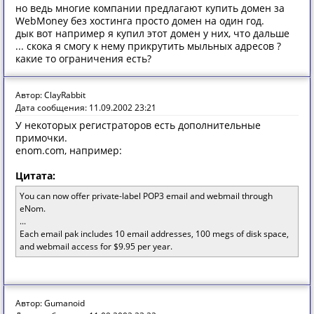
но ведь многие компании предлагают купить домен за
WebMoney без хостинга просто домен на один год.
дык вот например я купил этот домен у них, что дальше
... скока я смогу к нему прикрутить мыльных адресов ?
какие то ограничения есть?
Автор: ClayRabbit
Дата сообщения: 11.09.2002 23:21
У некоторых регистраторов есть дополнительные
примочки.
enom.com, например:
Цитата:
You can now offer private-label POP3 email and webmail through
eNom.
...
Each email pak includes 10 email addresses, 100 megs of disk space,
and webmail access for $9.95 per year.
Автор: Gumanoid