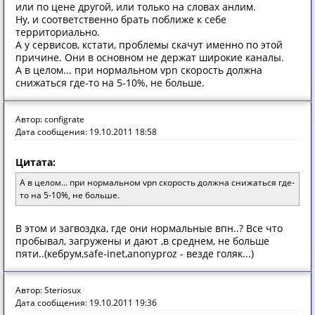
или по цене другой, или только на словах анлим.
Ну, и соответственно брать поближе к себе
территориально.
А у сервисов, кстати, проблемы скачут именно по этой
причине. Они в основном не держат широкие каналы.
А в целом... при нормальном vpn скорость должна
снижаться где-то на 5-10%, не больше.
Автор: configrate
Дата сообщения: 19.10.2011 18:58
Цитата:
А в целом... при нормальном vpn скорость должна снижаться где-
то на 5-10%, не больше.
В этом и загвоздка, где они нормальные впн..? Все что
пробывал, загружены и дают ,в среднем, не больше
пяти..(кебрум,safe-inet,anonyproz - везде голяк...)
Автор: Steriosux
Дата сообщения: 19.10.2011 19:36