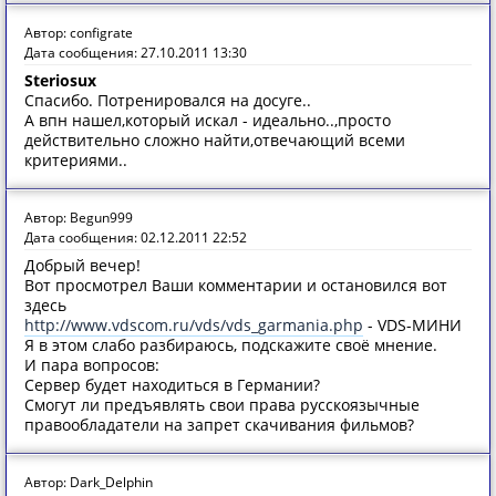
Автор: configrate
Дата сообщения: 27.10.2011 13:30
Steriosux
Спасибо. Потренировался на досуге..
А впн нашел,который искал - идеально..,просто
действительно сложно найти,отвечающий всеми
критериями..
Автор: Begun999
Дата сообщения: 02.12.2011 22:52
Добрый вечер!
Вот просмотрел Ваши комментарии и остановился вот
здесь
http://www.vdscom.ru/vds/vds_garmania.php
- VDS-МИНИ
Я в этом слабо разбираюсь, подскажите своё мнение.
И пара вопросов:
Сервер будет находиться в Германии?
Смогут ли предъявлять свои права русскоязычные
правообладатели на запрет скачивания фильмов?
Автор: Dark_Delphin