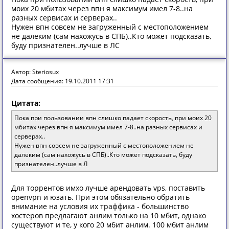
моих 20 мбитах через впн я максимум имел 7-8..на
разных сервисах и серверах..
Нужен впн совсем не загруженный с местоположением
не далеким (сам нахожусь в СПБ)..Кто может подсказать,
буду признателен..лучше в ЛС
Автор: Steriosux
Дата сообщения: 19.10.2011 17:31
Цитата:
Пока при пользовании впн слишко падает скорость, при моих 20
мбитах через впн я максимум имел 7-8..на разных сервисах и
серверах..
Нужен впн совсем не загруженный с местоположением не
далеким (сам нахожусь в СПБ)..Кто может подсказать, буду
признателен..лучше в Л
Для торрентов имхо лучше арендовать vps, поставить
openvpn и юзать. При этом обязательно обратить
внимание на условия их траффика - большинство
хостеров предлагают анлим только на 10 мбит, однако
существуют и те, у кого 20 мбит анлим. 100 мбит анлим