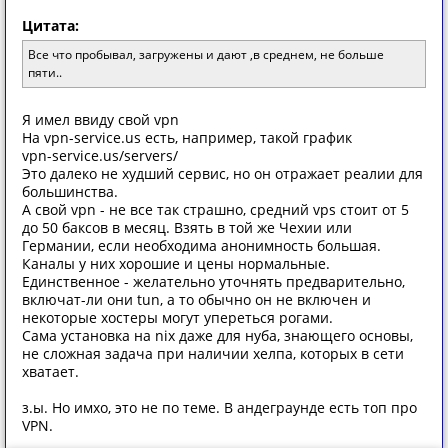
Цитата:
Все что пробывал, загружены и дают ,в среднем, не больше
пяти..
Я имел ввиду свой vpn
На vpn-service.us есть, например, такой график
vpn-service.us/servers/
Это далеко не худший сервис, но он отражает реалии для
большинства.
А свой vpn - не все так страшно, средний vps стоит от 5
до 50 баксов в месяц. Взять в той же Чехии или
Германии, если необходима анонимность большая.
Каналы у них хорошие и цены нормальные.
Единственное - желательно уточнять предварительно,
включат-ли они tun, а то обычно он не включен и
некоторые хостеры могут упереться рогами.
Сама установка на nix даже для нуба, знающего основы,
не сложная задача при наличии хелпа, которых в сети
хватает.
з.ы. Но имхо, это не по теме. В андеграунде есть топ про
VPN.