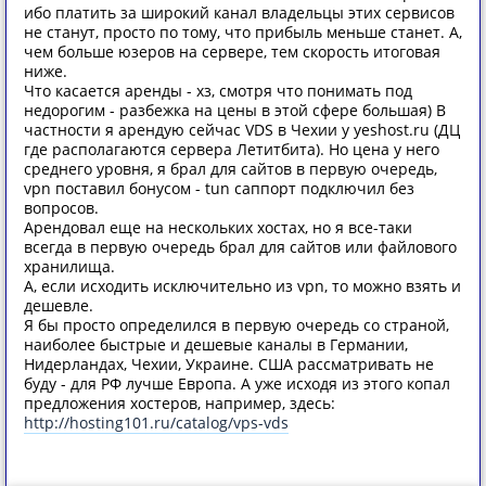
ибо платить за широкий канал владельцы этих сервисов
не станут, просто по тому, что прибыль меньше станет. А,
чем больше юзеров на сервере, тем скорость итоговая
ниже.
Что касается аренды - хз, смотря что понимать под
недорогим - разбежка на цены в этой сфере большая) В
частности я арендую сейчас VDS в Чехии у yeshost.ru (ДЦ
где располагаются сервера Летитбита). Но цена у него
среднего уровня, я брал для сайтов в первую очередь,
vpn поставил бонусом - tun саппорт подключил без
вопросов.
Арендовал еще на нескольких хостах, но я все-таки
всегда в первую очередь брал для сайтов или файлового
хранилища.
А, если исходить исключительно из vpn, то можно взять и
дешевле.
Я бы просто определился в первую очередь со страной,
наиболее быстрые и дешевые каналы в Германии,
Нидерландах, Чехии, Украине. США рассматривать не
буду - для РФ лучше Европа. А уже исходя из этого копал
предложения хостеров, например, здесь:
http://hosting101.ru/catalog/vps-vds