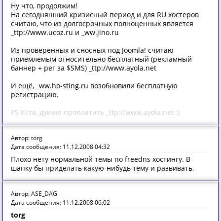
Ну что, продолжим!
На сегодняшний кризисный период и для RU хостеров
считаю, что из долгосрочных полноценных является
_ttp://www.ucoz.ru и _ww.jino.ru
Из проверенных и сносных под Joomla! считаю
приемлемым относительно бесплатный (рекламный
баннер + рег за $SMS) _ttp://www.ayola.net
И ещё, _ww.ho-sting.ru возобновили бесплатную
регистрацию.
PS Кста, думаю проплатить _ttp://www.ayola.net :)
Автор: torg
Дата сообщения: 11.12.2008 04:32
Плохо нету нормальной темы по freedns хостингу. В
шапку бы приделать какую-нибудь тему и развивать.
Автор: ASE_DAG
Дата сообщения: 11.12.2008 06:02
torg