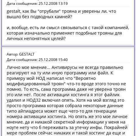
Дата сообщения: 25.12.2008 13:19
gestalt, как Вы "отрубали" трояна и уверены ли, что
вышло без подводных камней?
и, вообще, есть ли смысл связываться с такой компанией,
которая изначально применяет подобные трояны для
личных непонятных целей?
Автор: GESTALT
Дата сообщения: 25.12.2008 15:40
Лично мое мнение... Антивирусы не всегда правильно
реагируют на ту или иную программу или файл. К
примеру мой НОД написал что "Вероятно
модифицированный троян" что-то вроде этого точно не
помню. То есть, сама программа даже не уверена троян
это или нет. После активации хостинга я этот файлик
удалил и НОД32 включил опять. Хотя на мой взгляд это
просто программа которая собрала некоторые данные
типо айпиадреса может еще чего-то для генерации
номера активации хостинга. Но опять же это мое личное
мнение, да и никакой секретной информации у меня на
ноуте нету что б переживать за утечку инфы. Покрайней
мере проблем сейчас никаких и такой хостинг да еще и