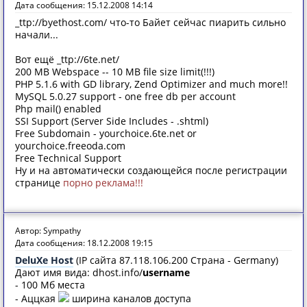
Дата сообщения: 15.12.2008 14:14
_ttp://byethost.com/ что-то Байет сейчас пиарить сильно
начали...
Вот ещё _ttp://6te.net/
200 MB Webspace -- 10 MB file size limit(!!!)
PHP 5.1.6 with GD library, Zend Optimizer and much more!!
MySQL 5.0.27 support - one free db per account
Php mail() enabled
SSI Support (Server Side Includes - .shtml)
Free Subdomain - yourchoice.6te.net or
yourchoice.freeoda.com
Free Technical Support
Ну и на автоматически создающейся после регистрации
странице
порно реклама!!!
Автор: Sympathy
Дата сообщения: 18.12.2008 19:15
DeluXe Host
(IP сайта 87.118.106.200 Страна - Germany)
Дают имя вида: dhost.info/
username
- 100 Mб места
- Аццкая
ширина каналов доступа