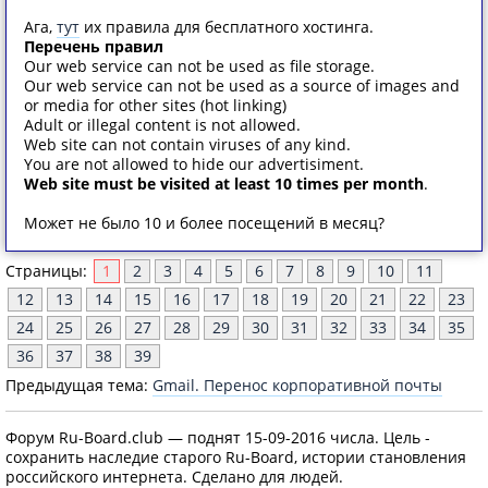
Ага,
тут
их правила для бесплатного хостинга.
Перечень правил
Our web service can not be used as file storage.
Our web service can not be used as a source of images and
or media for other sites (hot linking)
Adult or illegal content is not allowed.
Web site can not contain viruses of any kind.
You are not allowed to hide our advertisiment.
Web site must be visited at least 10 times per month
.
Может не было 10 и более посещений в месяц?
Страницы:
1
2
3
4
5
6
7
8
9
10
11
12
13
14
15
16
17
18
19
20
21
22
23
24
25
26
27
28
29
30
31
32
33
34
35
36
37
38
39
Предыдущая тема:
Gmail. Перенос корпоративной почты
Форум Ru-Board.club — поднят 15-09-2016 числа. Цель -
сохранить наследие старого Ru-Board, истории становления
российского интернета. Сделано для людей.