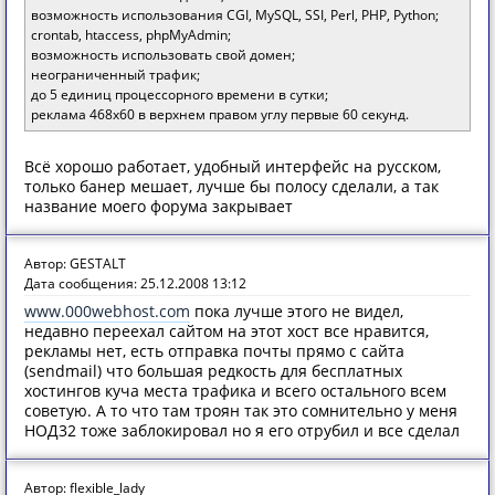
возможность использования CGI, MySQL, SSI, Perl, PHP, Python;
crontab, htaccess, phpMyAdmin;
возможность использовать свой домен;
неограниченный трафик;
до 5 единиц процессорного времени в сутки;
реклама 468x60 в верхнем правом углу первые 60 секунд.
Всё хорошо работает, удобный интерфейс на русском,
только банер мешает, лучше бы полосу сделали, а так
название моего форума закрывает
Автор: GESTALT
Дата сообщения: 25.12.2008 13:12
www.000webhost.com
пока лучше этого не видел,
недавно переехал сайтом на этот хост все нравится,
рекламы нет, есть отправка почты прямо с сайта
(sendmail) что большая редкость для бесплатных
хостингов куча места трафика и всего остального всем
советую. А то что там троян так это сомнительно у меня
НОД32 тоже заблокировал но я его отрубил и все сделал
Автор: flexible_lady