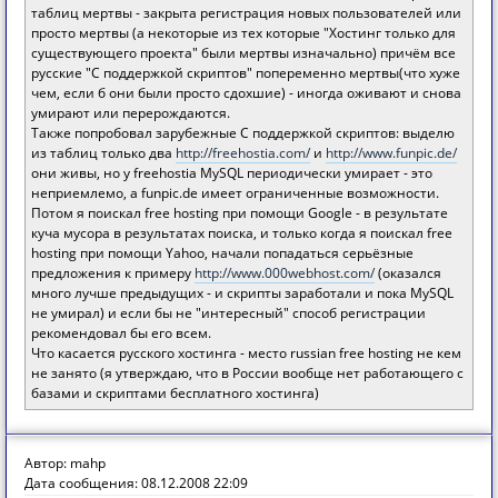
таблиц мертвы - закрыта регистрация новых пользователей или
просто мертвы (а некоторые из тех которые "Хостинг только для
существующего проекта" были мертвы изначально) причём все
русские "С поддержкой скриптов" попеременно мертвы(что хуже
чем, если б они были просто сдохшие) - иногда оживают и снова
умирают или перерождаются.
Также попробовал зарубежные С поддержкой скриптов: выделю
из таблиц только два
http://freehostia.com/
и
http://www.funpic.de/
они живы, но у freehostia MySQL периодически умирает - это
неприемлемо, а funpic.de имеет ограниченные возможности.
Потом я поискал free hosting при помощи Google - в результате
куча мусора в результатах поиска, и только когда я поискал free
hosting при помощи Yahoo, начали попадаться серьёзные
предложения к примеру
http://www.000webhost.com/
(оказался
много лучше предыдущих - и скрипты заработали и пока MySQL
не умирал) и если бы не "интересный" способ регистрации
рекомендовал бы его всем.
Что касается русского хостинга - место russian free hosting не кем
не занято (я утверждаю, что в России вообще нет работающего с
базами и скриптами бесплатного хостинга)
Автор: mahp
Дата сообщения: 08.12.2008 22:09