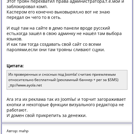
Этот троян перехватил права администратора,т.е.мои и
заблокировал комп.
Каспером его конечно выковырял,но вот не знаю
передал он чего то в сеть.
И ещё там на сайте в демо панели вроде русский
есть,когда зашёл в свою админку не нашёл там выбора
языков.
И как там тогда создавать свой сайт со всеми
паролями,если они там трояны сливают сцуки.
Цитата:
Из проверенных и сносных под Joomla! считаю приемлемым
относительно бесплатный (рекламный баннер + рег за $SMS)
_ttp://www.ayola.net
Ага эта их реклама так из Joomlы! и торчит загораживает
кнопки и некоторые функции визуального редактора не
работают.
И домен свой прикрепить за денежки.
Автор: mahp