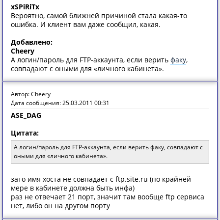
xSPiRiTx
Вероятно, самой ближней причиной стала какая-то
ошибка. И клиент вам даже сообщил, какая.
Добавлено:
Cheery
А логин/пароль для FTP-аккаунта, если верить
факу
,
совпадают с оными для «личного кабинета».
Автор: Cheery
Дата сообщения: 25.03.2011 00:31
ASE_DAG
Цитата:
А логин/пароль для FTP-аккаунта, если верить факу, совпадают с
оными для «личного кабинета».
зато имя хоста не совпадает с ftp.site.ru (по крайней
мере в кабинете должна быть инфа)
раз не отвечает 21 порт, значит там вообще ftp сервиса
нет, либо он на другом порту