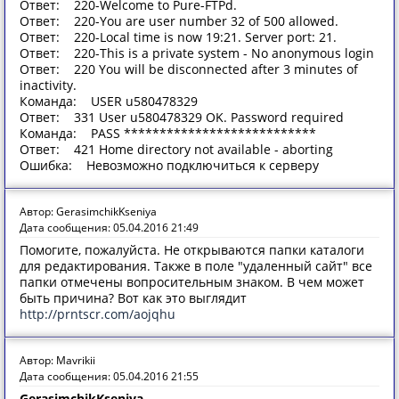
Ответ: 220-Welcome to Pure-FTPd.
Ответ: 220-You are user number 32 of 500 allowed.
Ответ: 220-Local time is now 19:21. Server port: 21.
Ответ: 220-This is a private system - No anonymous login
Ответ: 220 You will be disconnected after 3 minutes of
inactivity.
Команда: USER u580478329
Ответ: 331 User u580478329 OK. Password required
Команда: PASS ***************************
Ответ: 421 Home directory not available - aborting
Ошибка: Невозможно подключиться к серверу
Автор: GerasimchikKseniya
Дата сообщения: 05.04.2016 21:49
Помогите, пожалуйста. Не открываются папки каталоги
для редактирования. Также в поле "удаленный сайт" все
папки отмечены вопросительным знаком. В чем может
быть причина? Вот как это выглядит
http://prntscr.com/aojqhu
Автор: Mavrikii
Дата сообщения: 05.04.2016 21:55
GerasimchikKseniya