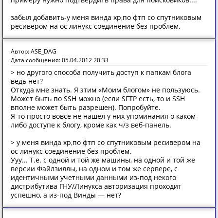
забыл добавить-у меня винда хр,по фтп со спутниковым
ресивером на ос линукс соединение без проблем.
Автор: ASE_DAG
Дата сообщения: 05.04.2012 20:33
> но другого способа получить доступ к папкам блога
ведь нет?
Откуда мне знать. Я этим «Моим блогом» не пользуюсь.
Может быть по SSH можно (если SFTP есть, то и SSH
вполне может быть разрешен). Попробуйте.
Я-то просто вовсе не нашел у них упоминания о каком-
либо доступе к блогу, кроме как ч/з веб-панель.
> у меня винда хр,по фтп со спутниковым ресивером на
ос линукс соединение без проблем.
Ууу... Т.е. с одной и той же машины, на одной и той же
версии Файлзиллы, на одном и том же сервере, с
идентичными учетными данными из-под некого
дистрибутива ГНУ/Линукса авторизация проходит
успешно, а из-под Винды — нет?