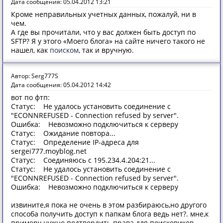
Дата сообщения: 05.04.2012 13:21
Кроме неправильных учетных данных, пожалуй, ни в
чем.
А где вы прочитали, что у вас должен быть доступ по
SFTP? Я у этого «Моего блога» на сайте ничего такого не
нашел, как
поиском
, так и вручную.
Автор: Serg777S
Дата сообщения: 05.04.2012 14:42
вот по фтп:
Статус: Не удалось установить соединение с
"ECONNREFUSED - Connection refused by server".
Ошибка: Невозможно подключиться к серверу
Статус: Ожидание повтора...
Статус: Определение IP-адреса для
sergei777.moyblog.net
Статус: Соединяюсь с 195.234.4.204:21...
Статус: Не удалось установить соединение с
"ECONNREFUSED - Connection refused by server".
Ошибка: Невозможно подключиться к серверу
извините,я пока не очень в этом разбираюсь,но другого
способа получить доступ к папкам блога ведь нет?. мне,к
примеру нужно подтвердить права для поисковиков....