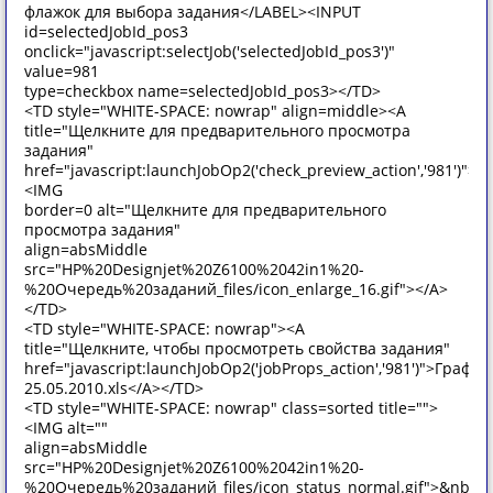
флажок для выбора задания</LABEL><INPUT
id=selectedJobId_pos3
onclick="javascript:selectJob('selectedJobId_pos3')"
value=981
type=checkbox name=selectedJobId_pos3></TD>
<TD style="WHITE-SPACE: nowrap" align=middle><A
title="Щелкните для предварительного просмотра
задания"
href="javascript:launchJobOp2('check_preview_action','981')">
<IMG
border=0 alt="Щелкните для предварительного
просмотра задания"
align=absMiddle
src="HP%20Designjet%20Z6100%2042in1%20-
%20Очередь%20заданий_files/icon_enlarge_16.gif"></A>
</TD>
<TD style="WHITE-SPACE: nowrap"><A
title="Щелкните, чтобы просмотреть свойства задания"
href="javascript:launchJobOp2('jobProps_action','981')">График
25.05.2010.xls</A></TD>
<TD style="WHITE-SPACE: nowrap" class=sorted title="">
<IMG alt=""
align=absMiddle
src="HP%20Designjet%20Z6100%2042in1%20-
%20Очередь%20заданий_files/icon_status_normal.gif">&nbsp