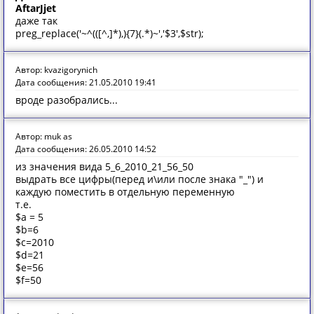
AftarJjet
даже так
preg_replace('~^(([^,]*),){7}(.*)~','$3',$str);
Автор: kvazigorynich
Дата сообщения: 21.05.2010 19:41
вроде разобрались...
Автор: muk as
Дата сообщения: 26.05.2010 14:52
из значения вида 5_6_2010_21_56_50
выдрать все цифры(перед и\или после знака "_") и
каждую поместить в отдельную переменную
т.е.
$a = 5
$b=6
$c=2010
$d=21
$e=56
$f=50