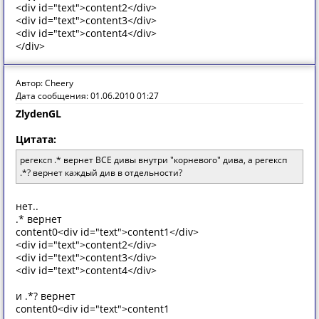
<div id="text">content2</div>
<div id="text">content3</div>
<div id="text">content4</div>
</div>
Автор: Cheery
Дата сообщения: 01.06.2010 01:27
ZlydenGL
Цитата:
регексп .* вернет ВСЕ дивы внутри "корневого" дива, а регексп
.*? вернет каждый див в отдельности?
нет..
.* вернет
content0<div id="text">content1</div>
<div id="text">content2</div>
<div id="text">content3</div>
<div id="text">content4</div>
и .*? вернет
content0<div id="text">content1