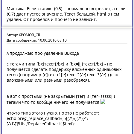
Мистика. Если ставлю {0,5} - нормально вырезает, а если
{0,7} дает пустое значение. Текст большой, html в нем
удален. От пробелов и прочего не зависит.
Автор: XPOMOB_CR
Дата сообщения: 10.06.2010 08:10
//продолжаю про удаление BBкода
с тегами типа [bx]текст[/bx] и [bx=jjj]текст[/bx] - не
получается сделать поддержку вложенных одинаковых
тегов (например [e]текст1[e]текст2[/e]текст3[/e] ) (с не
вложенными или разными разобрался).
а вот с простыми (не закрытыми [тег] и [тег=sssss] )
тегами что-то вообще ничего не получается
что-то типа этого нужно, но это не работает:
echo preg_replace_callback('!\[(.*)\](.*)[^\
[/\1\]]!Uis','ReplaceCallback',$text);