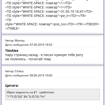
<TD style="WHITE-SPACE: nowrap">1</TD>
<TD style="WHITE-SPACE: nowrap">1</TD>
<TD style="WHITE-SPACE: nowrap">31.05.10 16:47</TD>
<TD style="WHITE-SPACE: nowrap">pe_n</TD></TR>
<TD
style="WHITE-SPACE: nowrap">pos_sss</TD></TR></TBODY>
</TABLE>
Автор: Mamay
Дата сообщения: 07.06.2010 18:03
TimAlex
пару страниц назад - я писал нужную тебе регу
не поленись - почитай тему
Автор: Clodus
Дата сообщения: 08.06.2010 10:00
Цитата:
Убрал жадность на $1 - сработало:
"/.*?(.{0,5})(".$b.")(.{0,5}).*/is"