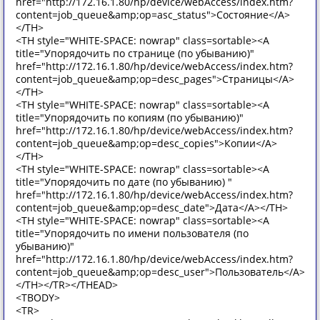
href="http://172.16.1.80/hp/device/webAccess/index.htm?
content=job_queue&amp;op=asc_status">Состояние</A>
</TH>
<TH style="WHITE-SPACE: nowrap" class=sortable><A
title="Упорядочить по странице (по убыванию)"
href="http://172.16.1.80/hp/device/webAccess/index.htm?
content=job_queue&amp;op=desc_pages">Страницы</A>
</TH>
<TH style="WHITE-SPACE: nowrap" class=sortable><A
title="Упорядочить по копиям (по убыванию)"
href="http://172.16.1.80/hp/device/webAccess/index.htm?
content=job_queue&amp;op=desc_copies">Копии</A>
</TH>
<TH style="WHITE-SPACE: nowrap" class=sortable><A
title="Упорядочить по дате (по убыванию) "
href="http://172.16.1.80/hp/device/webAccess/index.htm?
content=job_queue&amp;op=desc_date">Дата</A></TH>
<TH style="WHITE-SPACE: nowrap" class=sortable><A
title="Упорядочить по имени пользователя (по
убыванию)"
href="http://172.16.1.80/hp/device/webAccess/index.htm?
content=job_queue&amp;op=desc_user">Пользователь</A>
</TH></TR></THEAD>
<TBODY>
<TR>