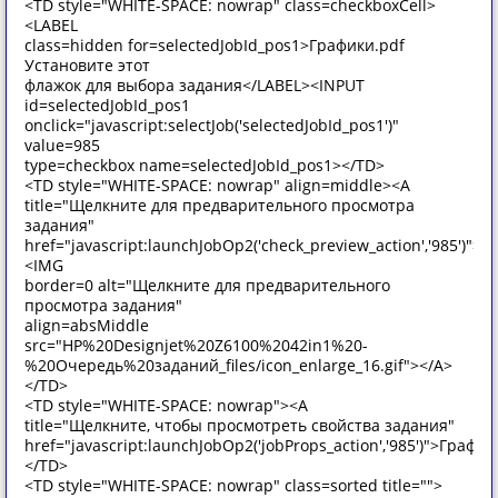
<TD style="WHITE-SPACE: nowrap" class=checkboxCell>
<LABEL
class=hidden for=selectedJobId_pos1>Графики.pdf
Установите этот
флажок для выбора задания</LABEL><INPUT
id=selectedJobId_pos1
onclick="javascript:selectJob('selectedJobId_pos1')"
value=985
type=checkbox name=selectedJobId_pos1></TD>
<TD style="WHITE-SPACE: nowrap" align=middle><A
title="Щелкните для предварительного просмотра
задания"
href="javascript:launchJobOp2('check_preview_action','985')">
<IMG
border=0 alt="Щелкните для предварительного
просмотра задания"
align=absMiddle
src="HP%20Designjet%20Z6100%2042in1%20-
%20Очередь%20заданий_files/icon_enlarge_16.gif"></A>
</TD>
<TD style="WHITE-SPACE: nowrap"><A
title="Щелкните, чтобы просмотреть свойства задания"
href="javascript:launchJobOp2('jobProps_action','985')">Графи
</TD>
<TD style="WHITE-SPACE: nowrap" class=sorted title="">