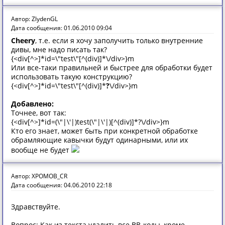
Автор: ZlydenGL
Дата сообщения: 01.06.2010 09:04
Cheery
, т.е. если я хочу заполучить только внутренние
дивы, мне надо писать так?
{<div[^>]*id=\"test\"[^(div)]*\/div>}m
Или все-таки правильней и быстрее для обработки будет
использовать такую конструкцию?
{<div[^>]*id=\"test\"[^(div)]*
?
\/div>}m
Добавлено:
Точнее, вот так:
{<div[^>]*id=(\"|\'|)test(\"|\'|)[^(div)]*?\/div>}m
Кто его знает, может быть при конкретной обработке
обрамляющие кавычки будут одинарными, или их
вообще не будет
Автор: XPOMOB_CR
Дата сообщения: 04.06.2010 22:18
Здравствуйте.
Вопрос: Как из текста удалить все BB-коды, кроме