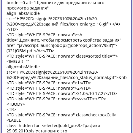
border=0 alt="Щелкните для предварительного
просмотра задания"
align=absMiddle
src="HP%20Designjet%20Z6100%2042in1%20-
%20Очередь%20заданий_files/icon_enlarge_16.gif"></A>
</TD>
<TD style="WHITE-SPACE: nowrap"><A
title="Щелкните, чтобы просмотреть свойства задания"
href="javascript:launchJobOp2('jobProps_action','983')">
(021)ОБМ.pdf</A></TD>
<TD style="WHITE-SPACE: nowrap" class=sorted title="">
<IMG alt=""
align=absMiddle
src="HP%20Designjet%20Z6100%2042in1%20-
%20Очередь%20заданий_files/icon_status_normal.gif">&nbsp
<TD style="WHITE-SPACE: nowrap">1</TD>
<TD style="WHITE-SPACE: nowrap">2</TD>
<TD style="WHITE-SPACE: nowrap">31.05.10 17:27</TD>
<TD style="WHITE-SPACE: nowrap">vvv</TD></TR>
<TBODY>
<TR>
<TD style="WHITE-SPACE: nowrap" class=checkboxCell>
<LABEL
class=hidden for=selectedJobId_pos3>Графики
25.05.2010.xls Установите этот