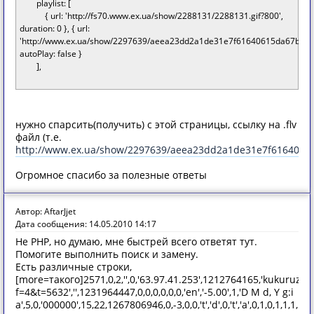
playlist: [
{ url: 'http://fs70.www.ex.ua/show/2288131/2288131.gif?800',
duration: 0 }, { url:
'http://www.ex.ua/show/2297639/aeea23dd2a1de31e7f61640615da67b8.flv
autoPlay: false }
],
нужно спарсить(получить) с этой страницы, ссылку на .flv
файл (т.е.
http://www.ex.ua/show/2297639/aeea23dd2a1de31e7f61640615
Огромное спасибо за полезные ответы
Автор: AftarJjet
Дата сообщения: 14.05.2010 14:17
Не PHP, но думаю, мне быстрей всего ответят тут.
Помогите выполнить поиск и замену.
Есть различные строки,
[more=такого]2571,0,2,'',0,'63.97.41.253',1212764165,'kukuru
f=4&t=5632','',1231964447,0,0,0,0,0,0,'en','-5.00',1,'D M d, Y g:i
a',5,0,'000000',15,22,1267806946,0,-3,0,0,'t','d',0,'t','a',0,1,0,1,1,1,1,231295,'