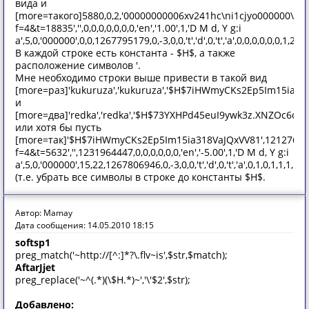
вида и
[more=такого]5880,0,2,'00000000006xv241hc\ni1cjyo000000\
f=4&t=18835','',0,0,0,0,0,0,0,'en','1.00',1,'D M d, Y g:i
a',5,0,'000000',0,0,1267795179,0,-3,0,0,'t','d',0,'t','a',0,0,0,0,0,0,1,230271,'',
В каждой строке есть константа - $H$, а также
расположение символов '.
Мне необходимо строки выше привести в такой вид
[more=раз]'kukuruza','kukuruza','$H$7iHWmyCKs2Ep5Im15ia31
и
[more=два]'redka','redka','$H$73YXHPd45euI9ywk3z.XNZOc6qYN
или хотя бы пусть
[more=так]'$H$7iHWmyCKs2Ep5Im15ia318VaJQxVV81',1212764165
f=4&t=5632','',1231964447,0,0,0,0,0,0,'en','-5.00',1,'D M d, Y g:i
a',5,0,'000000',15,22,1267806946,0,-3,0,0,'t','d',0,'t','a',0,1,0,1,1,1,1,231295,'
(т.е. убрать все символы в строке до константы $H$.
Автор: Mamay
Дата сообщения: 14.05.2010 18:15
softsp1
preg_match('~http://[^:]*?\.flv~is',$str,$match);
AftarJjet
preg_replace('~^(.*)(\$H.*)~','\'$2',$str);
Добавлено: