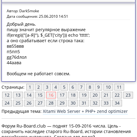
Автор: DarkSmoke
Дата сообщения: 25.06.2010 14:51
Добрый день.
пишу значит регулярное выражение
if(eregi(("[а-Я]"), $_GET['city'])) echo 'ttttt';
а оно срабатывает если строка така:
вв55ввв
п5пп5
gg76dлол
44аава
Вообщем не работает совсем.
Страницы:
1
2
3
4
5
6
7
8
9
10
11
12
13
14
15
16
17
18
19
20
21
22
23
24
25
26
27
28
29
30
31
32
33
34
Предыдущая тема:
Xitami Web Server + PHP+ zend optimizer
Форум Ru-Board.club — поднят 15-09-2016 числа. Цель -
сохранить наследие старого Ru-Board, истории становления
российского интернета. Сделано для людей.