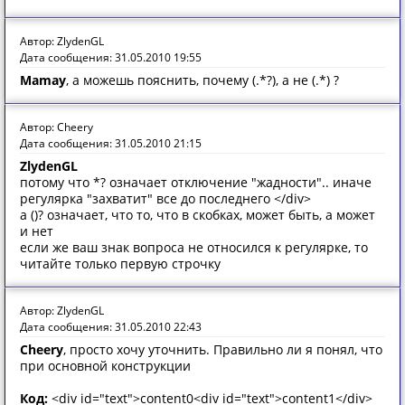
Автор: ZlydenGL
Дата сообщения: 31.05.2010 19:55
Mamay
, а можешь пояснить, почему (.*?), а не (.*) ?
Автор: Cheery
Дата сообщения: 31.05.2010 21:15
ZlydenGL
потому что *? означает отключение "жадности".. иначе
регулярка "захватит" все до последнего </div>
а ()? означает, что то, что в скобках, может быть, а может
и нет
если же ваш знак вопроса не относился к регулярке, то
читайте только первую строчку
Автор: ZlydenGL
Дата сообщения: 31.05.2010 22:43
Cheery
, просто хочу уточнить. Правильно ли я понял, что
при основной конструкции
Код:
<div id="text">content0<div id="text">content1</div>