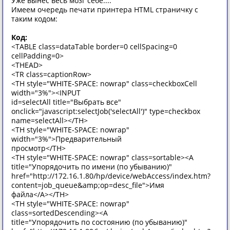
Уже вынес весь мозг себе....
Имеем очередь печати принтера HTML страничку с
таким кодом:
Код:
<TABLE class=dataTable border=0 cellSpacing=0
cellPadding=0>
<THEAD>
<TR class=captionRow>
<TH style="WHITE-SPACE: nowrap" class=checkboxCell
width="3%"><INPUT
id=selectAll title="Выбрать все"
onclick="javascript:selectJob('selectAll')" type=checkbox
name=selectAll></TH>
<TH style="WHITE-SPACE: nowrap"
width="3%">Предварительный
просмотр</TH>
<TH style="WHITE-SPACE: nowrap" class=sortable><A
title="Упорядочить по имени (по убыванию)"
href="http://172.16.1.80/hp/device/webAccess/index.htm?
content=job_queue&amp;op=desc_file">Имя
файла</A></TH>
<TH style="WHITE-SPACE: nowrap"
class=sortedDescending><A
title="Упорядочить по состоянию (по убыванию)"