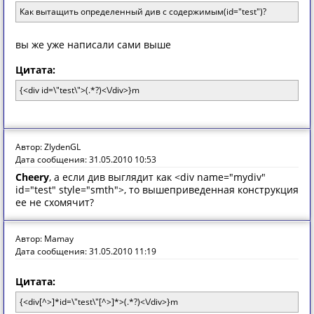
Как вытащить определенный див с содержимым(id="test")?
вы же уже написали сами выше
Цитата:
{<div id=\"test\">(.*?)<\/div>}m
Автор: ZlydenGL
Дата сообщения: 31.05.2010 10:53
Cheery
, а если див выглядит как <div name="mydiv"
id="test" style="smth">, то вышеприведенная конструкция
ее не схомячит?
Автор: Mamay
Дата сообщения: 31.05.2010 11:19
Цитата:
{<div[^>]*id=\"test\"[^>]*>(.*?)<\/div>}m