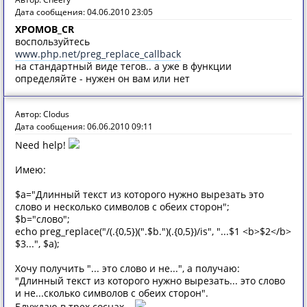
Дата сообщения: 04.06.2010 23:05
XPOMOB_CR
воспользуйтесь
www.php.net/preg_replace_callback
на стандартный виде тегов.. а уже в функции
определяйте - нужен он вам или нет
Автор: Clodus
Дата сообщения: 06.06.2010 09:11
Need help!
Имею:
$a="Длинный текст из которого нужно вырезать это
слово и несколько символов с обеих сторон";
$b="слово";
echo preg_replace("/(.{0,5})(".$b.")(.{0,5})/is", "...$1 <b>$2</b>
$3...", $a);
Хочу получить "... это слово и не...", а получаю:
"Длинный текст из которого нужно вырезать... это слово
и не...сколько символов с обеих сторон".
Блуждаю в трех соснах...