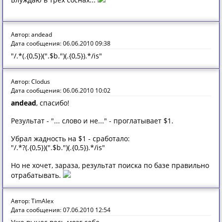
Автор: andead
Дата сообщения: 06.06.2010 09:38
"/.*(.{0,5})(".$b.")(.{0,5}).*/is"
Автор: Clodus
Дата сообщения: 06.06.2010 10:02
andead
, спасибо!
Результат - "... слово и не..." - проглатывает $1.
Убрал жадность на $1 - сработало:
"/.*?(.{0,5})(".$b.")(.{0,5}).*/is"
Но не хочет, зараза, результат поиска по базе правильно
отрабатывать.
Автор: TimAlex
Дата сообщения: 07.06.2010 12:54