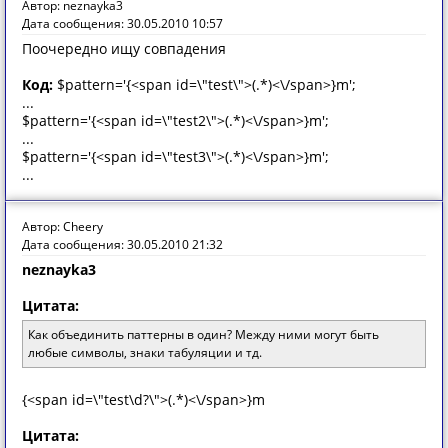
Автор: neznayka3
Дата сообщения: 30.05.2010 10:57
Поочередно ищу совпадения
Код:
$pattern='{<span id=\"test\">(.*)<\/span>}m';
...
$pattern='{<span id=\"test2\">(.*)<\/span>}m';
...
$pattern='{<span id=\"test3\">(.*)<\/span>}m';
...
Автор: Cheery
Дата сообщения: 30.05.2010 21:32
neznayka3
Цитата:
Как объединить паттерны в один? Между ними могут быть
любые символы, знаки табуляции и тд.
{<span id=\"test\d?\">(.*)<\/span>}m
Цитата: