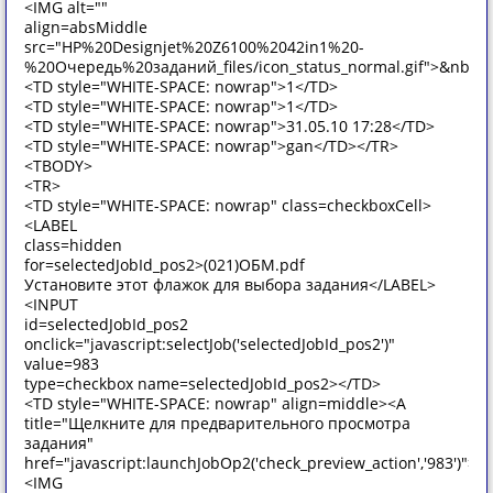
<IMG alt=""
align=absMiddle
src="HP%20Designjet%20Z6100%2042in1%20-
%20Очередь%20заданий_files/icon_status_normal.gif">&nbsp
<TD style="WHITE-SPACE: nowrap">1</TD>
<TD style="WHITE-SPACE: nowrap">1</TD>
<TD style="WHITE-SPACE: nowrap">31.05.10 17:28</TD>
<TD style="WHITE-SPACE: nowrap">gan</TD></TR>
<TBODY>
<TR>
<TD style="WHITE-SPACE: nowrap" class=checkboxCell>
<LABEL
class=hidden
for=selectedJobId_pos2>(021)ОБМ.pdf
Установите этот флажок для выбора задания</LABEL>
<INPUT
id=selectedJobId_pos2
onclick="javascript:selectJob('selectedJobId_pos2')"
value=983
type=checkbox name=selectedJobId_pos2></TD>
<TD style="WHITE-SPACE: nowrap" align=middle><A
title="Щелкните для предварительного просмотра
задания"
href="javascript:launchJobOp2('check_preview_action','983')">
<IMG