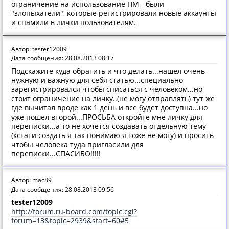
ограничение на использование ПМ - были
"злопыхатели", которые регистрировали новые аккаунты
и спамили в лички пользователям.
Автор: tester12009
Дата сообщения: 28.08.2013 08:17
Подскажите куда обратить и что делать...нашел очень
нужную и важную для себя статью...специально
зарегистрировался чтобы списаться с человеком...но
стоит ограничение на личку..(не могу отправлять) тут же
где вычитал вроде как 1 день и все будет доступна...но
уже пошел второй...ПРОСЬБА откройте мне личку для
переписки...а то не хочется создавать отдельную тему
(кстати создать я так понимаю я тоже не могу) и просить
чтобы человека туда пригласили для
переписки...СПАСИБО!!!!!
Автор: mac89
Дата сообщения: 28.08.2013 09:56
tester12009
http://forum.ru-board.com/topic.cgi?
forum=13&topic=2939&start=60#5