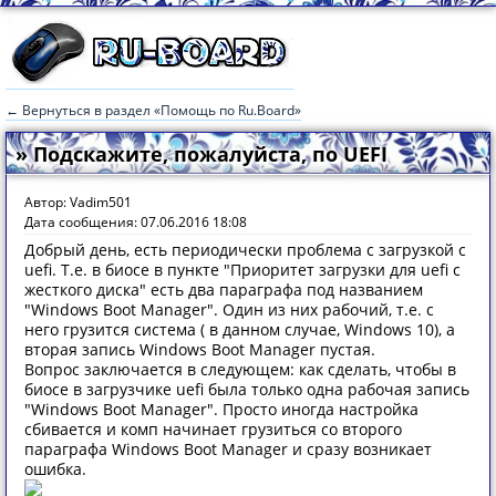
← Вернуться в раздел «Помощь по Ru.Board»
» Подскажите, пожалуйста, по UEFI
Автор: Vadim501
Дата сообщения: 07.06.2016 18:08
Добрый день, есть периодически проблема с загрузкой с
uefi. Т.е. в биосе в пункте "Приоритет загрузки для uefi с
жесткого диска" есть два параграфа под названием
"Windows Boot Manager". Один из них рабочий, т.е. с
него грузится система ( в данном случае, Windows 10), а
вторая запись Windows Boot Manager пустая.
Вопрос заключается в следующем: как сделать, чтобы в
биосе в загрузчике uefi была только одна рабочая запись
"Windows Boot Manager". Просто иногда настройка
сбивается и комп начинает грузиться со второго
параграфа Windows Boot Manager и сразу возникает
ошибка.