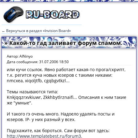
← Вернуться в раздел «Invision Board»
» Какой-то гад заливает форум спамом.
Автор: AlNinyo
Дата сообщения: 31.07.2006 18:50
или кучи ссылок. Явно работает какая-то прога/скрипт,
т.к. регится куча новых юзеров с такими никами:
nmcxea, xiqoljtfb, cgqbgvtkzl...
Темы называются типа:
Knkjqqzrxvkiuwr, Zkkhbytlrznaifi... Описания к ним такие
же "умные".
И такого гэ очень много. Надоело удалять посты и
юзеров. IP- у них разный у всех.
Подскажите, как бороться. Сам форум вот здесь:
http://www.templatebest.ru/forum3.