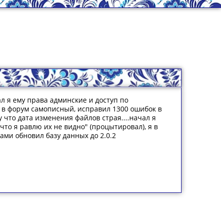
ал я ему права админские и доступ по
ил в форум самописный, исправил 1300 ошибок в
у что дата изменения файлов страя....начал я
 что я равлю их не видно" (процытировал), я в
ами обновил базу данных до 2.0.2