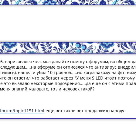
6, нарисовался чел, мол давайте помогу с форумом, во общем д
 в следующем.....на вфоруме он отписался что антивирус внедр
ились), нашел и убил 10 троянов.....но когда захожу на фтп виж
 что он ответил что работает через "У меня SILED чтоит поэтому
е это вызвало некоторые подозрения.....да еще он с этими прав
у меня знаний маловато, то ли человек такой?
/forum/topic1151.html
еще вот такое вот предложил народу