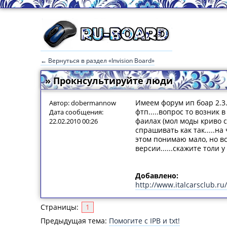
← Вернуться в раздел «Invision Board»
» Прокнсультируйте люди
Имеем форум ип боар 2.3.
Автор: dobermannow
фтп.....вопрос то возник
Дата сообщения:
фаилах (мол моды криво ст
22.02.2010 00:26
спрашивать как так.....на
этом понимаю мало, но вс
версии......скажите толи 
Добавлено:
http://www.italcarsclub.ru
Страницы:
1
Предыдущая тема:
Помогите с IPB и txt!