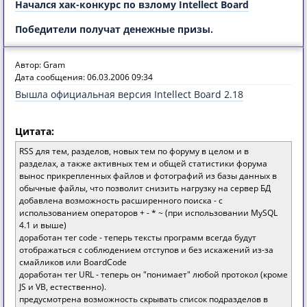
Начался хак-конкурс по взлому Intellect Board
Победители получат денежные призы.
Автор: Gram
Дата сообщения: 06.03.2006 09:34
Вышла официальная версия Intellect Board 2.18
Цитата:
RSS для тем, разделов, новых тем по форуму в целом и в
разделах, а также активных тем и общей статистики форума
вынос прикрепленных файлов и фотографий из базы данных в
обычные файлы, что позволит снизить нагрузку на сервер БД
добавлена возможность расширенного поиска - с
использованием операторов + - * ~ (при использовании MySQL
4.1 и выше)
доработан тег code - теперь тексты программ всегда будут
отображаться с соблюдением отступов и без искажений из-за
смайликов или BoardCode
доработан тег URL - теперь он "понимает" любой протокол (кроме
JS и VB, естественно).
предусмотрена возможность скрывать список подразделов в