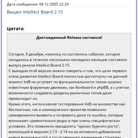
Дата сообщения: 09.12.2005 22:33
Вышел Intellect Board 2.15
Цитата:
Долгожданный Release состоялся!
Сегодня, 9 декабря, наконец-то состоялось событие, которое
ожидалось в течение нескольких последних месяцев: состоялся
выпуск релиза Intellect Board 2.15.
С выходом этой версии можно говорить о том, что цели первого
этапа развития Intellect Board полностью достигнуты: на данный
момент IntB не уступает по функциональности таким широко
известным форумным движкам, как Ikonboard и phpBB, а с учетом
возможности создавать разделы различных типов даже
превосходит их.
Кроме этого, интенсивное тестирование IntB на множестве как
бесплатных, так и коммерческих проектов позволило
своевременно выявить и исправить даже те ошибки, которые
возникают сравнительно редко и при очень специфических
условиях. Это позволило преодолеть "кризис бурного роста",
возникший в версиях 2.13 - 2.14 из-за активного добавления
новых возможностей и существенного изменения структуры