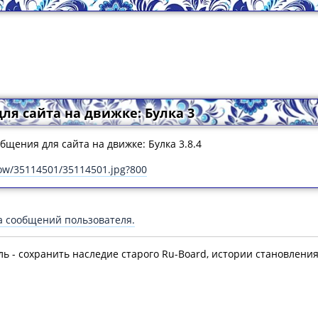
ля сайта на движке: Булка 3
общения для сайта на движке: Булка 3.8.4
how/35114501/35114501.jpg?800
а сообщений пользователя.
ль - сохранить наследие старого Ru-Board, истории становлени