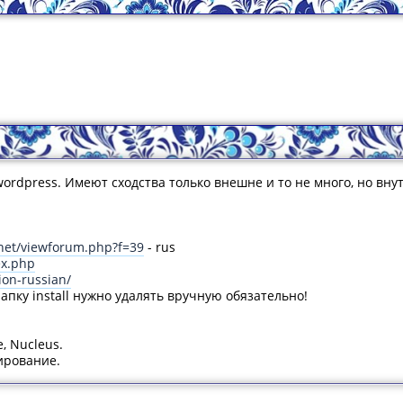
 wordpress. Имеют сходства только внешне и то не много, но вн
.net/viewforum.php?f=39
- rus
ex.php
ion-russian/
Папку install нужно удалять вручную обязательно!
, Nucleus.
ширование.