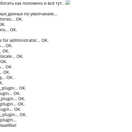
ботать как положено и всё тут..
ых данных по умолчанию...
ntries... OK.
OK.
ons... OK.
s for administrator... OK.
... OK.
.. OK.
locale... OK.
 OK.
... OK.
.. OK.
g... OK.
K.
_plugin... OK.
ugin... OK.
_plugin... OK.
_plugin... OK.
lugin... OK.
g_plugin... OK.
plugin...
ошибка!