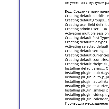
не умеет он с мускулем ра
Код:
Создание минимальн
Creating default blacklist e
Creating default groups... 
Creating user field definiti
Creating admin user... OK.
Activating multiple session
Creating default Post Types
Creating default file types.
Activating selected default 
Creating default settings...
Creating default currencies
Creating default countries.
Creating default "help" slu
Installing default skins... O
Installing plugin: quicktags
Installing plugin: auto_p_pl
Installing plugin: autolinks
Installing plugin: texturize
Installing plugin: smilies_p
Installing plugin: videoplu
Installing plugin: calendar_
Произошла неожиданная 