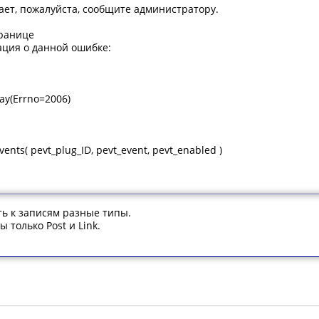
ает, пожалуйста, сообщите администратору.
транице
ция о данной ошибке:
ay(Errno=2006)
nts( pevt_plug_ID, pevt_event, pevt_enabled )
ть к записям разные типы.
 только Post и Link.