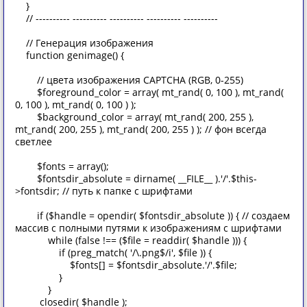
}
// ---------- ---------- ---------- ---------- ----------
// Генерация изображения
function genimage() {
// цвета изображения CAPTCHA (RGB, 0-255)
$foreground_color = array( mt_rand( 0, 100 ), mt_rand(
0, 100 ), mt_rand( 0, 100 ) );
$background_color = array( mt_rand( 200, 255 ),
mt_rand( 200, 255 ), mt_rand( 200, 255 ) ); // фон всегда
светлее
$fonts = array();
$fontsdir_absolute = dirname( __FILE__ ).'/'.$this-
>fontsdir; // путь к папке с шрифтами
if ($handle = opendir( $fontsdir_absolute )) { // создаем
массив с полными путями к изображениям с шрифтами
while (false !== ($file = readdir( $handle ))) {
if (preg_match( '/\.png$/i', $file )) {
$fonts[] = $fontsdir_absolute.'/'.$file;
}
}
closedir( $handle );