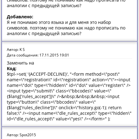
аналогии с предыдущей записью?
Добавлено:
Я не понимаю этого языка и для меня это набор
символов. поэтому не понимаю как надо прописать по
аналогии с предыдущей записью?
Автор: K S
Дата сообщения: 17.11.2015 19:01
Заменить на
Код:
$tpl->set( '{ACCEPT-DECLINE}', "<form method=\"post\"
name=\"registration\" id=\"registration\" action=\"\"><input
name=\"do\" type=\"hidden\" id=\"do\" value=\"register\" />
<input type=\"submit\" class=\"bbcodes\" value=\"
{$lang['rules_accept']}\" />&nbsp;&nbsp;&nbsp;<input
type=\"button\" class=\"bbcodes\" value=\"
{$lang['rules_decline']}\" onclick=\"history.go(-1); return
false;\" /><input name=\"dle_rules_accept\" type=\"hidden\"
id=\"dle_rules_accept\" value=\"yes\" /></form>" );
Автор: Spot2015