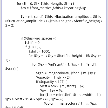
for ($i = 0; $i < $this->length; $i++) {
$m = $font_metrics[$this->keystring{$i}];
$y = mt_rand( -$this->fluctuation_amplitude, $this-
>fluctuation_amplitude ) + ($this->height - $fontfile_height) /
2 + 2;
if ($this->no_spaces) {
$shift = 0;
if ($i > 0) {
$shift = 1000;
for ($sy = 1; $sy < $fontfile_height - 15; $sy +=
2) {
for ($sx = $m['start'] - 1; $sx < $m['end'];
$sx++) {
$rgb = imagecolorat( $font, $sx, $sy );
$opacity = $rgb >> 24;
if ($opacity < 127) {
$left = $sx - $m['start'] + $x;
$py = $sy + $y;
for ($px = min( $left, $this->width - 1 );
$px > $left - 15 && $px >= 0; $px--) {
$color = imagecolorat( $img, $px,
$py ) & 0xff;