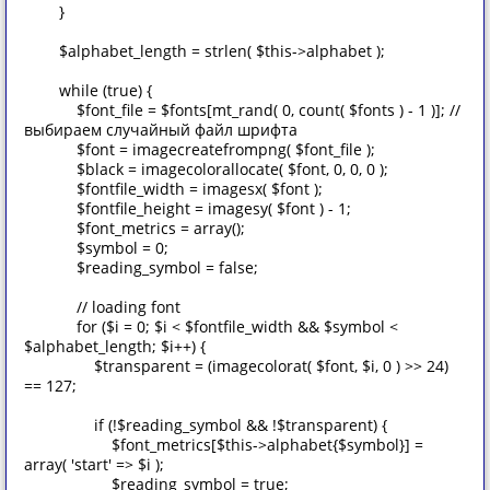
}
$alphabet_length = strlen( $this->alphabet );
while (true) {
$font_file = $fonts[mt_rand( 0, count( $fonts ) - 1 )]; //
выбираем случайный файл шрифта
$font = imagecreatefrompng( $font_file );
$black = imagecolorallocate( $font, 0, 0, 0 );
$fontfile_width = imagesx( $font );
$fontfile_height = imagesy( $font ) - 1;
$font_metrics = array();
$symbol = 0;
$reading_symbol = false;
// loading font
for ($i = 0; $i < $fontfile_width && $symbol <
$alphabet_length; $i++) {
$transparent = (imagecolorat( $font, $i, 0 ) >> 24)
== 127;
if (!$reading_symbol && !$transparent) {
$font_metrics[$this->alphabet{$symbol}] =
array( 'start' => $i );
$reading_symbol = true;