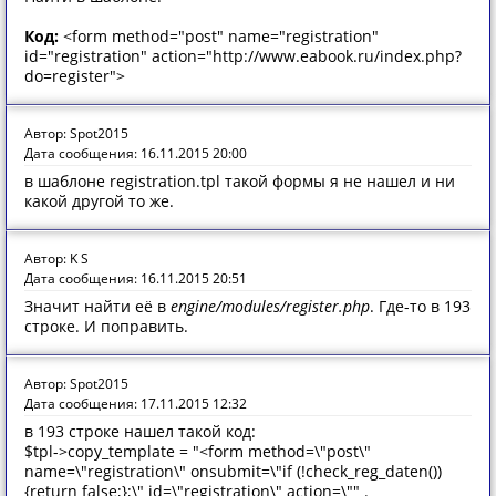
Код:
<form method="post" name="registration"
id="registration" action="http://www.eabook.ru/index.php?
do=register">
Автор: Spot2015
Дата сообщения: 16.11.2015 20:00
в шаблоне registration.tpl такой формы я не нашел и ни
какой другой то же.
Автор: K S
Дата сообщения: 16.11.2015 20:51
Значит найти её в
engine/modules/register.php
. Где-то в 193
строке. И поправить.
Автор: Spot2015
Дата сообщения: 17.11.2015 12:32
в 193 строке нашел такой код:
$tpl->copy_template = "<form method=\"post\"
name=\"registration\" onsubmit=\"if (!check_reg_daten())
{return false;};\" id=\"registration\" action=\"" .