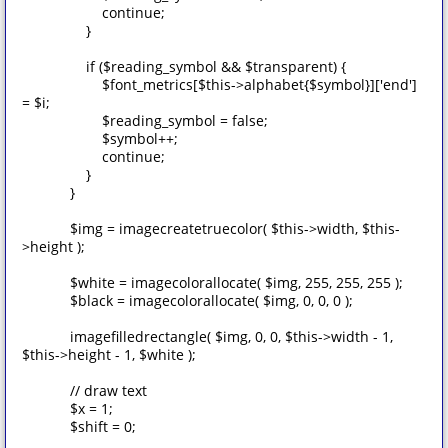
continue;
}
if ($reading_symbol && $transparent) {
$font_metrics[$this->alphabet{$symbol}]['end']
= $i;
$reading_symbol = false;
$symbol++;
continue;
}
}
$img = imagecreatetruecolor( $this->width, $this-
>height );
$white = imagecolorallocate( $img, 255, 255, 255 );
$black = imagecolorallocate( $img, 0, 0, 0 );
imagefilledrectangle( $img, 0, 0, $this->width - 1,
$this->height - 1, $white );
// draw text
$x = 1;
$shift = 0;