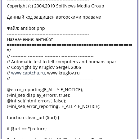
-----------------------------------------------------
Copyright (c) 2004,2010 SoftNews Media Group
=====================================================
Данный код защищен авторскими правами
=====================================================
Файл: antibot.php
-----------------------------------------------------
Назначение: антибот
=====================================================
*/
// ---------- ---------- ---------- ---------- ----------
// Automatic test to tell computers and humans apart
// Copyright by Kruglov Sergei, 2006
//
www.captcha.ru,
www.kruglov.ru
// ---------- ---------- ---------- ---------- ----------
@error_reporting(E_ALL ^ E_NOTICE);
@ini_set('display_errors', true);
@ini_set('html_errors', false);
@ini_set('error_reporting', E_ALL ^ E_NOTICE);
function clean_url ($url) {
if ($url == '') return;