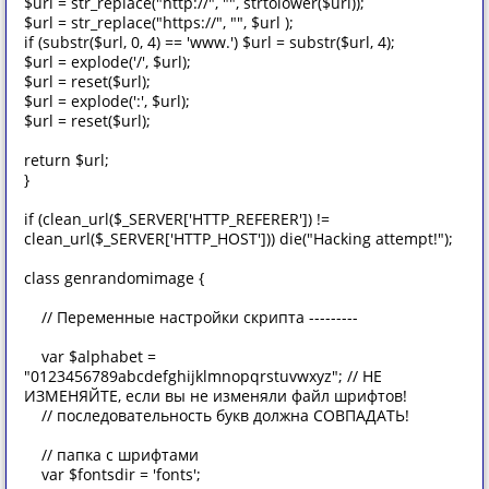
$url = str_replace("http://", "", strtolower($url));
$url = str_replace("https://", "", $url );
if (substr($url, 0, 4) == 'www.') $url = substr($url, 4);
$url = explode('/', $url);
$url = reset($url);
$url = explode(':', $url);
$url = reset($url);
return $url;
}
if (clean_url($_SERVER['HTTP_REFERER']) !=
clean_url($_SERVER['HTTP_HOST'])) die("Hacking attempt!");
class genrandomimage {
// Переменные настройки скрипта ---------
var $alphabet =
"0123456789abcdefghijklmnopqrstuvwxyz"; // НЕ
ИЗМЕНЯЙТЕ, если вы не изменяли файл шрифтов!
// последовательность букв должна СОВПАДАТЬ!
// папка с шрифтами
var $fontsdir = 'fonts';