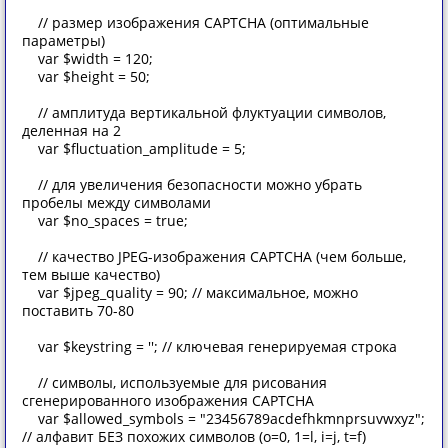
// размер изображения CAPTCHA (оптимальные
параметры)
var $width = 120;
var $height = 50;
// амплитуда вертикальной флуктуации символов,
деленная на 2
var $fluctuation_amplitude = 5;
// для увеличения безопасности можно убрать
пробелы между символами
var $no_spaces = true;
// качество JPEG-изображения CAPTCHA (чем больше,
тем выше качество)
var $jpeg_quality = 90; // максимальное, можно
поставить 70-80
var $keystring = ''; // ключевая генерируемая строка
// символы, используемые для рисования
сгенерированного изображения CAPTCHA
var $allowed_symbols = "23456789acdefhkmnprsuvwxyz";
// алфавит БЕЗ похожих символов (o=0, 1=l, i=j, t=f)