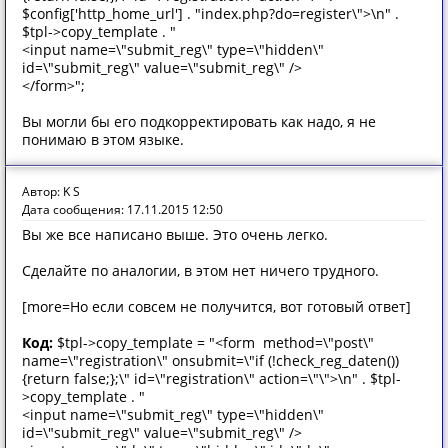
$config['http_home_url'] . "index.php?do=register\">\n" .
$tpl->copy_template . "
<input name=\"submit_reg\" type=\"hidden\"
id=\"submit_reg\" value=\"submit_reg\" />
</form>";
Вы могли бы его подкорректировать как надо, я не
понимаю в этом языке.
Автор: K S
Дата сообщения: 17.11.2015 12:50
Вы же все написано выше. Это очень легко.
Сделайте по аналогии, в этом нет ничего трудного.
[more=Но если совсем не получится, вот готовый ответ]
Код:
$tpl->copy_template = "<form method=\"post\"
name=\"registration\" onsubmit=\"if (!check_reg_daten())
{return false;};\" id=\"registration\" action=\"\">\n" . $tpl-
>copy_template . "
<input name=\"submit_reg\" type=\"hidden\"
id=\"submit_reg\" value=\"submit_reg\" />