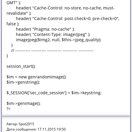
GMT" );
header( "Cache-Control: no-store, no-cache, must-
revalidate" );
header( "Cache-Control: post-check=0, pre-check=0",
false );
header( "Pragma: no-cache" );
header( "Content-Type: image/jpeg" );
imagejpeg($img2, null, $this->jpeg_quality);
}
// ---------- ---------- ---------- ---------- ----------
}
session_start();
$im = new genrandomimage();
$im->genstring();
$_SESSION['sec_code_session'] = $im->keystring;
$im->genimage();
?>
Автор: Spot2015
Дата сообщения: 17.11.2015 19:50