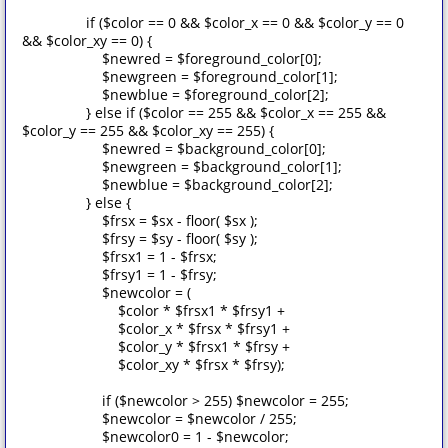
if ($color == 0 && $color_x == 0 && $color_y == 0
&& $color_xy == 0) {
$newred = $foreground_color[0];
$newgreen = $foreground_color[1];
$newblue = $foreground_color[2];
} else if ($color == 255 && $color_x == 255 &&
$color_y == 255 && $color_xy == 255) {
$newred = $background_color[0];
$newgreen = $background_color[1];
$newblue = $background_color[2];
} else {
$frsx = $sx - floor( $sx );
$frsy = $sy - floor( $sy );
$frsx1 = 1 - $frsx;
$frsy1 = 1 - $frsy;
$newcolor = (
$color * $frsx1 * $frsy1 +
$color_x * $frsx * $frsy1 +
$color_y * $frsx1 * $frsy +
$color_xy * $frsx * $frsy);
if ($newcolor > 255) $newcolor = 255;
$newcolor = $newcolor / 255;
$newcolor0 = 1 - $newcolor;