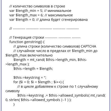
// количество символов в строке
var $length_min = 5; // минимальное
var $length_max = 6; // максимальное
var $length = 0; // длина будет сгенерирована
// ---------- ---------- ---------- ---------- ----------
// Генерация строки ---------- ---------- -------
function genstring() {
// длина строки (количество символов) CAPTCHA
// случайное число в пределах от $length_min до
$length_max включительно
$length = mt_rand( $this->length_min, $this-
>length_max );
$this->length = $length;
$this->keystring = '';
for ($i = 0; $i < $length ; $i++) {
// в цикле добавляем к строке по 1 случайному
символу
$this->keystring .= $this->allowed_symbols{ mt_rand(
0, strlen( $this->allowed_symbols ) -1 ) };
}