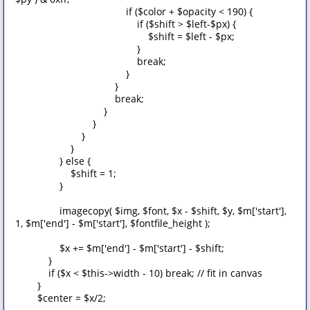
if ($color + $opacity < 190) {
if ($shift > $left-$px) {
$shift = $left - $px;
}
break;
}
}
break;
}
}
}
}
} else {
$shift = 1;
}
imagecopy( $img, $font, $x - $shift, $y, $m['start'],
1, $m['end'] - $m['start'], $fontfile_height );
$x += $m['end'] - $m['start'] - $shift;
}
if ($x < $this->width - 10) break; // fit in canvas
}
$center = $x/2;