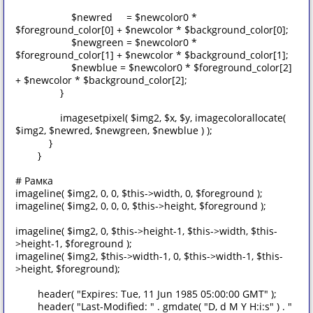
$newred = $newcolor0 *
$foreground_color[0] + $newcolor * $background_color[0];
$newgreen = $newcolor0 *
$foreground_color[1] + $newcolor * $background_color[1];
$newblue = $newcolor0 * $foreground_color[2]
+ $newcolor * $background_color[2];
}
imagesetpixel( $img2, $x, $y, imagecolorallocate(
$img2, $newred, $newgreen, $newblue ) );
}
}
# Рамка
imageline( $img2, 0, 0, $this->width, 0, $foreground );
imageline( $img2, 0, 0, 0, $this->height, $foreground );
imageline( $img2, 0, $this->height-1, $this->width, $this-
>height-1, $foreground );
imageline( $img2, $this->width-1, 0, $this->width-1, $this-
>height, $foreground);
header( "Expires: Tue, 11 Jun 1985 05:00:00 GMT" );
header( "Last-Modified: " . gmdate( "D, d M Y H:i:s" ) . "