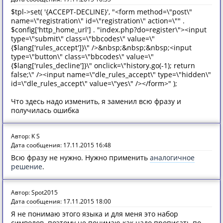
$tpl->set( '{ACCEPT-DECLINE}', "<form method=\"post\"
name=\"registration\" id=\"registration\" action=\"" .
$config['http_home_url'] . "index.php?do=register\"><input
type=\"submit\" class=\"bbcodes\" value=\"
{$lang['rules_accept']}\" />&nbsp;&nbsp;&nbsp;<input
type=\"button\" class=\"bbcodes\" value=\"
{$lang['rules_decline']}\" onclick=\"history.go(-1); return
false;\" /><input name=\"dle_rules_accept\" type=\"hidden\"
id=\"dle_rules_accept\" value=\"yes\" /></form>" );
Что здесь надо изменить, я заменил всю фразу и
получилась ошибка
Автор: K S
Дата сообщения: 17.11.2015 16:48
Всю фразу не нужно. Нужно применить
аналогичное
решение
.
Автор: Spot2015
Дата сообщения: 17.11.2015 18:00
Я не понимаю этого языка и для меня это набор
символов. поэтому не понимаю как надо прописать по