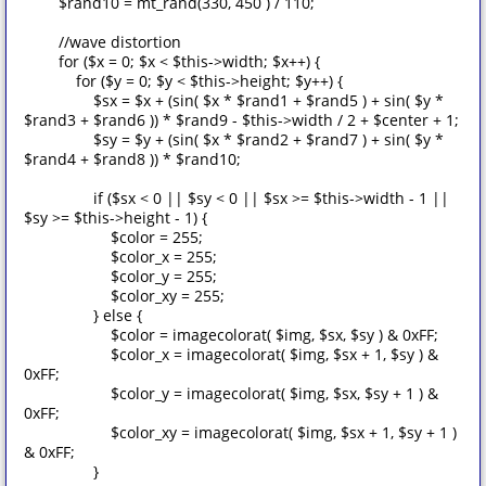
$rand10 = mt_rand(330, 450 ) / 110;
//wave distortion
for ($x = 0; $x < $this->width; $x++) {
for ($y = 0; $y < $this->height; $y++) {
$sx = $x + (sin( $x * $rand1 + $rand5 ) + sin( $y *
$rand3 + $rand6 )) * $rand9 - $this->width / 2 + $center + 1;
$sy = $y + (sin( $x * $rand2 + $rand7 ) + sin( $y *
$rand4 + $rand8 )) * $rand10;
if ($sx < 0 || $sy < 0 || $sx >= $this->width - 1 ||
$sy >= $this->height - 1) {
$color = 255;
$color_x = 255;
$color_y = 255;
$color_xy = 255;
} else {
$color = imagecolorat( $img, $sx, $sy ) & 0xFF;
$color_x = imagecolorat( $img, $sx + 1, $sy ) &
0xFF;
$color_y = imagecolorat( $img, $sx, $sy + 1 ) &
0xFF;
$color_xy = imagecolorat( $img, $sx + 1, $sy + 1 )
& 0xFF;
}