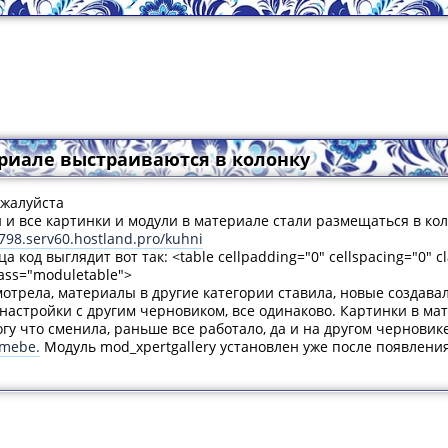
риале выстраиваются в колонку
ожалуйста
 и все картинки и модули в материале стали размещаться в ко
9798.serv60.hostland.pro/kuhni
а код выглядит вот так: <table cellpadding="0" cellspacing="0" c
lass="moduletable">
мотрела, материалы в другие категории ставила, новые создава
настройки с другим черновиком, все одинаково. Картинки в мате
гу что сменила, раньше все работало, да и на другом черновик
-mebe.
Модуль mod_xpertgallery установлен уже после появлени