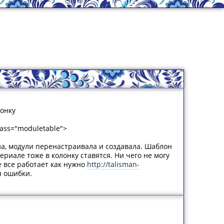
лонку
lass="moduletable">
ла, модули перенастраивала и создавала. Шаблон
риале тоже в колонку ставятся. Ни чего не могу
е все работает как нужно
http://talisman-
я ошибки.