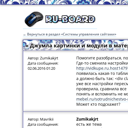
← Вернуться в раздел «Системы управления сайтами»
» Джумла картинки и модули в мате
Помогите разобраться, п
Автор: Zumikakjrt
Где-то сменила настройки
Дата сообщения:
http://vidkupe.ru.host147
02.06.2016 01:20
появилась какая-то таблиц
а должно быть так: <div c
уже все настройки перес
проверила, сравнила все 
понять и вспомнить не мо
mebel.ru/sotrudnichestvo
Может кто подскажет?
Zumikakjrt
Автор: Mavrikii
есть же тема
Дата сообщения: