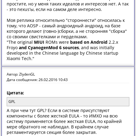
простите, но у меня таких идеалов и интересов нет. А так
- это nexus'ы, если на самом деле интересно.
Моя реплика относительно "стороннести" относилась к
тому, что AOSP - самый андроидный андроид, на базе
которого делают (говно-)сборки, а не сторонняя "сборка"
со своими свистелками и перделками.
"The original
MIUI
ROMs were
based on Android
2.2.x
Froyo
and CyanogenMod 6 sources
, and was initially
developed in the Chinese language by Chinese startup
Xiaomi Tech."
Автор: ZlydenGL
Дата сообщения: 26.02.2016 10:43
Цитата:
GPL
А при чем тут GPL? Если в системе присутствуют
компоненты с более жесткой EULA - то ИМХО на всю
систему применяется более жесткая EULA, по крайней
мере обратного не наблюдал. В крайнем случае
регламентируется секция более закрытая.