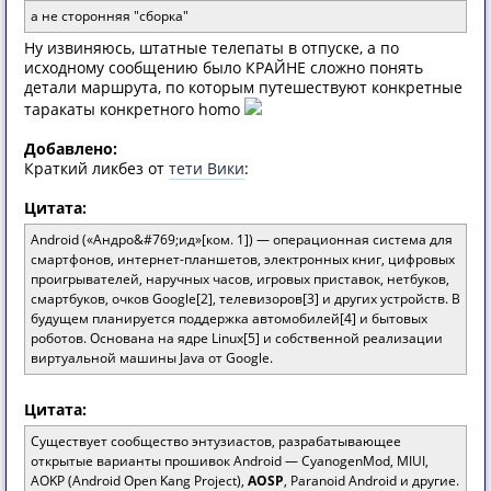
а не сторонняя "сборка"
Ну извиняюсь, штатные телепаты в отпуске, а по
исходному сообщению было КРАЙНЕ сложно понять
детали маршрута, по которым путешествуют конкретные
таракаты конкретного homo
Добавлено:
Краткий ликбез от
тети Вики
:
Цитата:
Android («Андро&#769;ид»[ком. 1]) — операционная система для
смартфонов, интернет-планшетов, электронных книг, цифровых
проигрывателей, наручных часов, игровых приставок, нетбуков,
смартбуков, очков Google[2], телевизоров[3] и других устройств. В
будущем планируется поддержка автомобилей[4] и бытовых
роботов. Основана на ядре Linux[5] и собственной реализации
виртуальной машины Java от Google.
Цитата:
Существует сообщество энтузиастов, разрабатывающее
открытые варианты прошивок Android — CyanogenMod, MIUI,
AOKP (Android Open Kang Project),
AOSP
, Paranoid Android и другие.