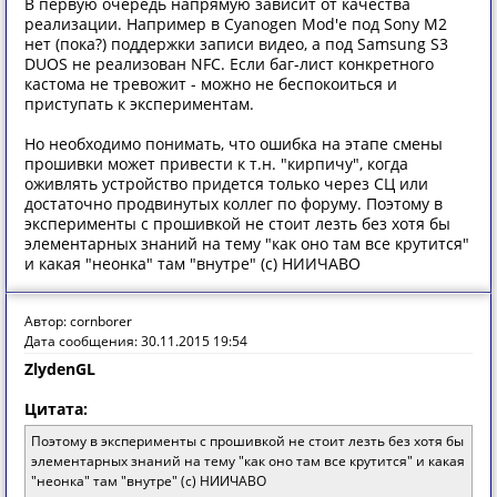
В первую очередь напрямую зависит от качества
реализации. Например в Cyanogen Mod'е под Sony M2
нет (пока?) поддержки записи видео, а под Samsung S3
DUOS не реализован NFC. Если баг-лист конкретного
кастома не тревожит - можно не беспокоиться и
приступать к экспериментам.
Но необходимо понимать, что ошибка на этапе смены
прошивки может привести к т.н. "кирпичу", когда
оживлять устройство придется только через СЦ или
достаточно продвинутых коллег по форуму. Поэтому в
эксперименты с прошивкой не стоит лезть без хотя бы
элементарных знаний на тему "как оно там все крутится"
и какая "неонка" там "внутре" (с) НИИЧАВО
Автор: cornborer
Дата сообщения: 30.11.2015 19:54
ZlydenGL
Цитата:
Поэтому в эксперименты с прошивкой не стоит лезть без хотя бы
элементарных знаний на тему "как оно там все крутится" и какая
"неонка" там "внутре" (с) НИИЧАВО