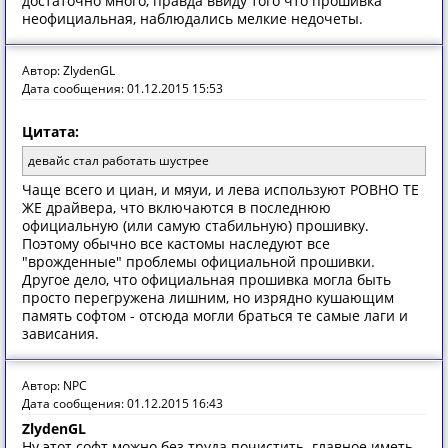
достаточно много, правда ввиду того что прошивка
неофициальная, наблюдались мелкие недочеты.
Автор: ZlydenGL
Дата сообщения: 01.12.2015 15:53
Цитата:
девайс стал работать шустрее
Чаще всего и циан, и мяуи, и лева используют РОВНО ТЕ
ЖЕ драйвера, что включаются в последнюю
официальную (или самую стабильную) прошивку.
Поэтому обычно все кастомы наследуют все
"врожденные" проблемы официальной прошивки.
Другое дело, что официальная прошивка могла быть
просто перегружена лишним, но изрядно кушающим
память софтом - отсюда могли браться те самые лаги и
зависания.
Автор: NPC
Дата сообщения: 01.12.2015 16:43
ZlydenGL
Ну этот софт можно без труда почистить. главное иметь