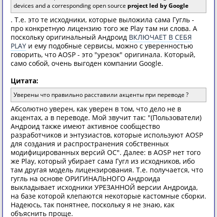
devices and a corresponding open source
project led by Google
. Т.е. это те исходники, которые выложила сама Гугль -
про конкретную лицензию того же Play там ни слова. А
поскольку оригинальный Андроид
ВКЛЮЧАЕТ В СЕБЯ
PLAY
и ему подобные сервисы, можно с уверенностью
говорить, что AOSP - это "урезок" оригинала. Который,
само собой, очень выгоден компании Google.
Цитата:
Уверены что правильно расставили акценты при переводе ?
Абсолютно уверен, как уверен в том, что дело не в
акцентах, а в переводе. Мой звучит так: "(Пользователи)
Андроид также имеют активное сообщество
разработчиков и энтузиастов, которые используют AOSP
для создания и распространения собственных
модифицированных версий ОС". Далее: в AOSP нет того
же Play, который убирает сама Гугл из исходников, ибо
там другая модель лицензирования. Т.е. получается, что
гугль на основе ОРИГИНАЛЬНОГО Андроида
выкладывает исходники УРЕЗАННОЙ версии Андроида,
на базе которой клепаются некоторые кастомные сборки.
Надеюсь, так понятнее, поскольку я не знаю, как
объяснить проще.