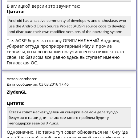
В аглицкой версии это звучит так:
Цитата:
Android has an active community of developers and enthusiasts who
use the Android Open Source Project (AOSP) source code to develop
and distribute their own modified versions of the operating system
Т.е. AOSP берет за основу ОРИГИНАЛЬНЫЙ Андроид,
убирает оттуда проприоритарный Play и прочие
сервисы, и на основании получившегося пилит что-то
свое. Но базисом все равно здесь выступает именно
Гугловская ОС.
Автор: cornborer
Дата сообщения: 03.03.2016 17:46
ZlydenGL
Цитата:
Кстати совет насчет удаления семерки в самом деле туп до
безумия в наши дни - слишком много проблем будет у
неподдерживаемой ХРшки.
Однозначно. Но также туп совет обновиться на 10-ку (да
и на 8-ку тоже): проблемы с прошивкой киттаефонов на