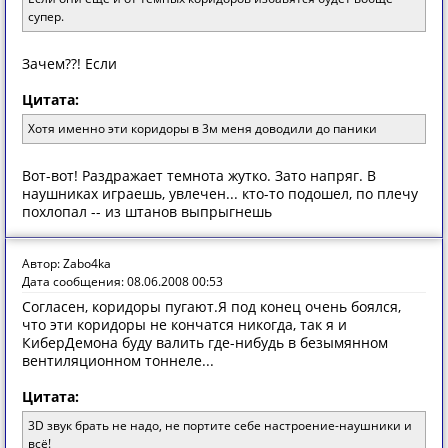
супер.
Зачем??! Если
Цитата:
Хотя именно эти коридоры в 3м меня доводили до паники
Вот-вот! Раздражает темнота жутко. Зато напряг. В
наушниках играешь, увлечен... кто-то подошел, по плечу
похлопал -- из штанов выпрыгнешь
Автор: Zabo4ka
Дата сообщения: 08.06.2008 00:53
Согласен, коридоры пугают.Я под конец очень боялся,
что эти коридоры не кончатся никогда, так я и
КиберДемона буду валить где-нибудь в безымянном
вентиляционном тоннеле...
Цитата:
3D звук брать не надо, не портите себе настроение-наушники и
всё!