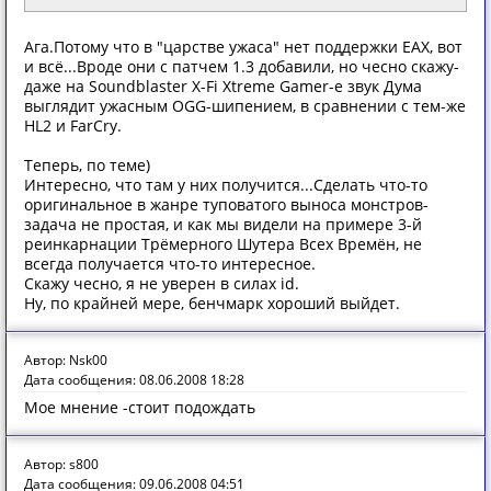
Ага.Потому что в "царстве ужаса" нет поддержки ЕАХ, вот
и всё...Вроде они с патчем 1.3 добавили, но чесно скажу-
даже на Soundblaster X-Fi Xtreme Gamer-е звук Дума
выглядит ужасным OGG-шипением, в сравнении с тем-же
HL2 и FarCry.
Теперь, по теме)
Интересно, что там у них получится...Сделать что-то
оригинальное в жанре туповатого выноса монстров-
задача не простая, и как мы видели на примере 3-й
реинкарнации Трёмерного Шутера Всех Времён, не
всегда получается что-то интересное.
Скажу чесно, я не уверен в силах id.
Ну, по крайней мере, бенчмарк хороший выйдет.
Автор: Nsk00
Дата сообщения: 08.06.2008 18:28
Мое мнение -стоит подождать
Автор: s800
Дата сообщения: 09.06.2008 04:51