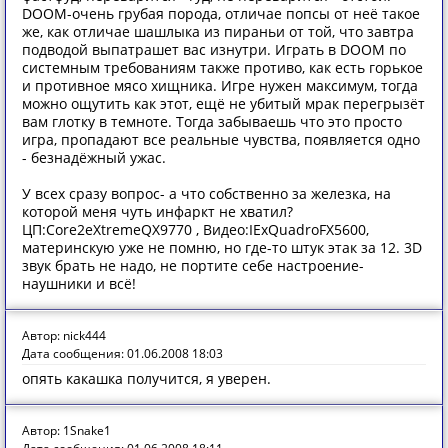
DOOM-очень грубая порода, отличае попсы от неё такое
же, как отличае шашлыка из пираньи от той, что завтра
подводой выпатрашет вас изнутри. Играть в DOOM по
системным требованиям также противо, как есть горькое
и противное мясо хищника. Игре нужен максимум, тогда
можно ощутить как этот, ещё не убитый мрак перегрызёт
вам глотку в темноте. Тогда забываешь что это просто
игра, пропадают все реальные чувства, появляется одно
- безнадёжный ужас.
У всех сразу вопрос- а что собственно за железка, на
которой меня чуть инфаркт не хватил?
ЦП:Core2eXtremeQX9770 , Видео:IExQuadroFX5600,
материнскую уже не помню, но где-то штук этак за 12. 3D
звук брать не надо, не портите себе настроение-
наушники и всё!
Автор: nick444
Дата сообщения: 01.06.2008 18:03
опять какашка получится, я уверен.
Автор: 1Snake1