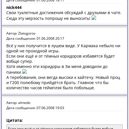
Дата сообщения: 01.06.2008 18:11
nick444
Свои туалетные достижения обсуждай с друзьями в чате.
Сюда эту мерзость попрошу не выносить!
Автор: Zlatogorov
Дата сообщения: 01.06.2008 20:17
Всё у них получится в лушем виде. У Кармака небыло ни
одной не проходной игры.
Если они ещё и от тёмных коридоров избавятся будет
вобще супер.
Хотя именно эти коридоры в 3м меня доводили до
паники
А теребования, они вегда высоки к хайтечу. Новый проц
и Г200 полюбому прийдётся брать. Главное что бы
количество часов геймплэя было побольше.
Автор: almedic
Дата сообщения: 07.06.2008 19:03
Цитата:
Если они ещё и от тёмных коридоров избавятся будет вобще