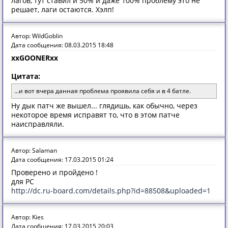
лагов, тут ставил и 50% и даже 100% проблему это не
решает, лаги остаются. Хэлп!
Автор: WildGoblin
Дата сообщения: 08.03.2015 18:48
xxGOONERxx
Цитата:
...и вот вчера данная проблема проявила себя и в 4 батле.
Ну дык патч же вышел... глядишь, как обычно, через
некоторое время исправят то, что в этом патче
наисправляли.
Автор: Salaman
Дата сообщения: 17.03.2015 01:24
Проверено и пройдено !
для PC
http://dc.ru-board.com/details.php?id=88508&uploaded=1
Автор: Kies
Дата сообщения: 17.03.2015 20:03