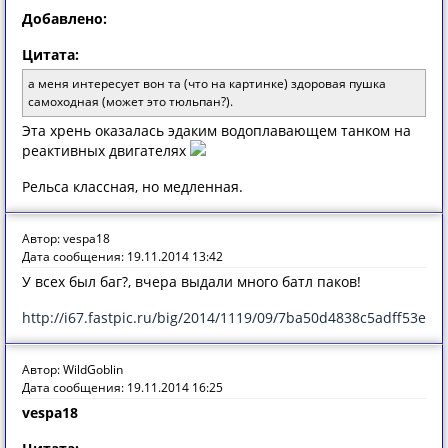
Добавлено:
Цитата:
а меня интересует вон та (что на картинке) здоровая пушка
самоходная (может это тюльпан?).
Эта хрень оказалась эдаким водоплавающем танком на
реактивных двигателях
Рельса классная, но медленная.
Автор: vespa18
Дата сообщения: 19.11.2014 13:42
У всех был баг?, вчера выдали много батл паков!
http://i67.fastpic.ru/big/2014/1119/09/7ba50d4838c5adff53eb
Автор: WildGoblin
Дата сообщения: 19.11.2014 16:25
vespa18