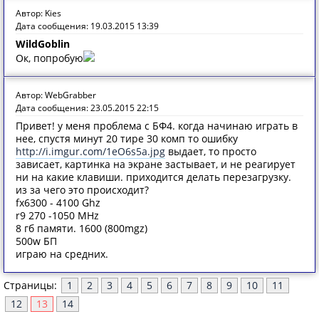
Автор: Kies
Дата сообщения: 19.03.2015 13:39
WildGoblin
Ок, попробую
Автор: WebGrabber
Дата сообщения: 23.05.2015 22:15
Привет! у меня проблема с БФ4. когда начинаю играть в
нее, спустя минут 20 тире 30 комп то ошибку
http://i.imgur.com/1eO6s5a.jpg
выдает, то просто
зависает, картинка на экране застывает, и не реагирует
ни на какие клавиши. приходится делать перезагрузку.
из за чего это происходит?
fx6300 - 4100 Ghz
r9 270 -1050 MHz
8 гб памяти. 1600 (800mgz)
500w БП
играю на средних.
Страницы:
1
2
3
4
5
6
7
8
9
10
11
12
13
14