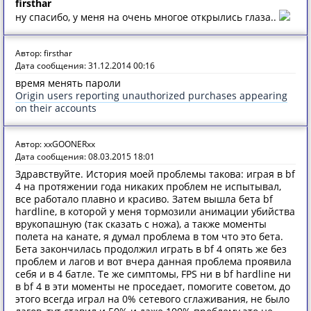
firsthar
ну спасибо, у меня на очень многое открылись глаза..
Автор: firsthar
Дата сообщения: 31.12.2014 00:16
время менять пароли
Origin users reporting unauthorized purchases appearing
on their accounts
Автор: xxGOONERxx
Дата сообщения: 08.03.2015 18:01
Здравствуйте. История моей проблемы такова: играя в bf
4 на протяжении года никаких проблем не испытывал,
все работало плавно и красиво. Затем вышла бета bf
hardline, в которой у меня тормозили анимации убийства
врукопашную (так сказать с ножа), а также моменты
полета на канате, я думал проблема в том что это бета.
Бета закончилась продолжил играть в bf 4 опять же без
проблем и лагов и вот вчера данная проблема проявила
себя и в 4 батле. Те же симптомы, FPS ни в bf hardline ни
в bf 4 в эти моменты не проседает, помогите советом, до
этого всегда играл на 0% сетевого сглаживания, не было