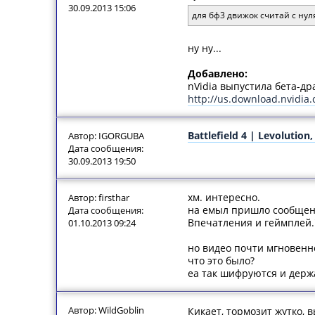
30.09.2013 15:06
для бф3 движок считай с нул
ну ну...
Добавлено:
nVidia выпустила бета-др
http://us.download.nvidia
Battlefield 4 | Levolutio
Автор: IGORGUBA
Дата сообщения:
30.09.2013 19:50
хм. интересно.
Автор: firsthar
на емыл пришло сообщение
Дата сообщения:
Впечатления и геймплей.
01.10.2013 09:24
но видео почти мгновенн
что это было?
еа так шифруются и держ
Автор: WildGoblin
Кикает, тормозит жутко, 