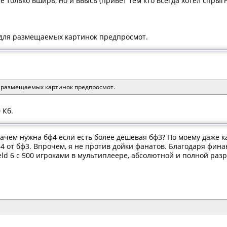
 только вширь, но и ввысь (привет тем кто всегда хотел спрыг
 для размещаемых картинок предпросмот.
 размещаемых картинок предпросмот.
 Кб.
зачем нужна бф4 если есть более дешевая бф3? По моему даже 
4 от бф3. Впрочем, я не против дойки фанатов. Благодаря фин
ield 6 с 500 игроками в мультиплеере, абсолютной и полной ра