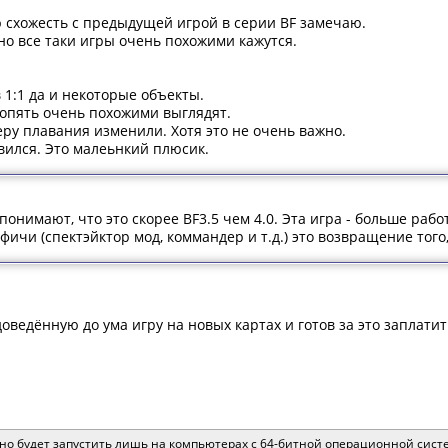
ю схожесть с предыдущей игрой в серии BF замечаю.
но все таки игры очень похожими кажутся.
 1:1 да и некоторые объекты.
 опять очень похожими выглядят.
еру плавания изменили. Хотя это не очень важно.
вился. Это малеьнкий плюсик.
понимают, что это скорее BF3.5 чем 4.0. Эта игра - больше ра
фичи (спектэйктор мод, коммандер и т.д.) это возвращение того
доведённую до ума игру на новых картах и готов за это заплатит
ожно будет запустить лишь на компьютерах с 64-битной операционной сис