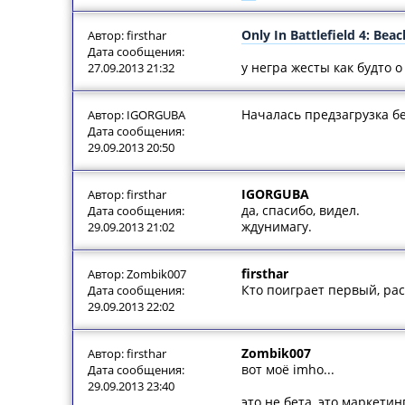
Only In Battlefield 4: Be
Автор: firsthar
Дата сообщения:
у негра жесты как будто 
27.09.2013 21:32
Началась предзагрузка б
Автор: IGORGUBA
Дата сообщения:
29.09.2013 20:50
IGORGUBA
Автор: firsthar
да, спасибо, видел.
Дата сообщения:
ждунимагу.
29.09.2013 21:02
firsthar
Автор: Zombik007
Кто поиграет первый, рас
Дата сообщения:
29.09.2013 22:02
Zombik007
Автор: firsthar
вот моё imho...
Дата сообщения:
29.09.2013 23:40
это не бета, это маркетин