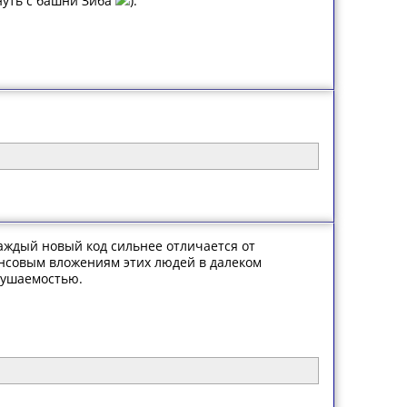
нуть с башни Зиба
).
каждый новый код сильнее отличается от
ансовым вложениям этих людей в далеком
зрушаемостью.