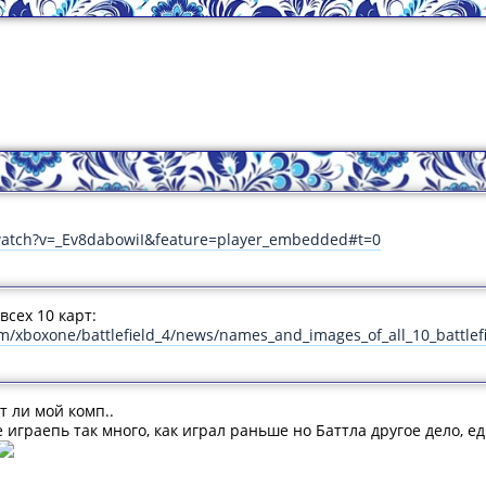
watch?v=_Ev8dabowiI&feature=player_embedded#t=0
сех 10 карт:
/xboxone/battlefield_4/news/names_and_images_of_all_10_battlef
т ли мой комп..
 играепь так много, как играл раньше но Баттла другое дело, ед