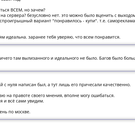
аться ВСЕМ, но зачем?
у на сервера? безусловно нет. это можно было вценить с выход
еспроигрышный вариант "понравилось - купи". т.е. самореклама
ям идеальна. заранее тебя уверяю, что всем понравится.
Ничего там вылизанного и идеального не было. Багов было больш
й с нуля написан был, а тут лишь его причесали качественно.
аю на правоте своего мнения, вполне могу ошибаться.
я и всё сами увидим.
день по москве.