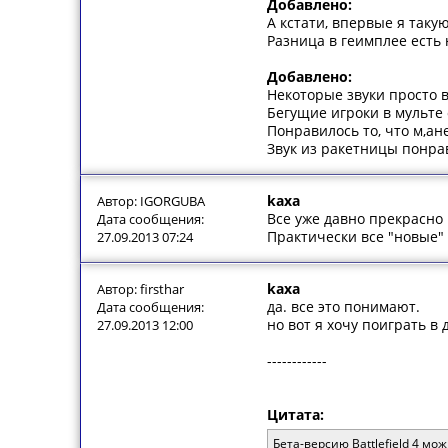
Добавлено:
А кстати, впервые я таку
Разница в геимплее есть 
Добавлено:
Некоторые звуки просто в
Бегущие игроки в мульте
Понравилось то, что м,ан
Звук из ракетницы понра
kaxa
Автор: IGORGUBA
Все уже давно прекрасно 
Дата сообщения:
Практически все "новые" 
27.09.2013 07:24
kaxa
Автор: firsthar
да. все это понимают.
Дата сообщения:
но вот я хочу поиграть в 
27.09.2013 12:00
------------
Цитата:
Бета-версию Battlefield 4 м