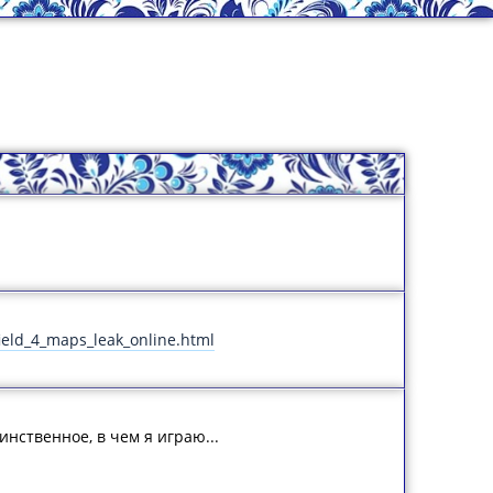
ield_4_maps_leak_online.html
инственное, в чем я играю...