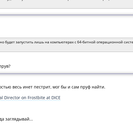
ожно будет запустить лишь на компьютерах с 64-битной операционной сис
прув?
востью весь инет пестрит, мог бы и сам пруф найти.
l Director on Frostbite at DICE
да заглядывай...