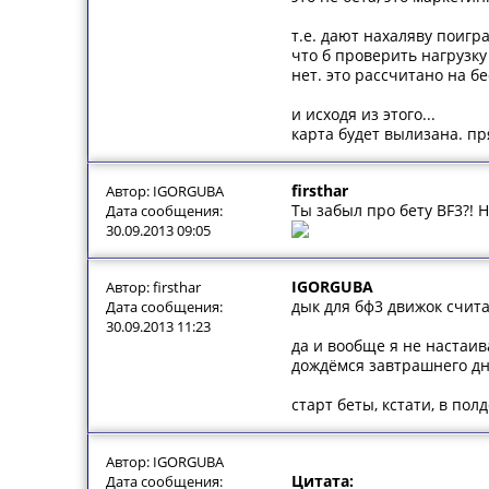
т.е. дают нахаляву поигр
что б проверить нагрузк
нет. это рассчитано на б
и исходя из этого...
карта будет вылизана. пр
firsthar
Автор: IGORGUBA
Ты забыл про бету BF3?! 
Дата сообщения:
30.09.2013 09:05
IGORGUBA
Автор: firsthar
дык для бф3 движок счита
Дата сообщения:
30.09.2013 11:23
да и вообще я не настаив
дождёмся завтрашнего дн
старт беты, кстати, в пол
Автор: IGORGUBA
Цитата:
Дата сообщения: