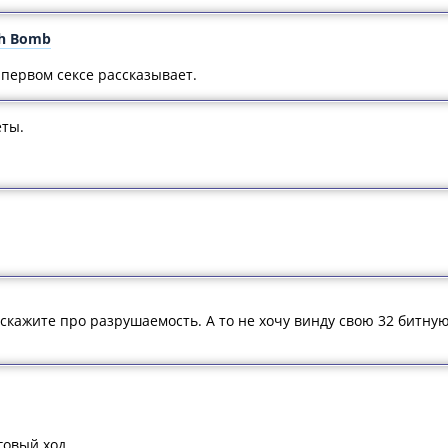
ach Bomb
о первом сексе рассказывает.
еты.
скажите про разрушаемость. А то не хочу винду свою 32 битную
говый ход.