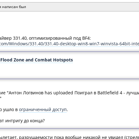
я написан был
айвер 331.40, оптимизированный под BF4:
.com/Windows/331.40/331.40-desktop-win8-win7-winvista-64bit-inte
n, Flood Zone and Combat Hotspots
 "Антон Логвинов has uploaded Поиграл в Battlefield 4 - луч
"
о ушло в
ограниченный доступ
.
ат интригу до конца?
вылетает, разрушаемости пока вообще никакой не увидел (стреля