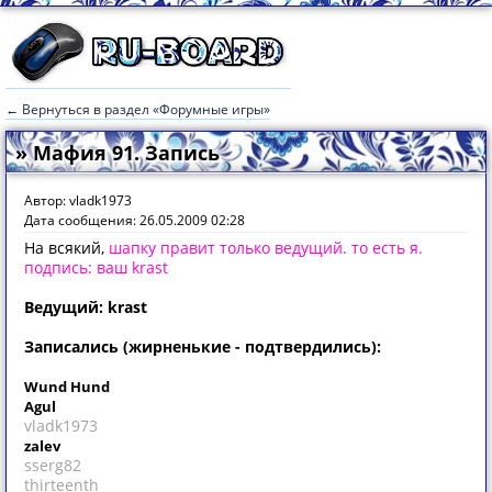
← Вернуться в раздел «Форумные игры»
» Мафия 91. Запись
Автор: vladk1973
Дата сообщения: 26.05.2009 02:28
На всякий,
шапку правит только ведущий. то есть я.
подпись: ваш krast
Ведущий: krast
Записались (жирненькие - подтвердились):
Wund Hund
Agul
vladk1973
zalev
sserg82
thirteenth