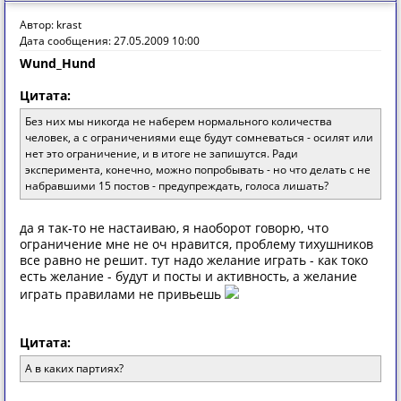
Автор: krast
Дата сообщения: 27.05.2009 10:00
Wund_Hund
Цитата:
Без них мы никогда не наберем нормального количества
человек, а с ограничениями еще будут сомневаться - осилят или
нет это ограничение, и в итоге не запишутся. Ради
эксперимента, конечно, можно попробывать - но что делать с не
набравшими 15 постов - предупреждать, голоса лишать?
да я так-то не настаиваю, я наоборот говорю, что
ограничение мне не оч нравится, проблему тихушников
все равно не решит. тут надо желание играть - как токо
есть желание - будут и посты и активность, а желание
играть правилами не привьешь
Цитата:
А в каких партиях?