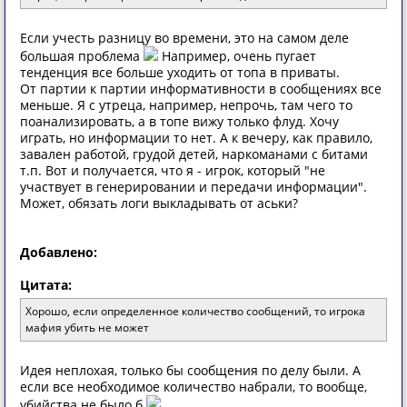
Если учесть разницу во времени, это на самом деле
большая проблема
Например, очень пугает
тенденция все больше уходить от топа в приваты.
От партии к партии информативности в сообщениях все
меньше. Я с утреца, например, непрочь, там чего то
поанализировать, а в топе вижу только флуд. Хочу
играть, но информации то нет. А к вечеру, как правило,
завален работой, грудой детей, наркоманами с битами
т.п. Вот и получается, что я - игрок, который "не
участвует в генерировании и передачи информации".
Может, обязать логи выкладывать от аськи?
Добавлено:
Цитата:
Хорошо, если определенное количество сообщений, то игрока
мафия убить не может
Идея неплохая, только бы сообщения по делу были. А
если все необходимое количество набрали, то вообще,
убийства не было б