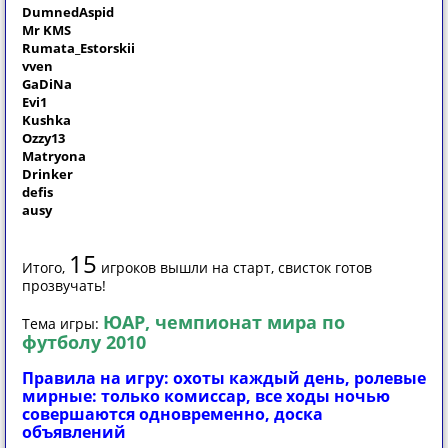
DumnedAspid
Mr KMS
Rumata_Estorskii
vven
GaDiNa
Evi1
Kushka
Ozzy13
Matryona
Drinker
defis
ausy
15
Итого,
игроков вышли на старт, свисток готов
прозвучать!
ЮАР, чемпионат мира по
Тема игры:
футболу 2010
Правила на игру: охоты каждый день, ролевые
мирные: только комиссар, все ходы ночью
совершаются одновременно, доска
объявлений