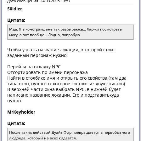
Дата сообщения: 24.03.2005 13:57
S0ldier
Цитата:
Мда. Я в констракшене так разбираюсь... Хар-ки посмотреть
могу, а вот вообще... Ладно, попробую
Чтобы узнать название локации, в которой стоит
заданный персонаж нужно:
Перейти на вкладку NPC
Отсортировать по имени персонажа
Найти в столбике имя и открыть его свойства (там два
типа окон, нужно то, которое состоит из двух списков)
В верхней части окна выбрать NPC, в нижней будет
написано название локации. Его и подставитькуда
нужно.
MrKeyholder
Цитата:
После таких действий Дуайт Фир превращается в первобытного
людоеда, который на всех кидается.