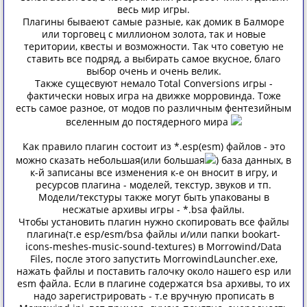
весь мир игры.
Плагины бываеют самые разные, как домик в Балморе
или торговец с миллионом золота, так и новые
територии, квесты и возможности. Так что советую не
ставить все подряд, а выбирать самое вкусное, благо
выбор очень и очень велик.
Также сущесвуют немало Total Conversions игры -
фактически новых игра на движке морровинда. Тоже
есть самое разное, от модов по различным фентезийным
вселенным до постядерного мира
Как правило плагин состоит из *.esp(esm) файлов - это
можно сказать небольшая(или большая
) база данных, в
к-й записаны все изменения к-е он вносит в игру, и
ресурсов плагина - моделей, текстур, звуков и тп.
Модели/текстуры также могут быть упакованы в
несжатые архивы игры - *.bsa файлы.
Чтобы установить плагин нужно скопировать все файлы
плагина(т.е esp/esm/bsa файлы и/или папки bookart-
icons-meshes-music-sound-textures) в Morrowind/Data
Files, после этого запустить MorrowindLauncher.exe,
нажать файлы и поставить галочку около нашего esp или
esm файла. Если в плагине содержатся bsa архивы, то их
надо зарегистрировать - т.е вручную прописать в