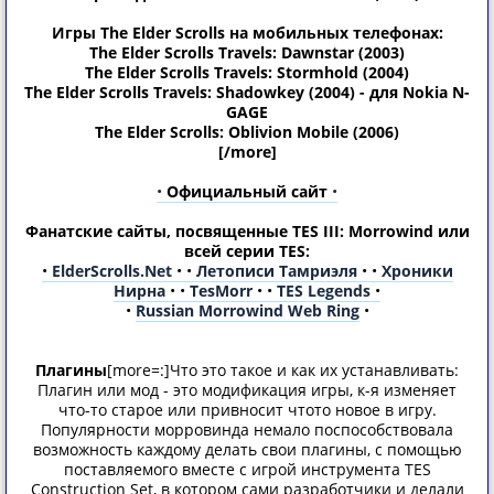
Игры The Elder Scrolls на мобильных телефонах:
The Elder Scrolls Travels: Dawnstar (2003)
The Elder Scrolls Travels: Stormhold (2004)
The Elder Scrolls Travels: Shadowkey (2004) - для Nokia N-
GAGE
The Elder Scrolls: Oblivion Mobile (2006)
[/more]
•
Официальный сайт
•
Фанатские сайты, посвященные TES III: Morrowind или
всей серии TES:
•
ElderScrolls.Net
•
•
Летописи Тамриэля
•
•
Хроники
Нирна
•
•
TesMorr
•
•
TES Legends
•
•
Russian Morrowind Web Ring
•
Плагины
[more=:]Что это такое и как их устанавливать:
Плагин или мод - это модификация игры, к-я изменяет
что-то старое или привносит чтото новое в игру.
Популярности морровинда немало поспособствовала
возможность каждому делать свои плагины, с помощью
поставляемого вместе с игрой инструмента TES
Construction Set, в котором сами разработчики и делали