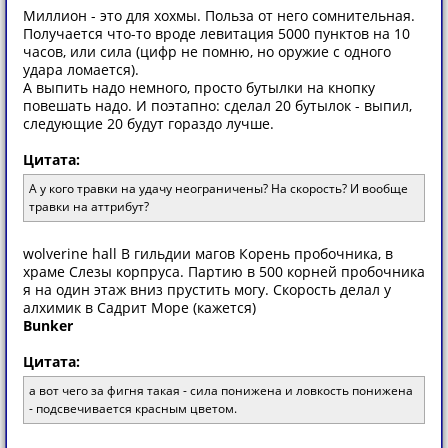
Миллион - это для хохмы. Польза от него сомнительная.
Получается что-то вроде левитация 5000 пунктов на 10
часов, или сила (цифр не помню, но оружие с одного
удара ломается).
А выпить надо немного, просто бутылки на кнопку
повешать надо. И поэтапно: сделал 20 бутылок - выпил,
следующие 20 будут гораздо лучше.
Цитата:
А у кого травки на удачу неограничены? На скорость? И вообще
травки на аттрибут?
wolverine hall В гильдии магов Корень пробочника, в
храме Слезы корпруса. Партию в 500 корней пробочника
я на один этаж вниз прустить могу. Скорость делал у
алхимик в Садрит Море (кажется)
Bunker
Цитата:
а вот чего за фигня такая - сила понижена и ловкость понижена
- подсвечивается красным цветом.