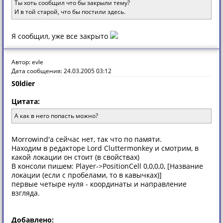
Ты хоть сообщил что бы закрыли тему?
И в той старой, что бы постили здесь.
Я сообщил, уже все закрыто
Автор: evle
Дата сообщения: 24.03.2005 03:12
S0ldier
Цитата:
А как в него попасть можно?
Morrowind'а сейчас нет, так что по памяти.
Находим в редакторе Lord Cluttermonkey и смотрим, в
какой локации он стоит (в свойствах)
В консоли пишем: Player->PositionCell 0,0,0,0, [Название
локации (если с пробелами, то в кавычках)]
первые четыре нуля - координаты и направление
взгляда.
Добавлено: