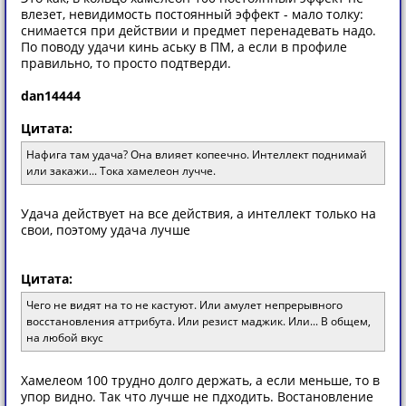
влезет, невидимость постоянный эффект - мало толку:
снимается при действии и предмет перенадевать надо.
По поводу удачи кинь аську в ПМ, а если в профиле
правильно, то просто подтверди.
dan14444
Цитата:
Нафига там удача? Она влияет копеечно. Интеллект поднимай
или закажи... Тока хамелеон лучче.
Удача действует на все действия, а интеллект только на
свои, поэтому удача лучше
Цитата:
Чего не видят на то не кастуют. Или амулет непрерывного
восстановления аттрибута. Или резист маджик. Или... В общем,
на любой вкус
Хамелеом 100 трудно долго держать, а если меньше, то в
упор видно. Так что лучше не пдходить. Востановление