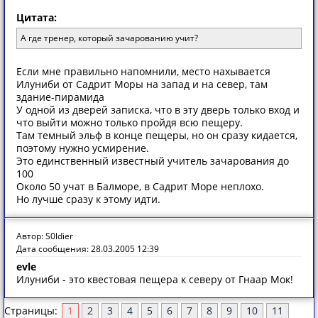
Цитата:
А где тренер, который зачарованию учит?
Если мне правильно напомнили, место нахывается
Илуниби от Садрит Моры на запад и на север, там
здание-пирамида
У одной из дверей записка, что в эту дверь только вход и
что выйти можно только пройдя всю пещеру.
Там темный эльф в конце пещеры, но он сразу кидается,
поэтому нужно усмирение.
Это единственный известный учитель зачарования до
100
Около 50 учат в Балморе, в Садрит Море неплохо.
Но лучше сразу к этому идти.
Автор: S0ldier
Дата сообщения: 28.03.2005 12:39
evle
Илуниби - это квестовая пещера к северу от Гнаар Мок!
Страницы:
1
2
3
4
5
6
7
8
9
10
11