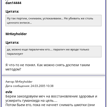
dan14444
Цитата:
Ну так портим, снимаем, успокаиваем... Не убивать же столь
ценного энпися...
MrKeyholder
Цитата:
да, можно еще параличем его.... паралич же вроде только
парализует
Я что-то не понял. Как можно снять доспехи таким
методом?
Автор: MrKeyholder
Дата сообщения: 24.03.2005 10:38
evle
Берем заколдовуем меч на восстановление здоровья и
усмирить гуманоида на цель....
Потом бьем его, пока не начнет снимать шмотки (они