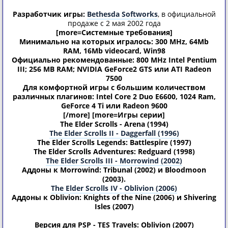
Разработчик игры:
Bethesda Softworks
, в официальной
продаже с 2 мая 2002 года
[more=Системные тpебования]
Минимально на которых игралось: 300 MHz, 64Mb
RAM, 16Mb videocard, Win98
Официально рекомендованные: 800 MHz Intel Pentium
III; 256 MB RAM; NVIDIA GeForce2 GTS или ATI Radeon
7500
Для комфортной игры с большим количеcтвом
различных плагинов: Intel Core 2 Duo E6600, 1024 Ram,
GeForce 4 Ti или Radeon 9600
[/more]
[more=Игры серии]
The Elder Scrolls - Arena (1994)
The Elder Scrolls II - Daggerfall (1996)
The Elder Scrolls Legends: Battlespire (1997)
The Elder Scrolls Adventures: Redguard (1998)
The Elder Scrolls III - Morrowind (2002)
Аддоны к Morrowind: Tribunal (2002) и Bloodmoon
(2003).
The Elder Scrolls IV - Oblivion (2006)
Аддоны к Oblivion: Knights of the Nine (2006) и Shivering
Isles (2007)
Версия для PSP - TES Travels: Oblivion (2007)