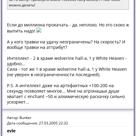
можно делать!
Если до миллиона прокачать - да, неплохо. Но это скоко ж
выпить надо!
А у кого травки на удачу неограничены? На скорость? И
вообще травки на аттрибут?
Интеллект - 2 в храме wolverine hall-a, 1 у White Heaven -
удобно...
Сила - тот же 1 в храме wolverine hall-a, 1 у White Heaven
(не уверен в неограниченности последней).
P.S. А интеллект даже на артефактных +100-200 на
секунду позволяет многое... Мне на атронашьи души
хватает с enchant ~50 и алхимическую раскачку сильно
ускоряет...
Автор: Bunker
Дата сообщения: 27.03.2005 22:32
evle