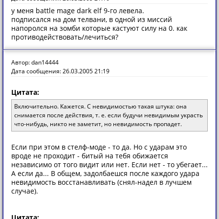
у меня battle mage dark elf 9-го левела.
подписался на дом телвани, в одной из миссий
напоролся на зомби которые кастуют силу на 0. как
противодействовать/лечиться?
Автор: dan14444
Дата сообщения: 26.03.2005 21:19
Цитата:
Включительно. Кажется. С невидимостью такая штука: она
снимается после действия, т. е. если будучи невидимым украсть
что-нибудь, никто не заметит, но невидимость пропадет.
Если при этом в стелф-моде - то да. Но с ударам это
вроде не проходит - битый на тебя обижается
независимо от того видит или нет. Если нет - то убегает...
А если да... В общем, задолбаешся после каждого удара
невидимость восстанавливать (снял-надел в лучшем
случае).
Цитата: