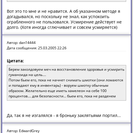
Вот это то мне и не нравится. А об указанном методе я
догадывался, но поскольку не знал, как успокоить
ограбленного не пользовался. Усмирение действует не
долго. (Хотя иногда сглючивает и совсем усмиряется)
Автор: dan14444
Дата сообщения: 25.03.2005 22:26
Цитата:
Берем заколдовуем меч на восстановление здоровья и усмирить
гуманоида на цель....
Потом бьем его, пока не начнет снимать шмотки (они ломаются
и попадают ему в инвентарь) - воруем шмотку обычным
образом. Желательно еще иметь хамелеон на себе 100
процентов.... для безопасности... бьем его, пока не разденем
Да, так я не изгалялся - я броньку заклятьями портил...
Автор: EdwardGrey