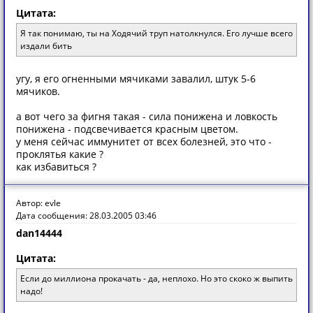
Цитата:
Я так понимаю, ты на Ходячий труп натолкнулся. Его лучше всего
издали бить
угу, я его огненными мячиками завалил, штук 5-6
мячиков.
а вот чего за фигня такая - сила понижена и ловкость
понижена - подсвечивается красным цветом.
у меня сейчас иммунитет от всех болезней, это что -
проклятья какие ?
как избавиться ?
Автор: evle
Дата сообщения: 28.03.2005 03:46
dan14444
Цитата:
Если до миллиона прокачать - да, неплохо. Но это скоко ж выпить
надо!