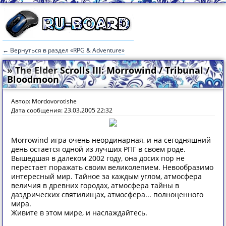
← Вернуться в раздел «RPG & Adventure»
» The Elder Scrolls III: Morrowind / Tribunal /
Bloodmoon
Автор: Mordovorotishe
Дата сообщения: 23.03.2005 22:32
Morrowind игра очень неординарная, и на сегодняшний
день остается одной из лучших РПГ в своем роде.
Вышедшая в далеком 2002 году, она досих пор не
перестает поражать своим великолепием. Невообразимо
интересный мир. Тайное за каждым углом, атмосфера
величия в древних городах, атмосфера тайны в
даэдрических святилищах, атмосфера... полноценного
мира.
Живите в этом мире, и наслаждайтесь.