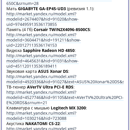
650C&srnum=28
Мать
GIGABYTE GA-EP45-UD3
(ревизия 1.1):
http://market.yandex.ru/model.xml?
modelid=2674407&hid=91020&show-
uid=974495913536173855
Память (4 Гб)
Corsair TWIN2X4096-8500C5
:
http://market.yandex.ru/model.xml?
modelid=3604471&hid=191211&show-
uid=220127113536174153
Видюха
Sapphire Radeon HD 4850
:
http://market.yandex.ru/model.xml?
modelid=4645631&hid=91031&show-
uid=451120113536189411
Звуковая карта
ASUS Xonar DS
:
http://market.yandex.ru/model.xml?
modelid=4920336&hid=91027&text=ASUS%20Xonar%20DS&sr
ТВ-тюнер
AVerTV Ultra PCI-E RDS
:
http://market.yandex.ru/model.xml?
modelid=4527746&hid=91105&text=AVerTV%20Ultra%20PCI-
E%20RDS&srnum=21
Клавиатура с мышью
Logitech MX 3200
:
http://market.yandex.ru/model.xml?
modelid=1030216&hid=723088
Акустика
NAKATOMI CS-22
:
http://market.yandex.ru/model.xml?