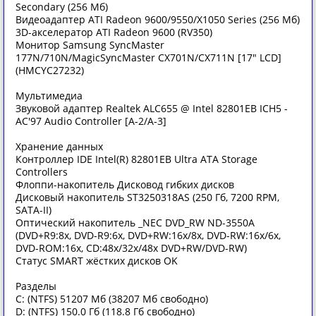
Secondary (256 Мб)
Видеоадаптер ATI Radeon 9600/9550/X1050 Series (256 Мб)
3D-акселератор ATI Radeon 9600 (RV350)
Монитор Samsung SyncMaster
177N/710N/MagicSyncMaster CX701N/CX711N [17" LCD]
(HMCYC27232)
Мультимедиа
Звуковой адаптер Realtek ALC655 @ Intel 82801EB ICH5 -
AC'97 Audio Controller [A-2/A-3]
Хранение данных
Контроллер IDE Intel(R) 82801EB Ultra ATA Storage
Controllers
Флоппи-накопитель Дисковод гибких дисков
Дисковый накопитель ST3250318AS (250 Гб, 7200 RPM,
SATA-II)
Оптический накопитель _NEC DVD_RW ND-3550A
(DVD+R9:8x, DVD-R9:6x, DVD+RW:16x/8x, DVD-RW:16x/6x,
DVD-ROM:16x, CD:48x/32x/48x DVD+RW/DVD-RW)
Статус SMART жёстких дисков OK
Разделы
C: (NTFS) 51207 Мб (38207 Мб свободно)
D: (NTFS) 150.0 Гб (118.8 Гб свободно)