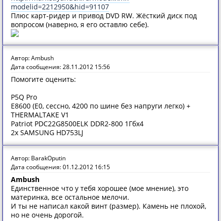
modelid=2212950&hid=91107
Плюс карт-ридер и привод DVD RW. Жёсткий диск под
вопросом (наверно, я его оставлю себе).
Автор: Ambush
Дата сообщения: 28.11.2012 15:56
Помогите оценить:
P5Q Pro
E8600 (Е0, сессно, 4200 по шине без напруги легко) +
THERMALTAKE V1
Patriot PDC22G8500ELK DDR2-800 1Гбx4
2х SAMSUNG HD753LJ
Автор: BarakOputin
Дата сообщения: 01.12.2012 16:15
Ambush
Единственное что у тебя хорошее (мое мнение), это
материнка, все остальное мелочи.
И ты не написал какой винт (размер). Камень не плохой,
но не очень дорогой.