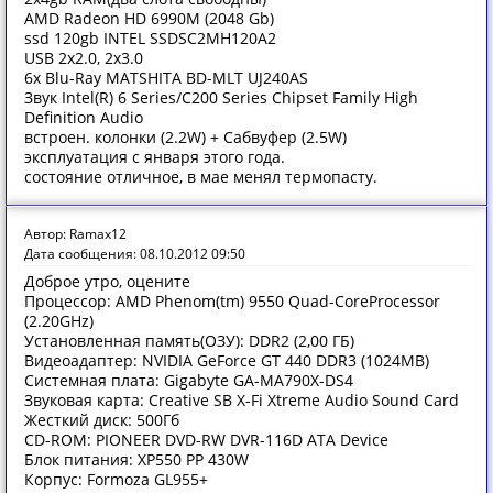
AMD Radeon HD 6990M (2048 Gb)
ssd 120gb INTEL SSDSC2MH120A2
USB 2x2.0, 2x3.0
6x Blu-Ray MATSHITA BD-MLT UJ240AS
Звук Intel(R) 6 Series/C200 Series Chipset Family High
Definition Audio
встроен. колонки (2.2W) + Сабвуфер (2.5W)
эксплуатация с января этого года.
состояние отличное, в мае менял термопасту.
Автор: Ramax12
Дата сообщения: 08.10.2012 09:50
Доброе утро, оцените
Процессор: AMD Phenom(tm) 9550 Quad-CoreProcessor
(2.20GHz)
Установленная память(ОЗУ): DDR2 (2,00 ГБ)
Видеоадаптер: NVIDIA GeForce GT 440 DDR3 (1024MB)
Системная плата: Gigabyte GA-MA790X-DS4
Звуковая карта: Creative SB X-Fi Xtreme Audio Sound Card
Жесткий диск: 500Гб
CD-ROM: PIONEER DVD-RW DVR-116D ATA Device
Блок питания: XP550 PP 430W
Корпус: Formoza GL955+