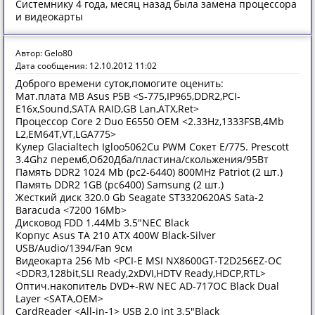
Системнику 4 года, месяц назад была замена процессора
и видеокарты
Автор: Gelo80
Дата сообщения: 12.10.2012 11:02
Доброго времени суток,помогите оценить:
Мат.плата MB Asus P5B <S-775,IP965,DDR2,PCI-
E16x,Sound,SATA RAID,GB Lan,ATX,Ret>
Процессор Core 2 Duo E6550 OEM <2.33Hz,1333FSB,4Mb
L2,EM64T,VT,LGA775>
Кулер Glacialtech Igloo5062Cu PWM Сокет Е/775. Prescott
3.4Ghz перемб,Об20Дба/пластина/скольжения/95Вт
Память DDR2 1024 Mb (pc2-6440) 800MHz Patriot (2 шт.)
Память DDR2 1GB (pc6400) Samsung (2 шт.)
Жесткий диск 320.0 Gb Seagate ST3320620AS Sata-2
Baracuda <7200 16Mb>
Дисковод FDD 1.44Mb 3.5"NEC Black
Корпус Asus TA 210 ATX 400W Black-Silver
USB/Audio/1394/Fan 9см
Видеокарта 256 Mb <PCI-E MSI NX8600GT-T2D256EZ-OC
<DDR3,128bit,SLI Ready,2xDVI,HDTV Ready,HDCP,RTL>
Оптич.накопитель DVD+-RW NEC AD-717OC Black Dual
Layer <SATA,OEM>
CardReader <All-in-1> USB 2.0 int 3.5"Black