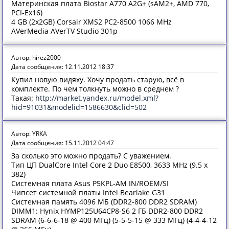
Материнская плата Biostar A770 A2G+ (sAM2+, AMD 770,
PCI-Ex16)
4 GB (2x2GB) Corsair XMS2 PC2-8500 1066 MHz
AVerMedia AVerTV Studio 301p
Автор: hirez2000
Дата сообщения: 12.11.2012 18:37
Купил новую видяху. Хочу продать старую, всё в
комплекте. По чем толкнуть можно в среднем ?
Такая:
http://market.yandex.ru/model.xml?
hid=91031&modelid=1586630&clid=502
Автор: YRKA
Дата сообщения: 15.11.2012 04:47
За сколько это можно продать? С уважением.
Тип ЦП DualCore Intel Core 2 Duo E8500, 3633 MHz (9.5 x
382)
Системная плата Asus P5KPL-AM IN/ROEM/SI
Чипсет системной платы Intel Bearlake G31
Системная память 4096 МБ (DDR2-800 DDR2 SDRAM)
DIMM1: Hynix HYMP125U64CP8-S6 2 ГБ DDR2-800 DDR2
SDRAM (6-6-6-18 @ 400 МГц) (5-5-5-15 @ 333 МГц) (4-4-4-12