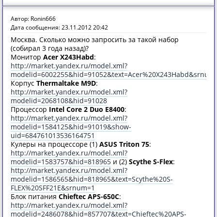
Автор: Ronin666
Дата сообщения: 23.11.2012 20:42
Москва. Сколько можно запросить за такой набор
(собирал 3 года назад)?
Монитор
Acer X243Habd
:
http://market.yandex.ru/model.xml?
modelid=6002255&hid=91052&text=Acer%20X243Habd&srnum
Корпус
Thermaltake M9D
:
http://market.yandex.ru/model.xml?
modelid=2068108&hid=91028
Процессор
Intel Core 2 Duo E8400
:
http://market.yandex.ru/model.xml?
modelid=1584125&hid=91019&show-
uid=684761013536164751
Кулеры на процессоре (1)
ASUS Triton 75
:
http://market.yandex.ru/model.xml?
modelid=1583757&hid=818965
и (2)
Scythe S-Flex
:
http://market.yandex.ru/model.xml?
modelid=1586565&hid=818965&text=Scythe%20S-
FLEX%20SFF21E&srnum=1
Блок питания
Chieftec APS-650C
:
http://market.yandex.ru/model.xml?
modelid=2486078&hid=857707&text=Chieftec%20APS-