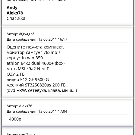
Andy
Aleks78
Спасибо!
Автор: dfgwtghf
Дата сообщения: 13.06.2011 16:17
Оцените пож-ста комплект.
монитор самсунг 763mb s
корпус in win 350
athlon 64х2 dual 4600+ (box)
мать MSI k9a2 Neo-F
ОЗУ 2 ГБ
видео 512 GF 9600 GT
жесткий ST3250820as 200 ГБ
(dvd-+RW, сетевуха, клава, мыш...)
Автор: Aleks78
Дата сообщения: 13.06.2011 17:04
~4000р.
Автор: serv5msk