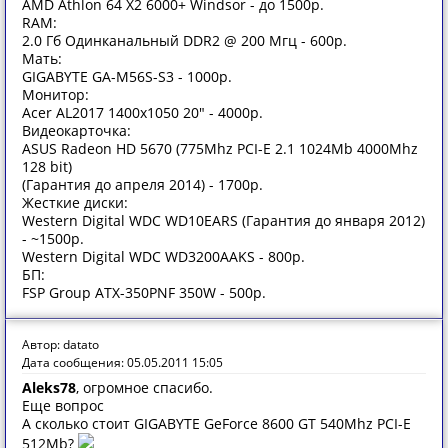
AMD Athlon 64 X2 6000+ Windsor - до 1500р.
RAM:
2.0 Гб Одинканальный DDR2 @ 200 Мгц - 600р.
Мать:
GIGABYTE GA-M56S-S3 - 1000р.
Монитор:
Acer AL2017 1400x1050 20" - 4000р.
Видеокарточка:
ASUS Radeon HD 5670 (775Mhz PCI-E 2.1 1024Mb 4000Mhz
128 bit)
(Гарантия до апреля 2014) - 1700р.
Жесткие диски:
Western Digital WDC WD10EARS (Гарантия до января 2012)
- ~1500р.
Western Digital WDC WD3200AAKS - 800р.
БП:
FSP Group ATX-350PNF 350W - 500р.
Автор: datato
Дата сообщения: 05.05.2011 15:05
Aleks78
, огромное спасибо.
Еще вопрос
А сколько стоит GIGABYTE GeForce 8600 GT 540Mhz PCI-E
512Mb?