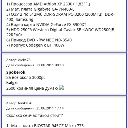
1) Процессор AMD Athlon XP 2500+ 1,83ГГц
2) Мат. плата Gigabyte GA-7N400-L
3) ОЗУ 2 по 512Мб DDR-SDRAM PC-3200 (200МГц) [DDR-
400] Samsung
4) Видео карта NVIDIA GeForce FX 5900XT
5) HDD 250Гб Western Digital Caviar SE <WDC WD2500JB-
22REA0>
6) Привод DVD+-RW NEC ND-3540
7) Корпус Codegen с БП 400W
Автор: Aleks78
Дата сообщения: 21.06.2011 08:18
Spokerok
За всё около 3000р.
kalgri
2500 крайняя цена думаю
Автор: feniks04
Дата сообщения: 25.06.2011 17:14
Сколько сейчас такой стоит?
1- Мат. плата BIOSTAR 945GZ Micro 775