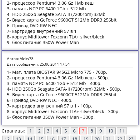
2- процессор Pentium4 3.06 Gz 1Mb кеш
3- память NCP PC 6400 1Gb + 512 Mb
4- HDD 250Gb Seagate SATA-II (7200rpm) 32Mb
5- Видео карта GeForce 9600GT 512Mb DDR3 256bit
6- Привод DVD-RW NEC
7- картридер внутренний 57 в 1
8- корпус Miditower Foxconn TLA+ silver/bleck
9- блок питания 350W Power Man
Автор: Aleks78
Дата сообщения: 25.06.2011 17:54
1- Мат. плата BIOSTAR 945GZ Micro 775 - 700р.
2- процессор Pentium4 3.06 Gz 1Mb кеш - 500р.
3- память NCP PC 6400 1Gb + 512 Mb - 400р.
4- HDD 250Gb Seagate SATA-II (7200rpm) 32Mb - 500р.
5- Видео карта GeForce 9600GT 512Mb DDR3 256bit
6- Привод DVD-RW NEC - 400р.
7- картридер внутренний 57 в 1 - 100р.
8- корпус Miditower Foxconn TLA+ silver/bleck - 300р.
9- блок питания 350W Power Man - 300р.
Страницы:
1
2
3
4
5
6
7
8
9
10
11
12
13
14
15
16
17
18
19
20
21
22
23