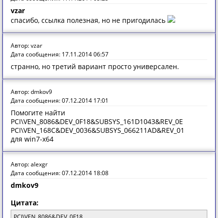
vzar
спасибо, ссылка полезная, но не пригодилась
Автор: vzar
Дата сообщения: 17.11.2014 06:57
странно, но третий вариант просто универсален.
Автор: dmkov9
Дата сообщения: 07.12.2014 17:01
Помогите найти
PCI\VEN_8086&DEV_0F18&SUBSYS_161D1043&REV_0E
PCI\VEN_168C&DEV_0036&SUBSYS_066211AD&REV_01
для win7-x64
Автор: alexgr
Дата сообщения: 07.12.2014 18:08
dmkov9
Цитата:
PCI\VEN_8086&DEV_0F18