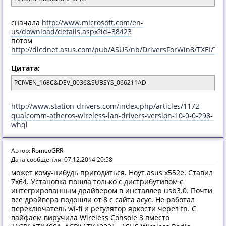
сначала
http://www.microsoft.com/en-
us/download/details.aspx?id=38423
потом
http://dlcdnet.asus.com/pub/ASUS/nb/DriversForWin8/TXEI/TXE
Цитата:
PCI\VEN_168C&DEV_0036&SUBSYS_066211AD
http://www.station-drivers.com/index.php/articles/1172-
qualcomm-atheros-wireless-lan-drivers-version-10-0-0-298-
whql
Автор: RomeoGRR
Дата сообщения: 07.12.2014 20:58
может кому-нибудь пригодиться. Ноут asus x552e. Ставил
7х64. Установка пошла только с дистрибутивом с
интегрированным драйвером в инсталлер usb3.0. Почти
все драйвера подошли от 8 с сайта асус. Не работал
переключатель wi-fi и регулятор яркости через fn. С
вайфаем виручила Wireless Console 3 вместо