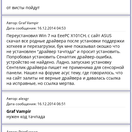
от висты пойдут
Автор: Graf Vampir
Дата сообщения: 16.12.2014 04:53
Переустановил Win 7 на EeePC X101CH, с сайт ASUS
cкачал все родные драйвера после установки поддержки
хоткеев и перезагрузки, бук мне показывал окошко что
не установлен "драйвер тачпэда" и просит установить.
Попробовал установить Сенаптик драйвер-ошибка,
устройство не найдено. Ладно, запускаю установку
Сентелик-драйвера-пишет не применима для сенсорной
панели. Нашел на форуме асус тему, где говорилось, что
на сайт залиты не верные драйвера и давалась ссылка
на исправные, но ссылка мертва.
Автор: alexgr
Дата сообщения: 16.12.2014 06:51
Graf Vampir
нужен код тачпада
Автор: PrintScreen