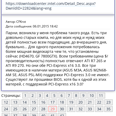
https://downloadcenter.intel.com/Detail_Desc.aspx?
DwnldID=22824&lang=eng
Автор: CFKrot
Дата сообщения: 06.01.2015 18:42
Парни, возникла у меня проблема такого рода. Есть три
довольно старых компа, но для моих нужд и нужд моих
детей полностью всем подходящие, до вчерашнего дня,
буквально... Для одного приложения потребовалась
более мощная видеокарта чем те, что установлены
сейчас (HD4670, GF 7800GTX). Всем требованиям (цена $/
производительность) полностью отвечают ATI R7 265 и
ATI R9 270. Но они обе PCI-Express x16 3.0. Все три
имеющиеся в наличии матери (ASUS M3A, ASUS M2N68-
AM SE, ASUS P5L-MX) поддержки PCI-Express 3.0 не имеют.
Существуют ли прошивки BIOS, хотя бы к одной из этих
матерей, с поддержкой PCI-Express x16 3.0?
Страницы:
1
2
3
4
5
6
7
8
9
10
11
12
13
14
15
16
17
18
19
20
21
22
23
24
25
26
27
28
29
30
31
32
33
34
35
36
37
38
39
40
41
42