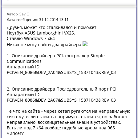
Автор: SaviC
Дата сообщения: 31.12.2014 13:11
Друзья, может кто сталкивался и поможет.
Ноутбук ASUS Lamborghini VX2S.
Ставлю Windows 7 x64
Никак не могу найти два драйвера
1. Описание драйвера PCI-контроллер Simple
Communications
Аппаратный ID
PCI\VEN_8086&DEV_2A04&SUBSYS_15871043&REV_03
2. Описание драйвера Последовательный порт PCI
Аппаратный ID
PCI\VEN_8086&DEV_2A07&SUBSYS_15871043&REV_03
Те что на сайте - через сетап ругаются на неправильную
систему, если ставить напрямую - ставится, но работает
неправильно, восклицательные знаки в устройствах.
Есть ли под 7 х64 вообще подобные дрова под 965
чипсет?