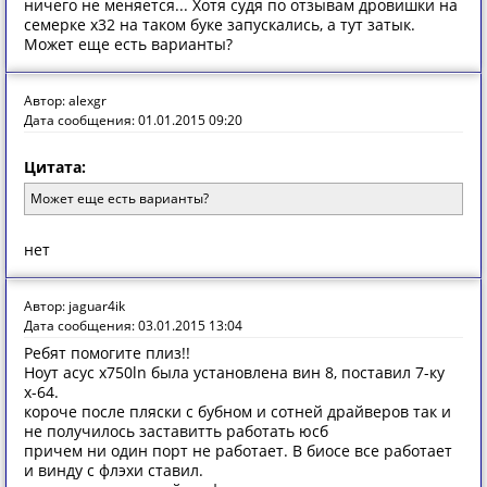
ничего не меняется... Хотя судя по отзывам дровишки на
семерке х32 на таком буке запускались, а тут затык.
Может еще есть варианты?
Автор: alexgr
Дата сообщения: 01.01.2015 09:20
Цитата:
Может еще есть варианты?
нет
Автор: jaguar4ik
Дата сообщения: 03.01.2015 13:04
Ребят помогите плиз!!
Ноут асус x750ln была установлена вин 8, поставил 7-ку
х-64.
короче после пляски с бубном и сотней драйверов так и
не получилось заставитть работать юсб
причем ни один порт не работает. В биосе все работает
и винду с флэхи ставил.