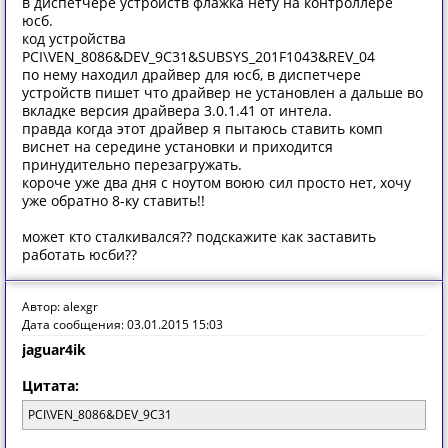
в диспетчере устройств флажка нету на контроллере
юсб.
код устройства
PCI\VEN_8086&DEV_9C31&SUBSYS_201F1043&REV_04
по нему находил драйвер для юсб, в диспетчере
устройств пишет что драйвер не установлен а дальше во
вкладке версия драйвера 3.0.1.41 от интела.
правда когда этот драйвер я пытаюсь ставить комп
виснет на середине установки и приходится
принудительно перезагружать.
короче уже два дня с ноутом воюю сил просто нет, хочу
уже обратно 8-ку ставить!!
может кто сталкивался?? подскажите как заставить
работать юсби??
Автор: alexgr
Дата сообщения: 03.01.2015 15:03
jaguar4ik
Цитата:
PCI\VEN_8086&DEV_9C31