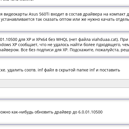
видеокарты Asus 560Ti входит в состав драйвера на компакт д
 устанавливается так сказать оптом или же нужно качать отдель
01.10500 для XP и XPx64 без WHQL (нет файла viahduaa.cat). При
ndows XP сообщает, что не удалось найти более пдходящего, чем
райвером. Все без подписи для XP. Подскажите, пожалуйста, ре
ке. удалить соотв. inf файл в скрытой папке inf и поставить
можно как-нибудь обновить драйвер до 6.0.01.10500