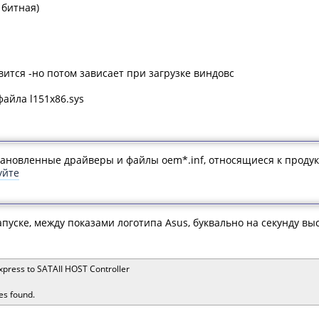
 битная)
ится -но потом зависает при загрузке виндовс
айла l151x86.sys
становленные драйверы и файлы oem*.inf, относящиеся к продук
уйте
апуске, между показами логотипа Asus, буквально на секунду в
xpress to SATAII HOST Controller
es found.