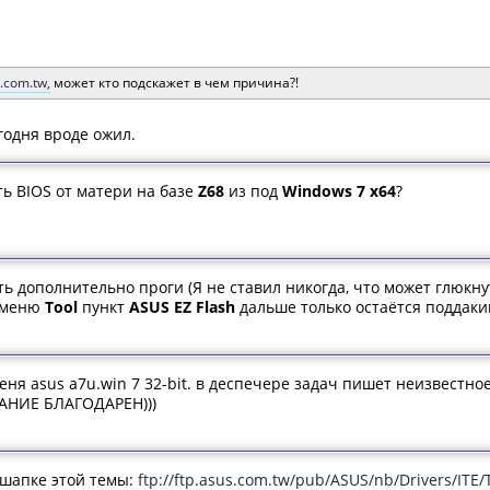
s.com.tw,
может кто подскажет в чем причина?!
годня вроде ожил.
ь BIOS от матери на базе
Z68
из под
Windows 7 x64
?
ь дополнительно проги (Я не ставил никогда, что может глюкнут
с меню
Tool
пункт
ASUS EZ Flash
дальше только остаётся поддакив
меня asus a7u.win 7 32-bit. в деспечере задач пишет неизвестно
РАНИЕ БЛАГОДАРЕН)))
 в шапке этой темы:
ftp://ftp.asus.com.tw/pub/ASUS/nb/Drivers/IT