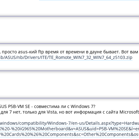
, просто asus-кий ftp время от времени в дауне бывает. Вот ва
pub/ASUS/nb/Drivers/ITE/TE_Romote_WIN7_32_WIN7_64_z5103.zip
US P5B-VM SE - совместима ли с Windows 7?
ля 7 нет, только для Vista, но вот информация с сайта Microsoft
/windows/compatibility/Windows-7/en-us/Details.aspx?type=Har
%20-%20iG965%20Motherboard&v=ASUS&uid=P5B-VM%20SE&l=e
s%20Cards%20%26%20Components&sc=Other%20Components&os=