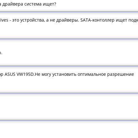
за драйвера система ищет?
drives - это устройства, а не драйверы. SATA-контоллер ищет п
ю.
ор ASUS VW195D.Не могу установить оптимальное разрешение