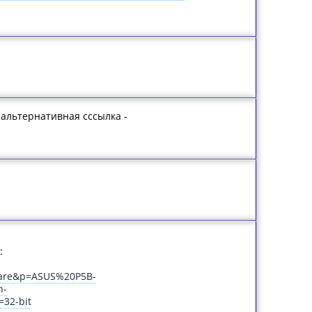
м альтернативная сссылка -
:
dware&p=ASUS%20P5B-
n-
32-bit