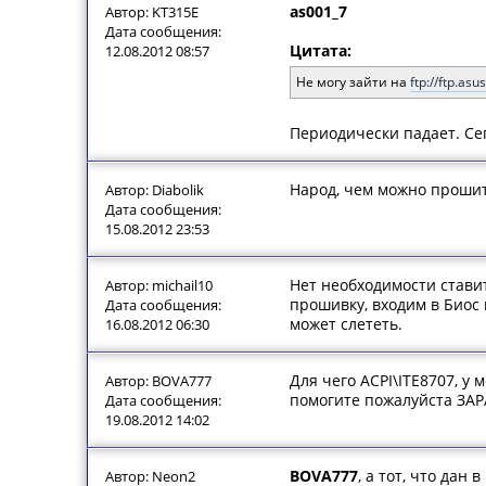
as001_7
Автор: KT315E
Дата сообщения:
Цитата:
12.08.2012 08:57
Не могу зайти на
ftp://ftp.asu
Периодически падает. Се
Народ, чем можно прошит
Автор: Diabolik
Дата сообщения:
15.08.2012 23:53
Нет необходимости ставит
Автор: michail10
прошивку, входим в Био
Дата сообщения:
может слететь.
16.08.2012 06:30
Для чего ACPI\ITE8707, у 
Автор: BOVA777
помогите пожалуйста ЗА
Дата сообщения:
19.08.2012 14:02
BOVA777
, а тот, что дан
Автор: Neon2