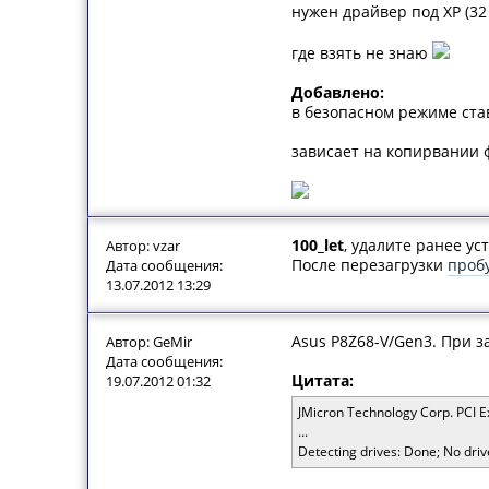
нужен драйвер под XP (32
где взять не знаю
Добавлено:
в безопасном режиме став
зависает на копирвании ф
100_let
, удалите ранее у
Автор: vzar
После перезагрузки
проб
Дата сообщения:
13.07.2012 13:29
Asus P8Z68-V/Gen3. При з
Автор: GeMir
Дата сообщения:
Цитата:
19.07.2012 01:32
JMicron Technology Corp. PCI E
...
Detecting drives: Done; No driv