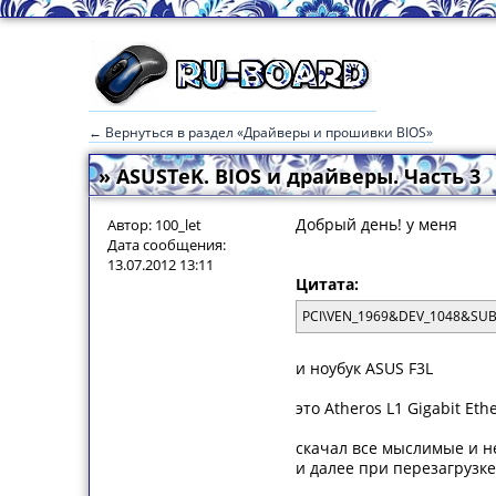
← Вернуться в раздел «Драйверы и прошивки BIOS»
» ASUSTeK. BIOS и драйверы. Часть 3
Добрый день! у меня
Автор: 100_let
Дата сообщения:
13.07.2012 13:11
Цитата:
PCI\VEN_1969&DEV_1048&SUB
и ноубук ASUS F3L
это Atheros L1 Gigabit Eth
скачал все мыслимые и н
и далее при перезагрузке