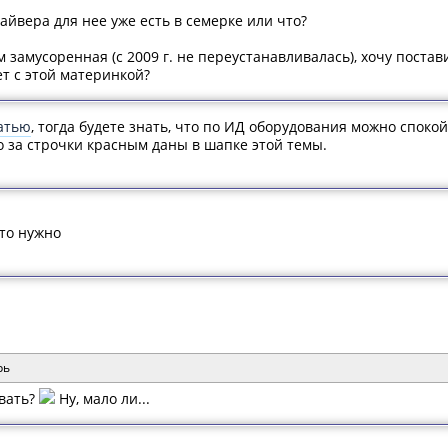
райвера для нее уже есть в семерке или что?
 замусоренная (с 2009 г. не переустанавливалась), хочу постав
т с этой материнкой?
татью
, тогда будете знать, что по ИД оборудования можно споко
о за строчки красным даны в шапке этой темы.
что нужно
рь
овать?
Ну, мало ли...