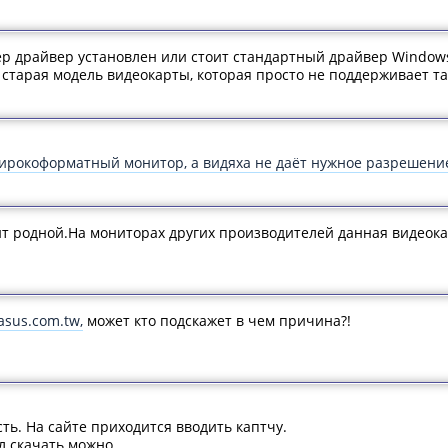
тер драйвер установлен или стоит стандартный драйвер Windows
т старая модель видеокарты, которая просто не поддерживает т
рокоформатный монитор, а видяха не даёт нужное разрешени
т родной.На мониторах других производителей данная видеока
.asus.com.tw,
может кто подскажет в чем причина?!
ть. На сайте приходится вводить каптчу.
л скачать можно.