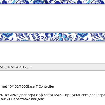
SYS_14E51043&REV_B0
ernet 10/100/1000Base-T Controller
емыслимые драйвера c оф сайта ASUS - при установке драйвера 
 висит на заставке виндовс