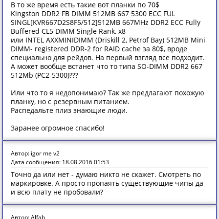
В то же время есть такие вот планки по 70$
Kingston DDR2 FB DIMM 512MB 667 5300 ECC FUL
SINGL[KVR667D2S8F5/512]512MB 667MHz DDR2 ECC Fully
Buffered CL5 DIMM Single Rank, x8
или INTEL AXXMINIDIMM (Driskill 2, Petrof Bay) 512MB Mini
DIMM- registered DDR-2 for RAID cache за 80$, вроде
специально для рейдов. На первый взгляд все подходит.
А может вообще встанет что то типа SO-DIMM DDR2 667
512Mb (PC2-5300)???
Или что то я недопонимаю? Так же предлагают похожую
планку, но с резервным питанием.
Распедальте плиз знающие люди.
Заранее огромное спасибо!
Автор: igor me v2
Дата сообщения: 18.08.2016 01:53
Точно да или нет - думаю никто не скажет. Смотреть по
маркировке. А просто пропаять существующие чипы да
и всю плату не пробовали?
Автор: Alfab