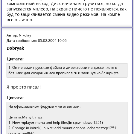
композитный выход. Диск начинает грузиться, но когда
запускается мплеер, на экране ничего не появляется, как
буд-то зацикливается смена видео режимов. На компе
все отлично.
Автор: Nikolay
Дата сообщения: 05.02.2004 10:05
Dobryak
Цитата:
1. Он не видит русские файлы и директории на диске , хотя в
батнике для создания исо прописал ru и закинул koi8r шрифт.
Я про это писал!
Цитата:
На официальном форуме мне ответили:
Цитата:Many things:
1. New mplayer menu and help files(in cp:windows-1251)
2. Change in initrd ( linuxrc: add mount options iocharset=cp1251
codepage=866)