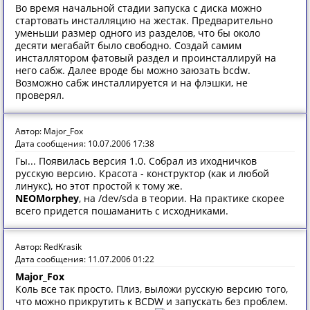
Во время начальной стадии запуска с диска можно
стартовать инсталляцию на жестак. Предварительно
уменьши размер одного из разделов, что бы около
десяти мегабайт было свободно. Создай самим
инсталлятором фатовый раздел и проинсталлируй на
него сабж. Далее вроде бы можно заюзать bcdw.
Возможно сабж инсталлируется и на флэшки, не
проверял.
Автор: Major_Fox
Дата сообщения: 10.07.2006 17:38
Гы... Появилась версия 1.0. Собрал из иходничков
русскую версию. Красота - конструктор (как и любой
линукс), но этот простой к тому же.
NEOMorphey
, на /dev/sda в теории. На практике скорее
всего придется пошаманить с исходниками.
Автор: RedKrasik
Дата сообщения: 11.07.2006 01:22
Major_Fox
Коль все так просто. Плиз, выложи русскую версию того,
что можно прикрутить к BCDW и запускать без проблем.