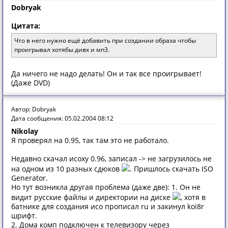
Dobryak
Цитата:
Что в него нужно ещё добавить при создании образа чтобы
проигрывал хотябы дивх и мп3.
Да ничего не надо делать! Он и так все проигрывает!
(Даже DVD)
Автор: Dobryak
Дата сообщения: 05.02.2004 08:12
Nikolay
Я проверял на 0.95, так там это не работало.
Недавно скачал исоху 0.96, записал -> не загрузилось не
на одном из 10 разных сдюков
. Пришлось скачать ISO
Generator.
Но тут возникла другая проблема (даже две): 1. Он не
видит русские файлы и директории на диске
, хотя в
батнике для создания исо прописал ru и закинул koi8r
шрифт.
2. Дома комп подключен к телевизору через