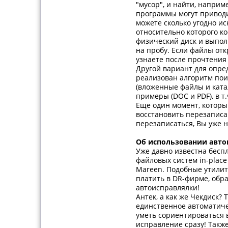
"мусор", и найти, наприм
программы могут приводи
можете сколько угодно ис
относительно которого к
физический диск и выпол
на пробу. Если файлы отк
узнаете после прочтения
Другой вариант для опред
реализован алгоритм пои
(вложенные файлы и ката
примеры (DOC и PDF), в т
Еще один момент, который
восстановить перезаписан
перезаписаться, Вы уже н
Об использовании авто
Уже давно известна беспл
файловых систем in-place (
Mareen. Подобные утилит
платить в DR-фирме, обра
автоисправлялки!
Антек, а как же Чекдиск? 
единственное автоматиче
уметь сориентироваться 
исправление сразу! Также 