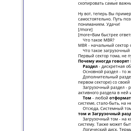
скопировать самые важны
Ну вот, теперь Вы пример
самостоятельно. Путь поз
пониманием. Удачи!
[/more]
[more=Вам быстрее ответя
Что такое MBR?
MBR - начальный сектор 
Что такое загрузочный 
Первый сектор тома, не п
Почему иногда говорят 
Раздел
- дискретная об
Основной раздел - то же
Дополнительный раздел, 
первом секторе) со своей
Загрузочный раздел - ра
активного раздела в ней 
Том
- любой
отформат
системе, стало-быть, на 
Отсюда, Системный том -
том и Загрузочный разд
Загрузочный том - на ко
систему. Также может быт
Логический диск. Термин