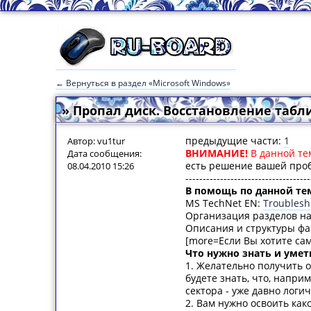
← Вернуться в раздел «Microsoft Windows»
» Пропал диск. Восстановление табли
предыдущие части:
1
Автор: vu1tur
ВНИМАНИЕ!
В данной те
Дата сообщения:
есть решение вашей про
08.04.2010 15:26
------------------------------------
В помощь по данной те
MS TechNet EN:
Troublesh
Организация разделов на
Описания и структуры фа
[more=Если Вы хотите сам
Что нужно знать и умет
1. Желательно получить о
будете знать, что, напри
сектора - уже давно логи
2. Вам нужно освоить как