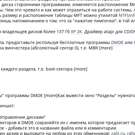
 диска сторонними программами, изменяется расположение $MFT
. Чем это чревато и как может отразиться на работе системы,
ть размер и расположение таблицы MFT можно утилитой
NTFSInf
лишь напоминанием о том, что за "нажатие пимпочки", в той и
 владельцев дисков более 137 Гб
XP
2K
. Драйвер atapi для CD/D
ала, предоставьте (используя бесплатные программы
DMDE
или
 винчестера (абсолютный сектор 0), т.е. MBR [more]
ждого раздела, т.е. boot-сектора [more]
" программы DMDE [more]Как вывести окно "Разделы" нужного
риншот:
"Управление дисками"
кторов в DMDE сохраняйте их с именем, которое предлагает про
гое - добавьте это в название файла или в комментарии.
дин архив и выложите на любом из этих обменников:
zalil.ru
,
rgh