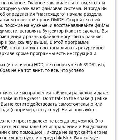
 не главное. Главное заключается в том, что эти
оторую указывает файловая система. И тогда Вы
соб определения "настоящего" начала раздела,
ванием полезной проги DMDE. Откройте в ней
лы, похожие на нужные, и восстанавливайте файлы
мости, вставлять бутсектор (как это сделать, Вы
 смещения у разных файлов могут быть разные.
II (см. ссылку выше). В этой программе
DE, но она может восстанавливать рекурсивно
 архиве кроме программы есть инструкция и
 (и не очень) HDD, не говоря уже об SSD/Flash,
з не на тот винт, то все, что успело
оматические исправления таблицы разделов и даже
ke in the grass". Don't talk to the snake (C) Mike
Вы не хотите действовать самостоятельно или
юди (например, в эту тему). Не используйте
ез него просто далеко не всегда возможно). Это
стить его вначале без исправлений и Вы должны
ий с его помощью! Никогда не запускайте его на
 не существует, и перед chkdsk /f Вам следует