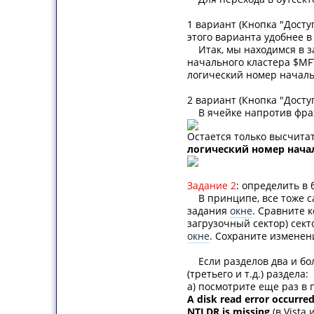
1 вариант (Кнопка "Досту
этого варианта удобнее 
Итак, мы находимся в за
начального кластера $MF
логический номер началь
2 вариант (Кнопка "Досту
В ячейке напротив фразы
Остается только высчитат
логический номер нача
Задание 2
: определить в 
В принципе, все тоже са
задания
окне
. Сравните к
загрузочный сектор) сект
окне
. Сохраните изменен
Если разделов два и боле
(третьего и т.д.) раздела:
а) посмотрите еще раз в 
A disk read error occurre
NTLDR is missing
(в Vista