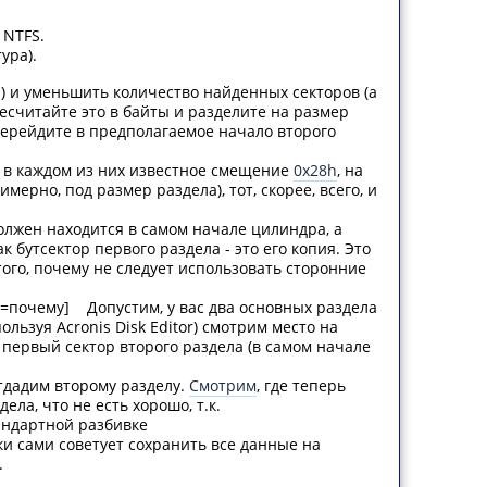
 NTFS.
ура).
а) и уменьшить количество найденных секторов (а
есчитайте это в байты и разделите на размер
 перейдите в предполагаемое начало второго
е в каждом из них известное смещение
0x28h
, на
ерно, под размер раздела), тот, скорее, всего, и
должен находится в самом начале цилиндра, а
бутсектор первого раздела - это его копия. Это
того, почему не следует использовать сторонние
e=почему] Допустим, у вас два основных раздела
пользуя Acronis Disk Editor) смотрим место на
 первый сектор второго раздела (в самом начале
тдадим второму разделу.
Смотрим
, где теперь
ла, что не есть хорошо, т.к.
тандартной разбивке
и сами советует сохранить все данные на
.