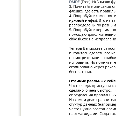
DMDE
(Free), HxD (мало ф
3. Почитайте описания с
флешке, где есть правиль
4. Попробуйте самостояте
нужной инфы
). Это не 
распределены по разным б
5. Попробуйте переименов
помощью дополнительног
chkdsk.exe на исправлени
Теперь Вы можете самост
пытайтесь сделать все и
посмотрите какие ошибки 
исправить. Но помните: н
скопировано через рекав
бесплатная).
Отличие реальных кейсо
Часто люди, приступая к 
сделано, очень быстро...
определения правильных 
На самом деле сравнител
стуктур данных (наприме
часто нужно восстанавли
партмагоидами. Сюда такж