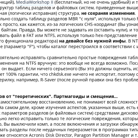
ункций),
MediaWorkshop II
(бесплатный, но не очень удобный) и т
труктур таблиц разделов и файловых систем, приведенные выш
ная (логически исправная) структура,
не сохраняя изменения
.
льно создать таблицу разделов MBR "с нуля", используя только 
так просто, как кажется, из-за логических CHS-координат (Вы узн
айтам. Правда, Вы можете не задавать их (оставить нули), и т
ать файл в FAT или NTFS, используя только hex-представление 
о функционала редактора)
на девайсе без нужной инфы
. В N
е (параметр "F"), чтобы каталог перестроился в соответствии 
оятельно исправлять сравнительно простые повреждения табл
зменения на NTFS вручную: это вообще не всегда возможно. Пос
он выдает. Если ничего серьезного (Вы это должны оценить, ис
ет 100% гарантии, что chkdsk.exe ничего не испортит, поэтом
ерилку, например, R-Saver (после ручной правки она без пробл
в от "теоретических". Партмагоиды и смещения...
самостоятельному восстановлению, не понимают всей сложности
 На самом деле, кроме изучения аспектов, указанных выше, есть
параметров разделов (и файловых систем) средствами дисково
ьно легко исправить только те логические повреждения, кото
р, Вы выключили комп, а после вклюючения и загрузки обнаруж
вать разделы после неудачных переразметок в программах типа 
е относятся Acronis Disk Director, Paragon Partition Manager и