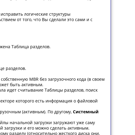
е исправить логические структуры
ствием от того, что Вы сделали это сами и с
ожена Таблица разделов.
це разделов.
собственную MBR без загрузочного кода (в своем
может быть активным.
ала идет считывание Таблицы разделов, поиск
м секторе которого есть информация о файловой
рузочным (активным). По другому,
Системный
айлы начальной загрузки загружают уже саму
й загрузки и его можно сделать активным.
му разделу (относительно жесткого диска они,