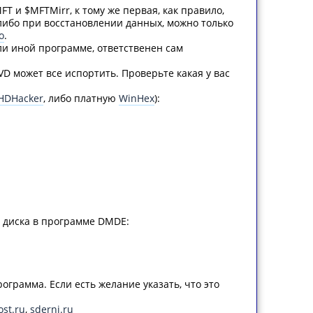
 и $MFTMirr, к тому же первая, как правило,
 либо при восстановлении данных, можно только
o
.
ли иной программе, ответственен сам
VD может все испортить. Проверьте какая у вас
HDHacker
, либо платную
WinHex
):
 диска в программе DMDE:
грамма. Если есть желание указать, что это
ost.ru
,
sderni.ru