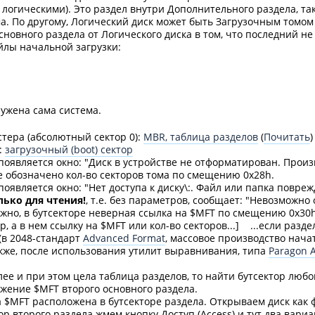
 логическими). Это раздел внутри Дополнительного раздела, та
а. По другому, Логический диск может быть Загрузочным томом 
сновного раздела от Логического диска в том, что последний не 
йлы начальной загрузки:
ружена сама система.
тера (абсолютный сектор 0):
MBR, таблица разделов
(
Почитать
)
:
загрузочный (boot) сектор
 появляется окно: "Диск в устройстве не отформатирован. Прои
е обозначено кол-во секторов тома по смещению 0x28h.
 появляется окно: "Heт дocтyпa к диску\:. Фaйл или пaпкa пoвp
лько для чтения!
, т.е. без параметров, сообщает: "Невозможно
жно, в бутсекторе неверная ссылка на $MFT по смещению 0x30
р, а в нем ссылку на $MFT или кол-во секторов...] ...если раз
 (в 2048-стандарт
Advanced Format
, массовое производство начат
акже, после использования утилит выравнивания, типа
Paragon A
е и при этом цела таблица разделов, то найти бутсектор любо
ожение $MFT второго основного раздела.
 $MFT расположена в бутсекторе раздела. Открываем диск как
 второго раздела жмем кнопку Доступ (Access) и тут два вариа