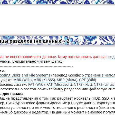
цы разделов (не данных) - 2
ме не восстанавливают данные. Кому восстановить данные
сюд
блемы. Внимательно читаем шапку.
---------------------------------------------------------
ме:
ooting Disks and File Systems
(перевод Google:
Устранение непол
 диске:
MBR (Wiki)
,
MBR (KLASS)
,
MBR (Akina)
,
GPT (Wiki)
йловых систем:
FAT (Wiki)
,
FAT (Microsoft)
,
NTFS (ixbt)
,
NTFS (Linux 
остоятельно восстановить таблицу разделов или файловую систем
ь для начала
бщие представления о том, как работает носитель (HDD, SSD, Fl
мер, низкоуровневое форматирование (LLF) уже давно недоступн
ческая условность и не имеют отношения к реальности (как и зн
ой-либо дисковый редактор. На данный момент наиболее популя