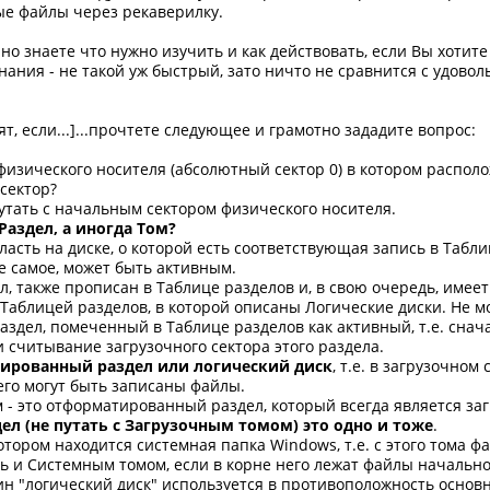
е файлы через рекаверилку.
но знаете что нужно изучить и как действовать, если Вы хотит
нания - не такой уж быстрый, зато ничто не сравнится с удоволь
т, если...]...прочтете следующее и грамотно зададите вопрос:
физического носителя (абсолютный сектор 0) в котором распол
сектор?
утать с начальным сектором физического носителя.
Раздел, а иногда Том?
ласть на диске, о которой есть соответствующая запись в Табли
 самое, может быть активным.
также прописан в Таблице разделов и, в свою очередь, имеет 
 Таблицей разделов, в которой описаны Логические диски. Не 
здел, помеченный в Таблице разделов как активный, т.е. снач
и считывание загрузочного сектора этого раздела.
ированный раздел или логический диск
, т.е. в загрузочно
него могут быть записаны файлы.
 это отформатированный раздел, который всегда является заг
ел (не путать с Загрузочным томом) это одно и тоже
.
тором находится системная папка Windows, т.е. с этого тома ф
ь и Системным томом, если в корне него лежат файлы начально
 "логический диск" используется в противоположность основно