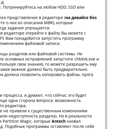
.д.
е. Потренируйтесь на любом HDD, SSD или
hex-представление в редакторе (
на девайсе без
аете о них из описания MBR), которые
огда задание упрощается.
в редакторе (перейти к файлу Вы можете с
TFS Вам понадобится запустить программу
с изменением файловой записи.
ицы разделов или файловой системы. Не
ле основных исправлений запустите chkdsk.exe и
пользуя свои знания), то можете разрешить ему
у самое важное должно быть предварительно
ем должна позволить копировать файлы, прога
 процесса, и думают, что сейчас это будет
 еще одна сторона вопроса: возможность
го редактора.
рые не привели к существенным изменениям
или недоступность раздела). Но в реальности
Partition Magic, которые
Antech
назвал
 т.д. Подобные программы оставляют после себя