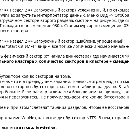
п" => Раздел 2 => Загрузочный сектор), усложненный, но откры
в WinHex запустить Интерпретатор данных. Меню Вид => Отобр
грузочном секторе второго раздела, смотрим на
рисунок
, где 
T находится по смещение 030h. Ставим курсор по смещению 03
ного кластера.
п" => Раздел 2 => Загрузочный сектор (Шаблон)), упрощенный:
 "Start C# $MFT" видим все тот же логический номер начально
ь физический сектор (от начала винчестера), где начинается $
льного кластера
Х
количество секторов в кластере
+
смещен
бутсекторе кол-во секторов на томе.
мое, что и в предыдущем задании, только смотреть надо по 
ол-во секторов в бутсекторе с кол-вом в таблице разделов. В т
ор больше. Если размер отличается больше чем на единицу, со
ия и перегрузитесь. Не получилось-верните копию бутсектора 
е и при этом "слетела" таблица разделов. Чтобы ее восстанов
программе WinHex, как выглядит бутсектор NTFS. В нем, с правой
d
 и выше
BOOTMGR is missing
)