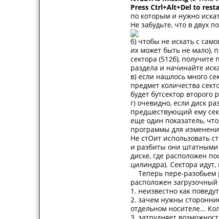
Press Ctrl+Alt+Del to resta
по которым и нужно искат
Не забудьте, что в двух 
б) чтобы не искать с сам
их может быть не мало), 
сектора (512б), получите
раздела и начинайте иска
в) если нашлось много с
предмет количества сектор
будет бутсектор второго 
г) очевидно, если диск р
предшествующий ему секто
еще один показатель, что
программы для изменения 
Не стОит использовать с
и разбиты они штатными ср
диске, где расположен по
цилиндра). Сектора идут,
Теперь пере-разобьем ра
расположен загрузочный с
1. неизвестно как поведу
2. зачем нужны сторонни
отдельном носителе... Ко
3. затрудняет возможнос