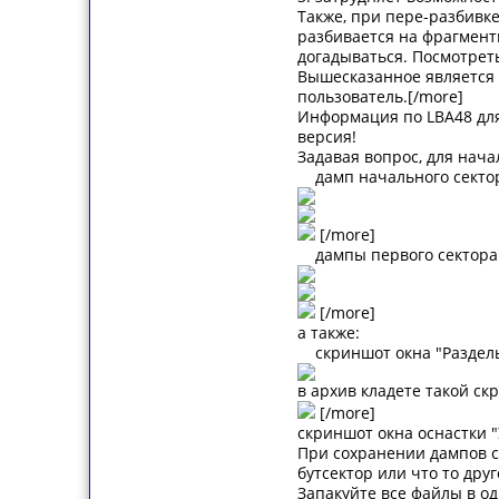
Также, при пере-разбивке
разбивается на фрагменты
догадываться. Посмотре
Вышесказанное является 
пользователь.[/more]
Информация по LBA48 для
версия!
Задавая вопрос, для нач
дамп начального сектора
[/more]
дампы первого сектора ка
[/more]
а также:
скриншот окна "Разделы
в архив кладете такой ск
[/more]
скриншот окна оснастки 
При сохранении дампов се
бутсектор или что то дру
Запакуйте все файлы в о