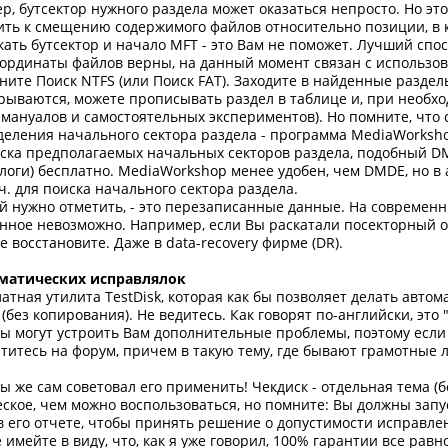
ер, бутсектор нужного раздела может оказаться непросто. Но это
ть к смещению содержимого файлов относительно позиции, в к
кать бутсектор и начало MFT - это Вам не поможет. Лучший спо
оординаты файлов верны, на данный момент связан с использо
ните Поиск NTFS (или Поиск FAT). Заходите в найденные разде
рываются, можете прописывать раздел в таблице и, при необходи
 мануалов и самостоятельных экспериментов). Но помните, что
еления начального сектора раздела - программа MediaWorkshop 
ска предполагаемых начальных секторов раздела, подобный DM
логи) бесплатно. MediaWorkshop менее удобен, чем DMDE, но в
.ч. для поиска начального сектора раздела.
 нужно отметить, - это перезаписанные данные. На современных
ное невозможно. Например, если Вы раскатали посекторный обра
е восстановите. Даже в data-recovery фирме (DR).
матических исправлялок
атная утилита TestDisk, которая как бы позволяет делать авт
без копирования). Не ведитесь. Как говорят по-английски, это "sna
ы могут устроить Вам дополнительные проблемы, поэтому если 
титесь на форум, причем в такую тему, где бывают грамотные л
Ты же сам советовал его применить! Чекдиск - отдельная тема (б
ское, чем можно воспользоваться, но помните: Вы должны запу
в его отчете, чтобы принять решение о допустимости исправлен
имейте в виду, что, как я уже говорил, 100% гарантии все равно