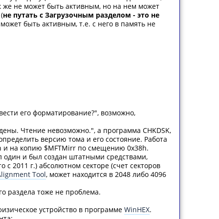
к же не может быть активным, но на нем может
(
не путать с Загрузочным разделом - это не
может быть активным, т.е. с него в память не
звести его форматирование?", возможно,
eждeны. Чтeниe нeвoзмoжнo.", а программа CHKDSK,
 определить версию тома и его состояние. Работа
h и на копию $MFTMirr по смещению 0x38h.
дел один и был создан штатными средствами,
о с 2011 г.) абсолютном секторе (счет секторов
lignment Tool
, может находится в 2048 либо 4096
го раздела тоже не проблема.
 физическое устройство в программе
WinHEX
.
нта: