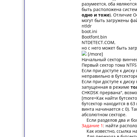
разумеется, оба являются
быть расположена систем
одно и тоже
). Отличие О
могут быть загружены фа
ntldr
boot.ini
Bootfont.bin
NTDETECT.COM,
но с него может быть заг
[/more]
Начальный сектор винчес
Первый сектор тома NTFS
Если при доступе к диску
неправильно в бутсектор
Если при доступе к диску
запущенная в режиме
то
CHKDSK прервана", возмо
[more=Как найти бутсекто
бутсектор находится в 63
винта начинается с 0). Т
абсолютном секторе.
Если разделов два и боле
Задание 1
: найти распол
Как известно, ссылка на
Для перехода в бутсектор