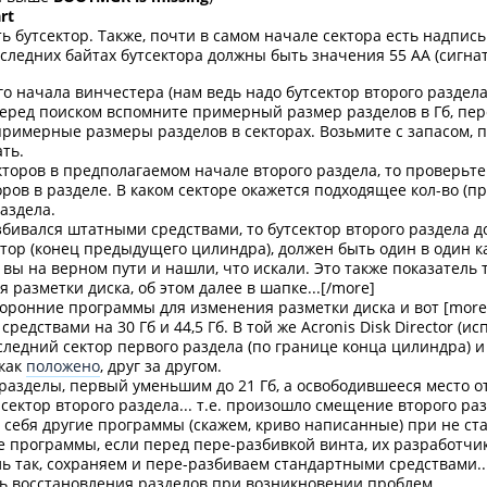
rt
ь бутсектор. Также, почти в самом начале сектора есть надпись
последних байтах бутсектора должны быть значения 55 AA (сигнат
ого начала винчестера (нам ведь надо бутсектор второго раздел
перед поиском вспомните примерный размер разделов в Гб, пер
 примерные размеры разделов в секторах. Возьмите с запасом,
ть.
екторов в предполагаемом начале второго раздела, то проверьт
ов в разделе. В каком секторе окажется подходящее кол-во (прим
раздела.
азбивался штатными средствами, то бутсектор второго раздела 
р (конец предыдущего цилиндра), должен быть один в один как 
 вы на верном пути и нашли, что искали. Это также показатель 
разметки диска, об этом далее в шапке...[/more]
торонние программы для изменения разметки диска и вот [mor
едствами на 30 Гб и 44,5 Гб. В той же Acronis Disk Director (ис
следний сектор первого раздела (по границе конца цилиндра) и
 как
положено
, друг за другом.
зделы, первый уменьшим до 21 Гб, а освободившееся место о
ектор второго раздела... т.е. произошло смещение второго разде
т себя другие программы (скажем, криво написанные) при не с
е программы, если перед пере-разбивкой винта, их разработчик
ль так, сохраняем и пере-разбиваем стандартными средствами..
ть восстановления разделов при возникновении проблем