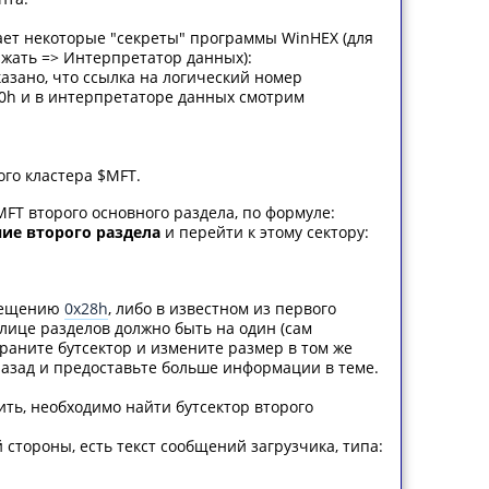
вает некоторые "секреты" программы WinHEX (для
ажать => Интерпретатор данных):
сказано, что ссылка на логический номер
0h и в интерпретаторе данных смотрим
го кластера $MFT.
MFT второго основного раздела, по формуле:
ие второго раздела
и перейти к этому сектору:
смещению
0x28h
, либо в известном из первого
аблице разделов должно быть на один (сам
храните бутсектор и измените размер в том же
назад и предоставьте больше информации в теме.
ить, необходимо найти бутсектор второго
 стороны, есть текст сообщений загрузчика, типа: