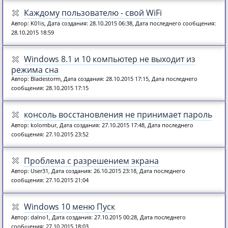
Каждому пользователю - свой WiFi
Автор: K01is, Дата создания: 28.10.2015 06:38, Дата последнего сообщения:
28.10.2015 18:59
Windows 8.1 и 10 компьютер не выходит из
режима сна
Автор: Bladestorm, Дата создания: 28.10.2015 17:15, Дата последнего
сообщения: 28.10.2015 17:15
консоль восстановления не принимает пароль
Автор: kolombur, Дата создания: 27.10.2015 17:48, Дата последнего
сообщения: 27.10.2015 23:52
Проблема с разрешением экрана
Автор: User31, Дата создания: 26.10.2015 23:18, Дата последнего
сообщения: 27.10.2015 21:04
Windows 10 меню Пуск
Автор: dalno1, Дата создания: 27.10.2015 00:28, Дата последнего
сообщения: 27.10.2015 18:03