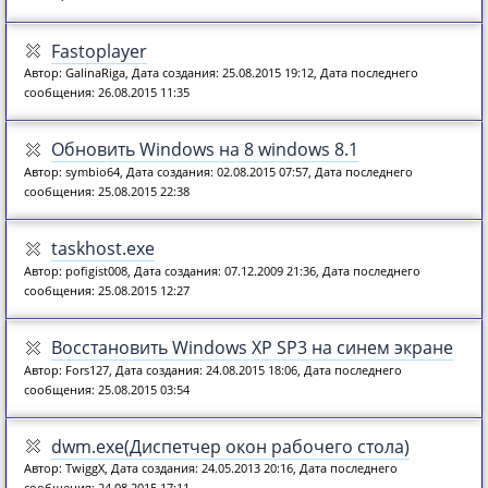
Fastoplayer
Автор: GalinaRiga, Дата создания: 25.08.2015 19:12, Дата последнего
сообщения: 26.08.2015 11:35
Обновить Windows на 8 windows 8.1
Автор: symbio64, Дата создания: 02.08.2015 07:57, Дата последнего
сообщения: 25.08.2015 22:38
taskhost.exe
Автор: pofigist008, Дата создания: 07.12.2009 21:36, Дата последнего
сообщения: 25.08.2015 12:27
Восстановить Windows XP SP3 на синем экране
Автор: Fors127, Дата создания: 24.08.2015 18:06, Дата последнего
сообщения: 25.08.2015 03:54
dwm.exe(Диспетчер окон рабочего стола)
Автор: TwiggX, Дата создания: 24.05.2013 20:16, Дата последнего
сообщения: 24.08.2015 17:11