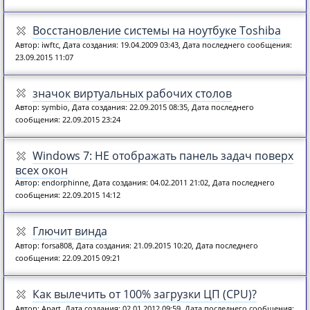
Восстановление системы на ноутбуке Toshiba
Автор: iwftc, Дата создания: 19.04.2009 03:43, Дата последнего сообщения:
23.09.2015 11:07
значок виртуальных рабочих столов
Автор: symbio, Дата создания: 22.09.2015 08:35, Дата последнего
сообщения: 22.09.2015 23:24
Windows 7: НЕ отображать панель задач поверх
всех окон
Автор: endorphinne, Дата создания: 04.02.2011 21:02, Дата последнего
сообщения: 22.09.2015 14:12
Глючит винда
Автор: forsa808, Дата создания: 21.09.2015 10:20, Дата последнего
сообщения: 22.09.2015 09:21
Как вылечить от 100% загрузки ЦП (CPU)?
Автор: Apart, Дата создания: 02.01.2012 09:59, Дата последнего сообщения: