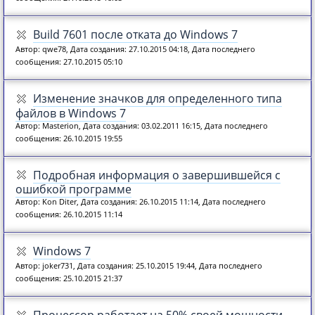
Build 7601 после отката до Windows 7
Автор: qwe78, Дата создания: 27.10.2015 04:18, Дата последнего
сообщения: 27.10.2015 05:10
Изменение значков для определенного типа
файлов в Windows 7
Автор: Masterion, Дата создания: 03.02.2011 16:15, Дата последнего
сообщения: 26.10.2015 19:55
Подробная информация о завершившейся с
ошибкой программе
Автор: Kon Diter, Дата создания: 26.10.2015 11:14, Дата последнего
сообщения: 26.10.2015 11:14
Windows 7
Автор: joker731, Дата создания: 25.10.2015 19:44, Дата последнего
сообщения: 25.10.2015 21:37