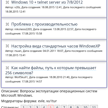
Windows 10 + telnet server из 7/8/2012
Автор: v20z, Дата создания: 18.08.2015 12:41, Дата последнего сообщения:
18.08.2015 12:41
Проблема с производительностью
Автор: nikolasss2203, Дата создания: 13.08.2015 22:57, Дата последнего
сообщения: 17.08.2015 15:58
Настройка вида стандартных часов WindowsXP
Автор: rsuan, Дата создания: 04.01.2011 18:07, Дата последнего сообщения:
17.08.2015 15:41
Как найти файлы, путь к которым превышает
256 символов?
Автор: WolfSkull1, Дата создания: 18.08.2010 21:40, Дата последнего
сообщения: 17.08.2015 14:57
Описание: Вопросы эксплуатации операционных систем
Microsoft Windows.
Модераторы форума: evle, vu1tur
Страницы:
1
2
3
4
5
6
7
8
9
10
11