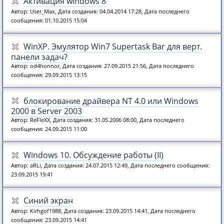
Активация windows 8
Автор: User_Max, Дата создания: 04.04.2014 17:28, Дата последнего
сообщения: 01.10.2015 15:04
WinXP. Эмулятор Win7 Supertask Bar для верт.
панели задач?
Автор: od4honnor, Дата создания: 27.09.2015 21:56, Дата последнего
сообщения: 29.09.2015 13:15
блокирование драйвера NT 4.0 или Windows
2000 в Server 2003
Автор: ReFleXX, Дата создания: 31.05.2006 08:00, Дата последнего
сообщения: 24.09.2015 11:00
Windows 10. Обсуждение работы (II)
Автор: aRLi, Дата создания: 24.07.2015 12:49, Дата последнего сообщения:
23.09.2015 19:41
Синий экран
Автор: Kirhgof1988, Дата создания: 23.09.2015 14:41, Дата последнего
сообщения: 23.09.2015 14:41