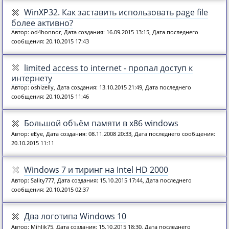
WinXP32. Как заставить использовать page file
более активно?
Автор: od4honnor, Дата создания: 16.09.2015 13:15, Дата последнего
сообщения: 20.10.2015 17:43
limited access to internet - пропал доступ к
интернету
Автор: oshizelly, Дата создания: 13.10.2015 21:49, Дата последнего
сообщения: 20.10.2015 11:46
Большой объём памяти в x86 windows
Автор: eEye, Дата создания: 08.11.2008 20:33, Дата последнего сообщения:
20.10.2015 11:11
Windows 7 и тиринг на Intel HD 2000
Автор: Sality777, Дата создания: 15.10.2015 17:44, Дата последнего
сообщения: 20.10.2015 02:37
Два логотипа Windows 10
Автор: Mihlik75, Дата создания: 15.10.2015 18:30, Дата последнего