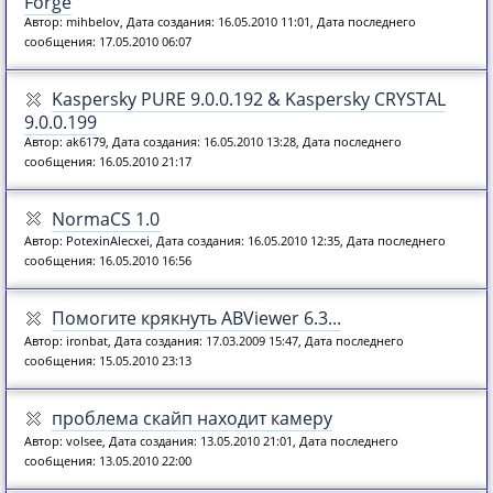
Forge
Автор: mihbelov, Дата создания: 16.05.2010 11:01, Дата последнего
сообщения: 17.05.2010 06:07
Kaspersky PURE 9.0.0.192 & Kaspersky CRYSTAL
9.0.0.199
Автор: ak6179, Дата создания: 16.05.2010 13:28, Дата последнего
сообщения: 16.05.2010 21:17
NormaCS 1.0
Автор: PotexinAlecxei, Дата создания: 16.05.2010 12:35, Дата последнего
сообщения: 16.05.2010 16:56
Помогите крякнуть ABViewer 6.3...
Автор: ironbat, Дата создания: 17.03.2009 15:47, Дата последнего
сообщения: 15.05.2010 23:13
проблема скайп находит камеру
Автор: volsee, Дата создания: 13.05.2010 21:01, Дата последнего
сообщения: 13.05.2010 22:00