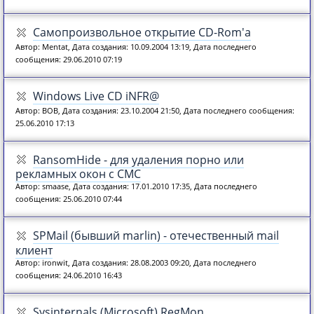
Самопроизвольное открытие CD-Rom'а
Автор: Mentat, Дата создания: 10.09.2004 13:19, Дата последнего
сообщения: 29.06.2010 07:19
Windows Live CD iNFR@
Автор: BOB, Дата создания: 23.10.2004 21:50, Дата последнего сообщения:
25.06.2010 17:13
RansomHide - для удаления порно или
рекламных окон с СМС
Автор: smaase, Дата создания: 17.01.2010 17:35, Дата последнего
сообщения: 25.06.2010 07:44
SPMail (бывший marlin) - отечественный mail
клиент
Автор: ironwit, Дата создания: 28.08.2003 09:20, Дата последнего
сообщения: 24.06.2010 16:43
Sysinternals (Microsoft) RegMon