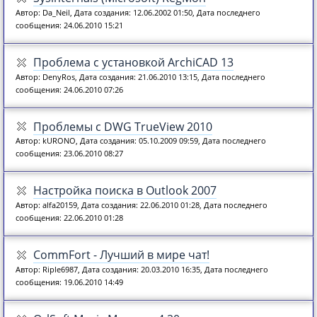
Автор: Da_Neil, Дата создания: 12.06.2002 01:50, Дата последнего
сообщения: 24.06.2010 15:21
Проблема с установкой ArchiCAD 13
Автор: DenyRos, Дата создания: 21.06.2010 13:15, Дата последнего
сообщения: 24.06.2010 07:26
Проблемы с DWG TrueView 2010
Автор: kURONO, Дата создания: 05.10.2009 09:59, Дата последнего
сообщения: 23.06.2010 08:27
Настройка поиска в Outlook 2007
Автор: alfa20159, Дата создания: 22.06.2010 01:28, Дата последнего
сообщения: 22.06.2010 01:28
CommFort - Лучший в мире чат!
Автор: Riple6987, Дата создания: 20.03.2010 16:35, Дата последнего
сообщения: 19.06.2010 14:49