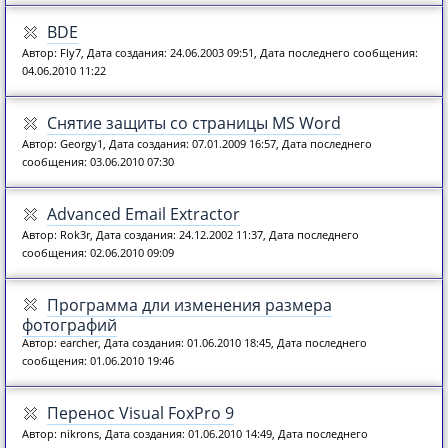
BDE
Автор: Fly7, Дата создания: 24.06.2003 09:51, Дата последнего сообщения:
04.06.2010 11:22
Снятие защиты со страницы MS Word
Автор: Georgy1, Дата создания: 07.01.2009 16:57, Дата последнего
сообщения: 03.06.2010 07:30
Advanced Email Extractor
Автор: Rok3r, Дата создания: 24.12.2002 11:37, Дата последнего
сообщения: 02.06.2010 09:09
Программа дли изменения размера
фотографий
Автор: earcher, Дата создания: 01.06.2010 18:45, Дата последнего
сообщения: 01.06.2010 19:46
Перенос Visual FoxPro 9
Автор: nikrons, Дата создания: 01.06.2010 14:49, Дата последнего