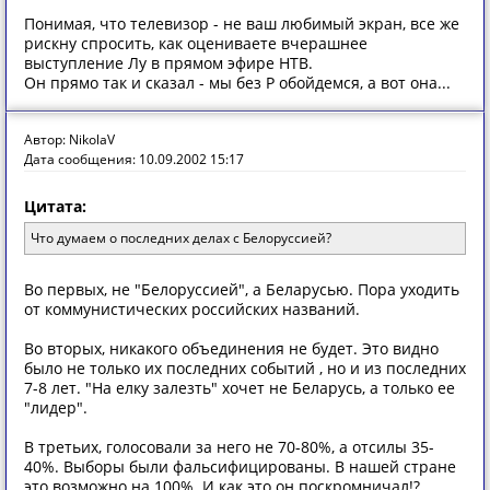
Понимая, что телевизор - не ваш любимый экран, все же
рискну спросить, как оцениваете вчерашнее
выступление Лу в прямом эфире НТВ.
Он прямо так и сказал - мы без Р обойдемся, а вот она...
Автор: NikolaV
Дата сообщения: 10.09.2002 15:17
Цитата:
Что думаем о последних делах с Белоруссией?
Во первых, не "Белоруссией", а Беларусью. Пора уходить
от коммунистических российских названий.
Во вторых, никакого объединения не будет. Это видно
было не только их последних событий , но и из последних
7-8 лет. "На елку залезть" хочет не Беларусь, а только ее
"лидер".
В третьих, голосовали за него не 70-80%, а отсилы 35-
40%. Выборы были фальсифицированы. В нашей стране
это возможно на 100%. И как это он поскромничал!?