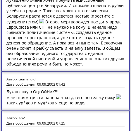
Лукашенко очень хочет получить эмиссионный
рублевый центр в Беларусии. И спокойно шлепать рубли
у себя на родине. Такое возможно, но только если
Беларусия растанется с девственностью (простите с
суверенитетом)
Второе мертворожденное дитя вроде
ЕвроСоюза или СНГ не неужно не кому. В начале надо
сближать политические системы, создавать единое
правовое пространство, а уже потом создать единое
денежное обращение. А пока воз и ныне там. Белорусия
очень хочет и рыбку съесть и на елку залезть. В общем
без образования единого государства с единой
политической системой и управлением не о каких других
объединениях речи и быть не может.
Автор: Gumanoid
Дата сообщения: 09.09.2002 01:42
Лукашенку в ОцтОйНиК!!!
меня прям трясти наченает когда его по телеку вижу
таких ур*дов и муд*ков я еще не видел.
Автор: An2
Дата сообщения: 09.09.2002 07:25