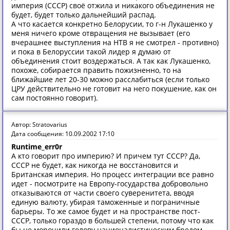
империя (СССР) своё отжила и никакого объединения не
будет, будет только дальнейший распад.
А что касается конкретно Белорусии, то г-н Лукашенко у
меня ничего кроме отвращения не вызывает (его
вчерашнее выступления на НТВ я не смотрел - противно)
и пока в Белоруссии такой лидер я думаю от
объединения стоит воздержаться. А так как Лукашенко,
похоже, собирается править пожизненно, то на
ближайшие лет 20-30 можно расслабиться (если только
ЦРУ действительно не готовит на него покушение, как он
сам постоянно говорит).
Автор: Stratovarius
Дата сообщения: 10.09.2002 17:10
Runtime_err0r
А кто говорит про империю? И причем тут СССР? Да,
СССР не будет, как никогда не восстановится и
Британская империя. Но процесс интеграции все равно
идет - посмотрите на Европу-государства добровольно
отказываются от части своего суверенитета, вводя
единую валюту, убирая таможенные и пограничные
барьеры. То же самое будет и на пространстве пост-
СССР, только гораздо в большей степени, потому что как
бы не морочили голову националистическим бредом