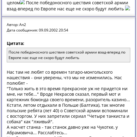
целом
После победоносного шествия советской армии
взад-вперед по Европе нас еще не скоро будут любить
Автор: An2
Дата сообщения: 09.09.2002 20:54
Цитата:
После победоносного шествия советской армии взад-вперед по
Европе нас еще не скоро будут любить
Нас там не любят со времен татаро-монгольского
нашествия - они уверены, что мы не изменились. Нас
полюбят -
"Только жить в это время прекрасное уж не придется ни
мне, ни тебе..." Вроде Некрасов сказал, первый мот и
картежник бомонда своего времени, разоритель казино...
Кстати, летом отдыхали в Польше (Балтика), так многие
польские ребята (лет 40) о Советской армии вспоминали
с восторгом. У них запретили сериал "Четыре танкиста и
собака" как "лживый".
А насчет станка - так станок давно уже на Чукотке, у
Абрамовича... Расслабтесь...