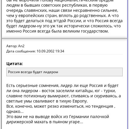
людям в бывших советских республиках, в первую
очередь славянских, наши связи несравненно сильнее,
чем у европейских стран, вплоть до родственных. А что
это будет делаться под эгтдой России, и что Россия всегда
будет лидером-ну это уж так исторически сложилось, что
именно Россия всегда была великим государством.
Автор: An2
Дата сообщения: 10.09.2002 19:34
Цитата:
Россия всегда будет лидером
Есть серьезные сомнения, лидер ли еще Россия и будет
ли она лидером - восток заселили китайцы, юг - турки,
славяне потихоньку вымирают, спиваясь и скуриваясь, а
светлые умы сваливают в тихую Европу.
Все, конечно, может резко измениться, но тенденция ,
однако...
Это вам не на выводе войск из Германии палочкой
дирижерской махать в пьяном угаре...