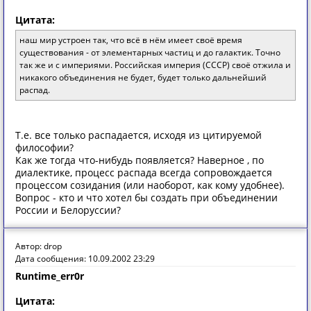
Цитата:
наш мир устроен так, что всё в нём имеет своё время
существования - от элементарных частиц и до галактик. Точно
так же и с империями. Российская империя (СССР) своё отжила и
никакого объединения не будет, будет только дальнейший
распад.
Т.е. все только распадается, исходя из цитируемой
философии?
Как же тогда что-нибудь появляется? Наверное , по
диалектике, процесс распада всегда сопровождается
процессом созидания (или наоборот, как кому удобнее).
Вопрос - кто и что хотел бы создать при объединении
России и Белоруссии?
Автор: drop
Дата сообщения: 10.09.2002 23:29
Runtime_err0r
Цитата: