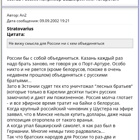
Автор: An2
Дата сообщения: 09.09.2002 19:21
Stratovarius
Цитата:
Не вижу смысла для России ни с кем объединяться
России бы с собой объединиться. Казань каждый раз
надо брать заново, не говоря уж о Порт-Артуре. Особо
никто и не рвется (кроме белорусов, похоже в очень
недавнем прошлом) объединяться с русскими
братьями...
Зато в Эстонии судят тех кто уничтожал "лесных братьев"
(которые только в Карелии десятки тысяч русских
замочили) и дают им пожизненное. Россия молча глотает
- и все эфирное время тратит на байки о белорусах.
Когда крупный российский чиновник у Шустера на эфире
заявил, что в Минске нельзя купить доллары, даже наша
оппозиция оторопела от такого вранья.
А когда упал башкирский самолет, я как раз был в
Германии. Многие немцы тихо радовались...
Так что братских народов для России то раз-два и