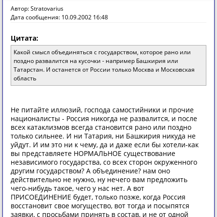
Автор: Stratovarius
Дата сообщения: 10.09.2002 16:48
Цитата:
Какой смысл объединяться с государством, которое рано или
поздно развалится на кусочки - например Башкирия или
Татарстан. И останется от России только Москва и Московская
область
Не питайте иллюзий, господа самостийники и прочие
националисты - Россия никогда не развалится, и после
всех катаклизмов всегда становится рано или поздно
только сильнее. И ни Татария, ни Башкирия никуда не
уйдут. И им это ни к чему, да и даже если бы хотели-как
вы представляете НОРМАЛЬНОЕ существование
независимого государства, со всех сторон окруженного
другим государством? А объединение? нам оно
действительно не нужно, ну нечего вам предложить
чего-нибудь такое, чего у нас нет. А вот
ПРИСОЕДИНЕНИЕ будет, только позже, когда Россия
восстановит свое могущество, вот тогда и посыпятся
заявки, с просьбами принять в состав, и не от одной