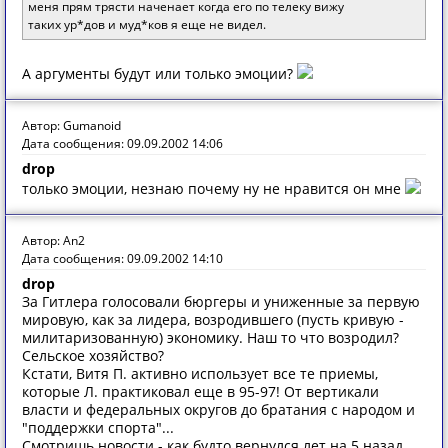
меня прям трясти наченает когда его по телеку вижу
таких ур*дов и муд*ков я еще не видел.
А аргументы будут или только эмоции?
Автор: Gumanoid
Дата сообщения: 09.09.2002 14:06
drop
только эмоции, незнаю почему ну не нравится он мне
Автор: An2
Дата сообщения: 09.09.2002 14:10
drop
За Гитлера голосовали бюргеры и униженные за первую
мировую, как за лидера, возродившего (пусть кривую -
милитаризованную) экономику. Наш то что возродил?
Сельское хозяйство?
Кстати, Витя П. активно использует все те приемы,
которые Л. практиковал еще в 95-97! От вертикали
власти и федеральных округов до братания с народом и
"поддержки спорта"...
Смотришь новости - как будто вернулся лет на 5 назад ...