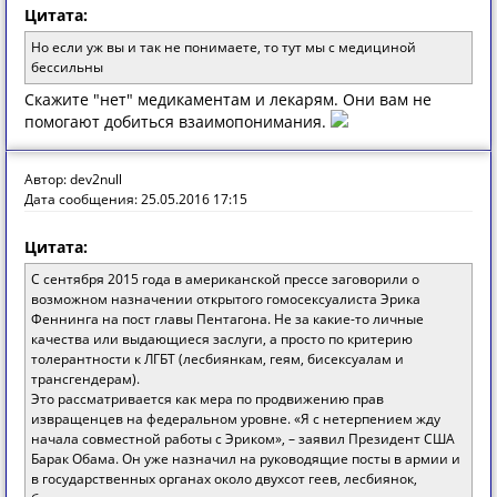
Цитата:
Но если уж вы и так не понимаете, то тут мы с медициной
бессильны
Скажите "нет" медикаментам и лекарям. Они вам не
помогают добиться взаимопонимания.
Автор: dev2null
Дата сообщения: 25.05.2016 17:15
Цитата:
С сентября 2015 года в американской прессе заговорили о
возможном назначении открытого гомосексуалиста Эрика
Феннинга на пост главы Пентагона. Не за какие-то личные
качества или выдающиеся заслуги, а просто по критерию
толерантности к ЛГБТ (лесбиянкам, геям, бисексуалам и
трансгендерам).
Это рассматривается как мера по продвижению прав
извращенцев на федеральном уровне. «Я с нетерпением жду
начала совместной работы с Эриком», – заявил Президент США
Барак Обама. Он уже назначил на руководящие посты в армии и
в государственных органах около двухсот геев, лесбиянок,