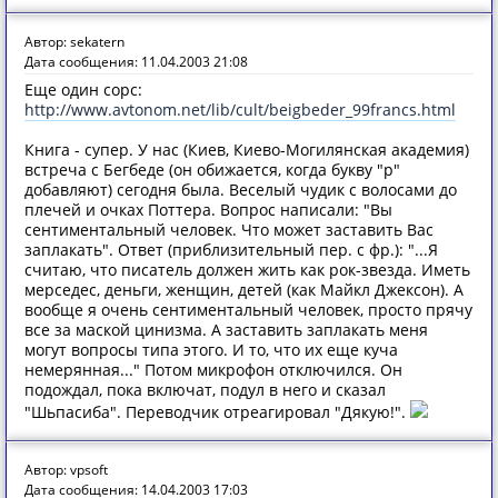
Автор: sekatern
Дата сообщения: 11.04.2003 21:08
Еще один сорс:
http://www.avtonom.net/lib/cult/beigbeder_99francs.html
Книга - супер. У нас (Киев, Киево-Могилянская академия)
встреча с Бегбеде (он обижается, когда букву "р"
добавляют) сегодня была. Веселый чудик с волосами до
плечей и очках Поттера. Вопрос написали: "Вы
сентиментальный человек. Что может заставить Вас
заплакать". Ответ (приблизительный пер. с фр.): "...Я
считаю, что писатель должен жить как рок-звезда. Иметь
мерседес, деньги, женщин, детей (как Майкл Джексон). А
вообще я очень сентиментальный человек, просто прячу
все за маской цинизма. А заставить заплакать меня
могут вопросы типа этого. И то, что их еще куча
немерянная..." Потом микрофон отключился. Он
подождал, пока включат, подул в него и сказал
"Шьпасиба". Переводчик отреагировал "Дякую!".
Автор: vpsoft
Дата сообщения: 14.04.2003 17:03