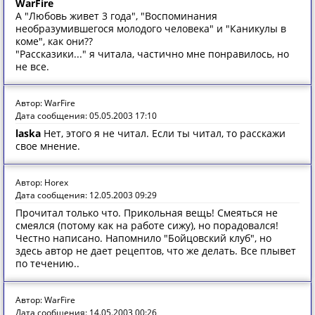
WarFire
А "Любовь живет 3 года", "Воспоминания
необразумившегося молодого человека" и "Каникулы в
коме", как они??
"Рассказики..." я читала, частично мне понравилось, но
не все.
Автор: WarFire
Дата сообщения: 05.05.2003 17:10
laska
Нет, этого я не читал. Если ты читал, то расскажи
свое мнение.
Автор: Horex
Дата сообщения: 12.05.2003 09:29
Прочитал только что. Прикольная вещь! Смеяться не
смеялся (потому как на работе сижу), но порадовался!
Честно написано. Напомнило "Бойцовский клуб", но
здесь автор не дает рецептов, что же делать. Все плывет
по течению..
Автор: WarFire
Дата сообщения: 14.05.2003 00:26