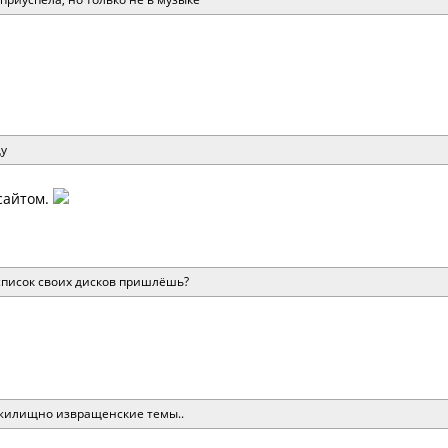
щу
сайтом.
 список своих дисков пришлёшь?
жилищно извращенские темы..