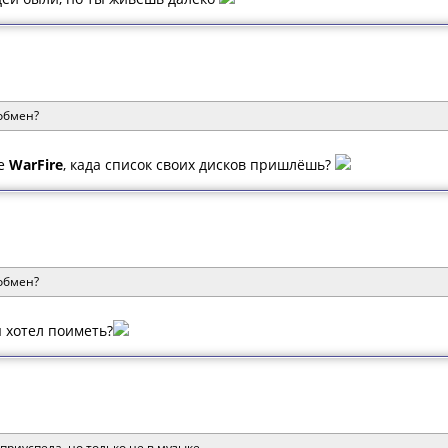
 обмен?
ле
WarFire
, када список своих дисков пришлёшь?
 обмен?
ы хотел поиметь?
приуспела, но только не в музыке