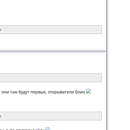
ю
а они там будут первые, открыватели блин
ю