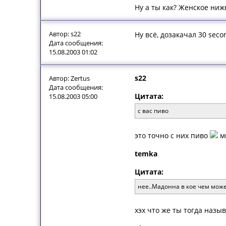
Ну а ты как? Женское ни
Автор: s22
Ну всё, дозакачал 30 seco
Дата сообщения:
15.08.2003 01:02
s22
Автор: Zertus
Дата сообщения:
Цитата:
15.08.2003 05:00
с вас пиво
это точно с них пиво
мн
temka
Цитата:
нее..Мадонна в кое чем може
хэх что же ты тогда назы