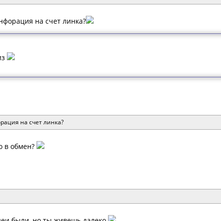
инфорация на счет линка?
из
рация на счет линка?
о в обмен?
идеи были, но ты живешь далеко