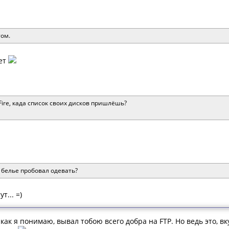
том.
нет
Fire, када список своих дисков пришлёшь?
 белье пробовал одевать?
т... =)
о, как я понимаю, вывал тобою всего добра на FTP. Но ведь это, 