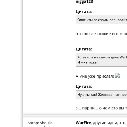
nigga123
Цитата:
Опять ты со своим порносай
что во все тяжкие его тя
Цитата:
Кстати , а на самом деле War
И мне тоже!!!
А мне уже прислал!
Цитата:
Ну а ты как? Женское нижнее
э... парни... о чем это вы ту
WarFire
, другие идеи, эт
Автор: Abdulla