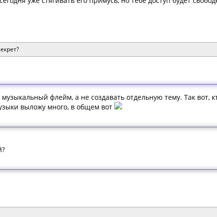
я сегодня уже стягивать его примусь, но тебе доступ будет свобо
секрет?
 музыкальный флейм, а не создавать отдельную тему. Так вот, к
музыки выложу много, в общем вот
й?