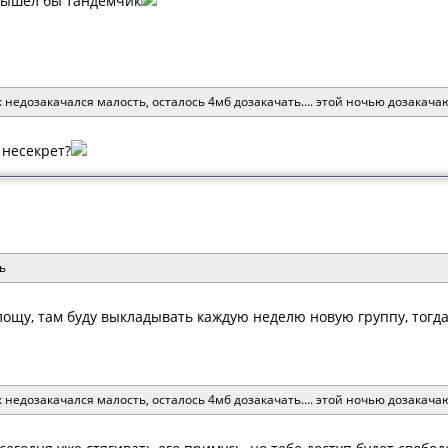
вышел бы тандемчик
недозакачался малость, осталось 4мб дозакачать.... этой ночью дозакача
 несекрет?
ь
лощу, там буду выкладывать каждую неделю новую группу, тогд
недозакачался малость, осталось 4мб дозакачать.... этой ночью дозакача