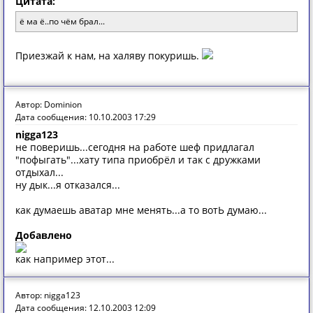
Цитата:
ё ма ё..по чём брал...
Приезжай к нам, на халяву покуришь.
Автор: Dominion
Дата сообщения: 10.10.2003 17:29
nigga123
не поверишь...сегодня на работе шеф придлагал
"пофыгать"...хату типа приобрёл и так с дружками
отдыхал...
ну дык...я отказался...
как думаешь аватар мне менять...а то вотЬ думаю...
Добавлено
как например этот...
Автор: nigga123
Дата сообщения: 12.10.2003 12:09