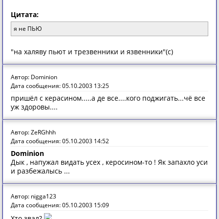
Цитата:
я не ПЬЮ
"на халяву пьют и трезвенники и язвенники"(c)
Автор: Dominion
Дата сообщения: 05.10.2003 13:25
пришёл с керасином.....а де все....кого поджигать...чё все
уж здоровы....
Автор: ZeRGhhh
Дата сообщения: 05.10.2003 14:52
Dominion
Дык , напужал видать усех , керосином-то ! Як запахло уси
и разбежалысь ...
Автор: nigga123
Дата сообщения: 05.10.2003 15:09
Хто звал?