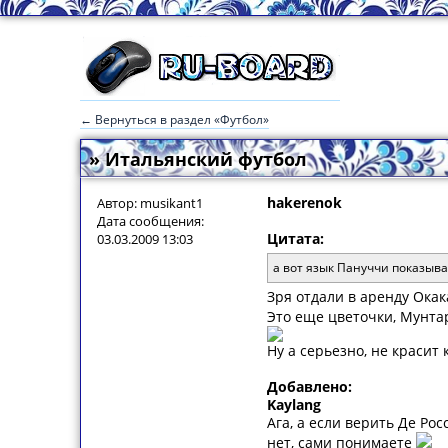
← Вернуться в раздел «Футбол»
» Итальянский футбол
hakerenok
Автор: musikant1
Дата сообщения:
Цитата:
03.03.2009 13:03
а вот язык Пануччи показыват
Зря отдали в аренду Окак
Это еще цветочки, Мунта
Ну а серьезно, не красит
Добавлено:
Kaylang
Ага, а если верить Де Ро
нет, сами понимаете