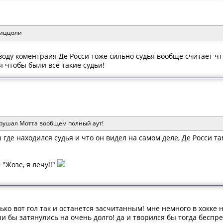
Риццоли
оводу коментраия Де Росси тоже сильно судья вообще считает 
 чтобы были все такие судьи!
арушал Мотта вообщем полный аут!
ы где находился судья и что он видел на самом деле, Де Росси 
"Жозе, я лечу!!"
ько вот гол так и останется засчитанным! мне немного в хокке
и бы затянулись на очень долго! да и творился бы тогда беспре