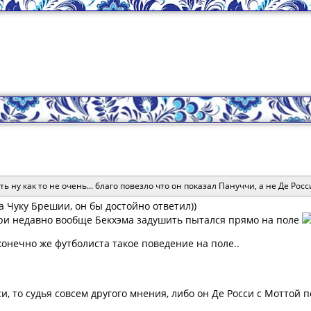
ь ну как то не очень... благо повезло что он показал Пануччи, а не Де Ро
а Чуку Брешии, он бы достойно ответил))
ри недавно вообще Бекхэма задушить пытался прямо на поле
 конечно же футболиста такое поведение на поле..
сси, то судья совсем другого мнения, либо он Де Росси с Мотто