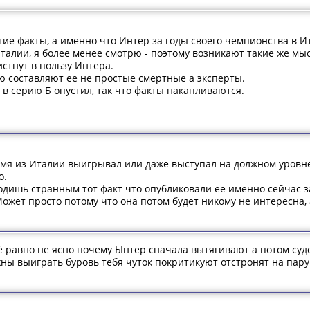
ие факты, а именно что Интер за годы своего чемпионства в Ит
талии, я более менее смотрю - поэтому возникают такие же мыс
стнут в пользу Интера.
ю составляют ее не простые смертные а эксперты.
 в серию Б опустил, так что факты накапливаются.
ремя из Италии выигрывал или даже выступал на должном уровн
о.
одишь странным тот факт что опубликовали ее именно сейчас за
жет просто потому что она потом будет никому не интересна, 
сё равно не ясно почему Ынтер сначала вытягивают а потом су
ны выиграть буровь тебя чуток покритикуют отстронят на пару