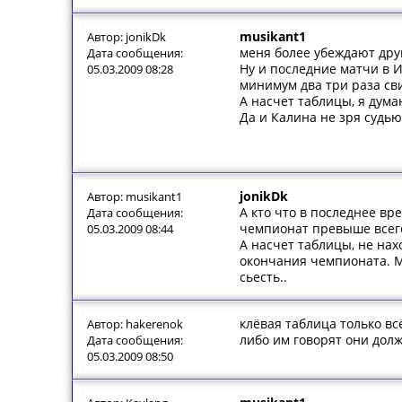
musikant1
Автор: jonikDk
меня более убеждают друг
Дата сообщения:
Ну и последние матчи в И
05.03.2009 08:28
минимум два три раза сви
А насчет таблицы, я дума
Да и Калина не зря судью
jonikDk
Автор: musikant1
А кто что в последнее в
Дата сообщения:
чемпионат превыше всег
05.03.2009 08:44
А насчет таблицы, не нах
окончания чемпионата. Мо
сьесть..
клёвая таблица только в
Автор: hakerenok
либо им говорят они долж
Дата сообщения:
05.03.2009 08:50