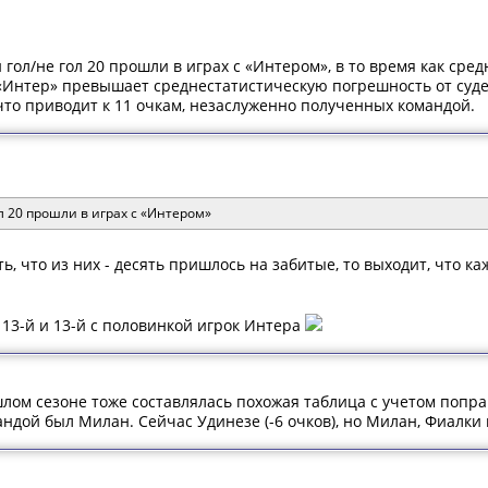
 гол/не гол 20 прошли в играх с «Интером», в то время как сре
 «Интер» превышает среднестатистическую погрешность от суде
что приводит к 11 очкам, незаслуженно полученных командой.
л 20 прошли в играх с «Интером»
ь, что из них - десять пришлось на забитые, то выходит, что 
, 13-й и 13-й с половинкой игрок Интера
шлом сезоне тоже составлялась похожая таблица с учетом попр
ндой был Милан. Сейчас Удинезе (-6 очков), но Милан, Фиалки 