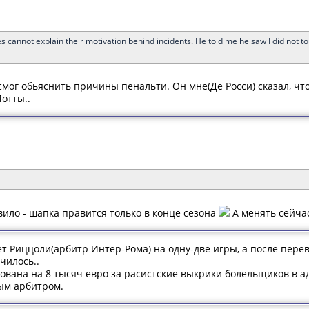
ees cannot explain their motivation behind incidents. He told me he saw I did not
смог обьяснить причины пенальти. Он мне(Де Росси) сказал, что 
отты..
вило - шапка правится только в конце сезона
А менять сейчас
т Риццоли(арбитр Интер-Рома) на одну-две игры, а после перево
училось..
ована на 8 тысяч евро за расистские выкрики болельщиков в а
ым арбитром.