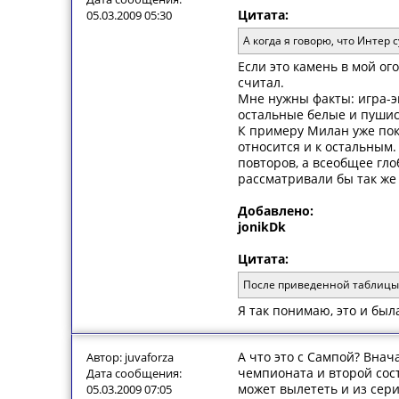
Цитата:
05.03.2009 05:30
А когда я говорю, что Интер
Если это камень в мой ог
считал.
Мне нужны факты: игра-эп
остальные белые и пушис
К примеру Милан уже пока
относится и к остальным.
повторов, а всеобщее гло
рассматривали бы так же
Добавлено:
jonikDk
Цитата:
После приведенной таблицы 
Я так понимаю, это и был
А что это с Сампой? Внач
Автор: juvaforza
чемпионата и второй сост
Дата сообщения:
может вылететь и из сери
05.03.2009 07:05