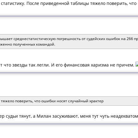
ю статистику. После приведенной таблицы тяжело поверить, чт
ышает среднестатистическую погрешность от судейских ошибок на 266 про
луженно полученных командой.
т что звезды так легли. И его финансовая харизма не причем.
тяжело поверить, что ошибки носят случайный храктер
тер судьи тянут, а Милан засуживают, меня тут чуть неадеквато