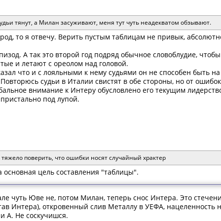
 судьи тянут, а Милан засуживают, меня тут чуть неадекватом обзывают.
ород, то я отвечу. Верить пустым таблицам не привык, абсолютн
изод. А так это второй год подряд обычное словоблудие, чтобы
тые и летают с ореолом над головой.
зал что и с лояльными к нему судьями он не способен быть на
 Повторюсь судьи в Италии свистят в обе стороны, но от ошибок
бальное внимание к Интеру обусловлено его текущим лидерством
 пристально под лупой.
тяжело поверить, что ошибки носят случайный храктер
а основная цель составления "таблицы".
але чуть Юве не, потом Милан, теперь снос Интера. Это стече
ав Интера), откровенный слив Металлу в УЕФА, нацеленность н
и А. Не соскучишся.