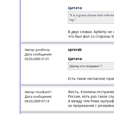
Цитата:
“It is a great shame that refer
hip.”
В двух словах: Арбитр не 
что был фол со стороны М
sprorab
Автор: juvaforza
Дата сообщения:
Цитата:
03.03.2009 21:31
Шапку кто поправит ?
Есть такое негласное пра
Жесть. Коллина отстраняе
Автор: musikant1
России, хоть раз такое сл
Дата сообщения:
А между тем Рома оштраф
04.03.2009 07:14
за пререкания с резервн