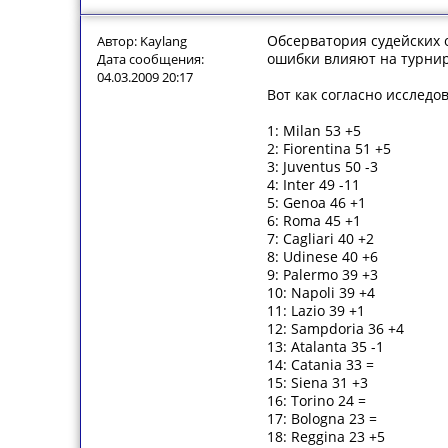
Обсерватория судейских 
Автор: Kaylang
ошибки влияют на турнир
Дата сообщения:
04.03.2009 20:17
Вот как согласно исследо
1: Milan 53 +5
2: Fiorentina 51 +5
3: Juventus 50 -3
4: Inter 49 -11
5: Genoa 46 +1
6: Roma 45 +1
7: Cagliari 40 +2
8: Udinese 40 +6
9: Palermo 39 +3
10: Napoli 39 +4
11: Lazio 39 +1
12: Sampdoria 36 +4
13: Atalanta 35 -1
14: Catania 33 =
15: Siena 31 +3
16: Torino 24 =
17: Bologna 23 =
18: Reggina 23 +5