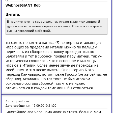
WebhostGIANT_Rob
Цитата:
В чемпитонате не самом сильном играет мало итальянцев. Я
думаю что это основная причина провала. Хотя может и кризис
смены поколений в сборной.
ты сам то понял что написал?? во-первых итальянцев
играющих за пределами Италии можно по пальцам
перечесть из сбонриков в голову приходит только
Балотелли и тот в сборной провёл пару матчей. так уж
исторически сложилось, что в основном итальянцы
играют в Италии, более менее звучные переходы на
моей памяти это после вылета Юве в серию Б это
переход Каннаваро, потом позже Гроссо (он же сейчас не
сборник), Аквилани, но тот тоже не был игроком
основного состава сборной. так что не нужно
отписываться в каждой теме лишь бы отписаться.
Автор: juvaforza
Дата сообщения: 15.09.2010 21:20
Ближайшие два часа Рома должна стоять больше, чем