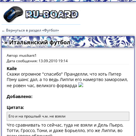
← Вернуться в раздел «Футбол»
» Итальянский футбол
Автор: musikant1
Дата сообщения: 13.09.2010 19:14
Kaile
Скажи огромное "спасибо" Пранделли, что хоть Питер
Пэну шанс дал, а то ведь Липпи его намертво заморозил,
не ровен час, великого форварда
Добавлено:
Цитата:
Его и на прошлый ч.м. не взяли
Что сравнивать то сейчас, туда не взяли и Дель Пьеро,
Тотти, Гроссо, Тони, и даже Борьелло, это же Липпи, во
всем своем обличии))