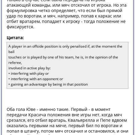
атакающей команды, или мяч отскочил от игрока. Но эта
формулировка четко определяет, что если был прямой
удар по воротам, и мяч, например, попав к каркас или
отбит вратарем, попадает к игроку - тогда положение не
фиксируется.
Цитата:
A player in an offside position is only penalised if, at the moment the
ball
touches or is played by one of his team, he is, in the opinion of the
referee,
involved in active play by:
• interfering with play or
• interfering with an opponent or
• gaining an advantage by being in that position
Оба гола Юве - именно такие. Первый - в момент
передачи Красича положения вне игры нет, когда мяч
срезался, его отбил вратарь, Квальярелла и Пепе вдвоем
оказались первыми на мяче, первый бил по воротам и
попал в штангу, потом мяч отскачил и остановился, и они