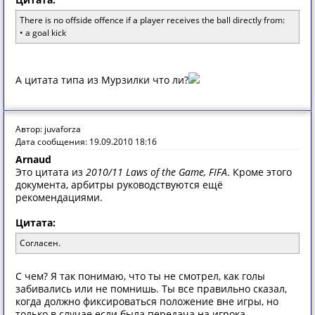
There is no offside offence if a player receives the ball directly from:
• a goal kick
А цитата типа из Мурзилки что ли?
Автор: juvaforza
Дата сообщения: 19.09.2010 18:16
Arnaud
Это цитата из
2010/11 Laws of the Game, FIFA
. Кроме этого
документа, арбитры руководствуются ещё
рекомендациями.
Цитата:
Согласен.
С чем? Я так понимаю, что ты не смотрел, как голы
забивались или не помнишь. Ты все правильно сказал,
когда должно фиксироваться положение вне игры, но
только в случае если была передача на игрока