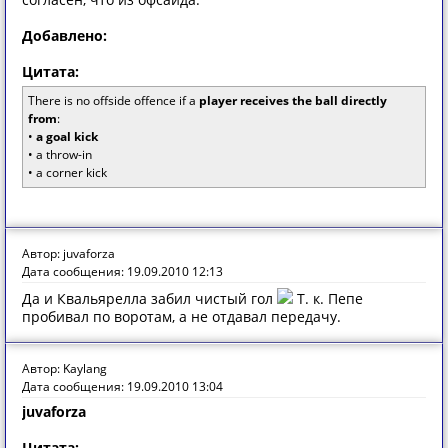
Добавлено:
Цитата:
There is no offside offence if a
player receives the ball directly
from
:
•
a goal kick
• a throw-in
• a corner kick
Автор: juvaforza
Дата сообщения: 19.09.2010 12:13
Да и Квальярелла забил чистый гол
Т. к. Пепе
пробивал по воротам, а не отдавал передачу.
Автор: Kaylang
Дата сообщения: 19.09.2010 13:04
juvaforza
Цитата: