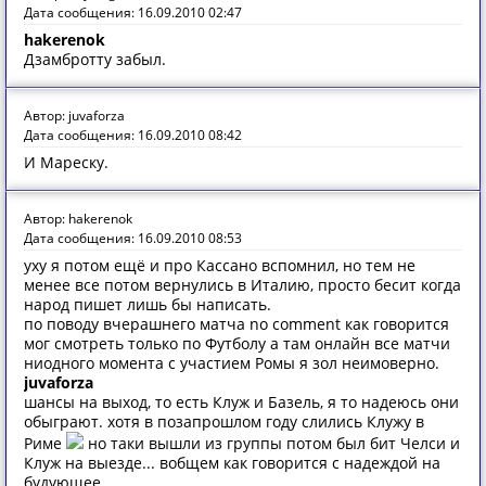
Дата сообщения: 16.09.2010 02:47
hakerenok
Дзамбротту забыл.
Автор: juvaforza
Дата сообщения: 16.09.2010 08:42
И Мареску.
Автор: hakerenok
Дата сообщения: 16.09.2010 08:53
уху я потом ещё и про Кассано вспомнил, но тем не
менее все потом вернулись в Италию, просто бесит когда
народ пишет лишь бы написать.
по поводу вчерашнего матча no comment как говорится
мог смотреть только по Футболу а там онлайн все матчи
ниодного момента с участием Ромы я зол неимоверно.
juvaforza
шансы на выход, то есть Клуж и Базель, я то надеюсь они
обыграют. хотя в позапрошлом году слились Клужу в
Риме
но таки вышли из группы потом был бит Челси и
Клуж на выезде... вобщем как говорится с надеждой на
будующее