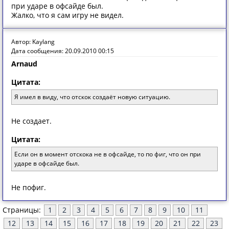
при ударе в офсайде был.
Жалко, что я сам игру не видел.
Автор: Kaylang
Дата сообщения: 20.09.2010 00:15
Arnaud
Цитата:
Я имел в виду, что отскок создаёт новую ситуацию.
Не создает.
Цитата:
Если он в момент отскока не в офсайде, то по фиг, что он при
ударе в офсайде был.
Не пофиг.
Страницы:
1
2
3
4
5
6
7
8
9
10
11
12
13
14
15
16
17
18
19
20
21
22
23