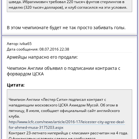
шведа. Ибрагимович требовал 220 тысяч фунтов стерлингов в
неделю (320 тысяч долларов), и клуб согласился на эти условия.
В этом чемпионате будет не так просто забивать голы.
Автор: ivika65
Дата сообщения: 08.07.2016 22:38
Армейцы напрасно его продали:
Чемпион Англии объявил о подписании контракта с
форвардом ЦСКА
Цитата:
Чемпион Англии «Лестер Сити» подписал контракт с
нападающим московского ЦСКА Ахмедом Мусой. Об этом в
пятницу, 8 июля, сообщает официальный сайт английского
клуба.
http://www.lcfc.com/news/article/2016-17/leicester-city-agree-deal-
for-ahmed-musa-3175203.aspx
Контракт 23-летнего нигерийца с «лисами» рассчитан на 4 года.
О финансовых условиях сделки не сообщается.