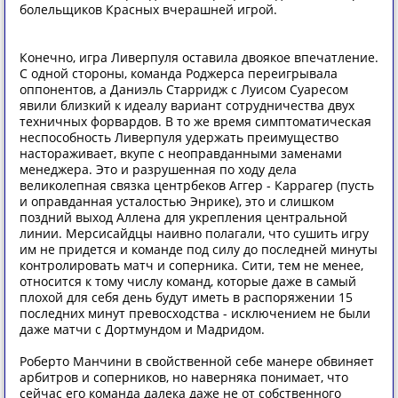
болельщиков Красных вчерашней игрой.
Конечно, игра Ливерпуля оставила двоякое впечатление.
С одной стороны, команда Роджерса переигрывала
оппонентов, а Даниэль Старридж с Луисом Суаресом
явили близкий к идеалу вариант сотрудничества двух
техничных форвардов. В то же время симптоматическая
неспособность Ливерпуля удержать преимущество
настораживает, вкупе с неоправданными заменами
менеджера. Это и разрушенная по ходу дела
великолепная связка центрбеков Аггер - Каррагер (пусть
и оправданная усталостью Энрике), это и слишком
поздний выход Аллена для укрепления центральной
линии. Мерсисайдцы наивно полагали, что сушить игру
им не придется и команде под силу до последней минуты
контролировать матч и соперника. Сити, тем не менее,
относится к тому числу команд, которые даже в самый
плохой для себя день будут иметь в распоряжении 15
последних минут превосходства - исключением не были
даже матчи с Дортмундом и Мадридом.
Роберто Манчини в свойственной себе манере обвиняет
арбитров и соперников, но наверняка понимает, что
сейчас его команда далека даже не от собственного