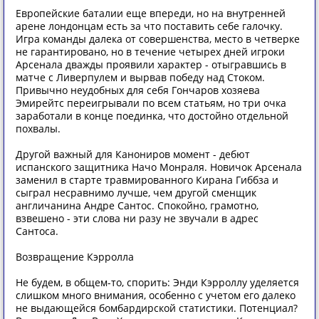
Европейские баталии еще впереди, но на внутренней
арене лондонцам есть за что поставить себе галочку.
Игра команды далека от совершенства, место в четверке
не гарантировано, но в течение четырех дней игроки
Арсенала дважды проявили характер - отыгравшись в
матче с Ливерпулем и вырвав победу над Стоком.
Привычно неудобных для себя Гончаров хозяева
Эмирейтс переигрывали по всем статьям, но три очка
заработали в конце поединка, что достойно отдельной
похвалы.
Другой важный для Канониров момент - дебют
испанского защитника Начо Монраля. Новичок Арсенала
заменил в старте травмированного Кирана Гиббза и
сыграл несравнимо лучше, чем другой сменщик
англичанина Андре Сантос. Спокойно, грамотно,
взвешено - эти слова ни разу не звучали в адрес
Сантоса.
Возвращение Кэрролла
Не будем, в общем-то, спорить: Энди Кэрроллу уделяется
слишком много внимания, особенно с учетом его далеко
не выдающейся бомбардирской статистики. Потенциал?