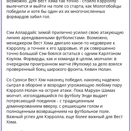
Возможно. Для Вест Хэма так точно - стоило Кэрроллу
вылечится и выйти на поле со старта, как Молотобойцы
победили и хотя бы один из их многочисленных
форвардов забил гол.
Сэм Аллардайс зимой прилично усилил свою атакующую
линию арендованными футболистами. Возможно,
менеджером Вест Хэма двигало какое-то недоверие к
Кэрроллу, а точнее к его здоровью. И уж совершенно
точно Большой Сэм боялся остаться с одним Карлтоном
Коулом. Форварды, как и команда в целом, молчали: в
очередном проигранном матче (Фулхэму) за дело взялся
проверенный боец широкого фронта, Кевин Нолан.
Со Суонси Вест Хэм наконец победил, наконец надежно
сыграл в обороне и возродил угрожающую любому пару
Кэрролл-Нолан на острие атаки. Пока Маруан Шамах
молчит, изголодавшийся по футболу Энди выдает
потрясающий поединок - с традиционным
доминированием вверху, с решающим голом и
полноценным возвращением на футбольное поле.
Важный успех для Кэрролла, еще более важный для Вест
Хэма.