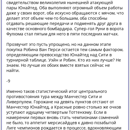
свидетельством великолепия нынешней атакующей
пары Юнайтед. Оба выполняют огромный объем работы
даже у своих ворот, оба искусно обращаются с мячом, что
делает этот объем чем-то большим, оба способны
отдавать решающие передачи и подменять друг друга в
качестве основного бомбардира. Супер-гол Руни в ворота
Фулхэма стал пятым для него в пяти последних матчах.
Прозвучит это пусть упрощено, но на данном этапе
покупка Робина Ван Перси остается тем самым фактором,
определяющим превосходство Юнайтед над Сити в
турнирной таблице. Уэйн и Робин. Кто из них лучше? Не
знаем. Но лучше их обоих вместе взятых сейчас не
найти.
-9
Именно таков статистический итог центрального
противостояния тура между Манчестер Сити и
Ливерпулем. Горожане на девять пунктов отстают от
Манчестер Юнайтед, а Красные ровно столько же очков
уступают идущему четвертым Тоттенхэму. Если в
намерении первых вновь стать чемпионами сомнений
не было, то аппетит мерсисайдцев к давно позабытой
Лиге чемпионов рождается в процессе, вдохновляющим