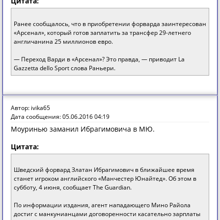
Цитата:
Ранее сообщалось, что в приобретении форварда заинтересован
«Арсенал», который готов заплатить за трансфер 29-летнего
англичанина 25 миллионов евро.
— Переход Варди в «Арсенал»? Это правда, — приводит La
Gazzetta dello Sport слова Раньери.
Автор: ivika65
Дата сообщения: 05.06.2016 04:19
Моуринью заманил Ибрагимовича в МЮ.
Цитата:
Шведский форвард Златан Ибрагимович в ближайшее время
станет игроком английского «Манчестер Юнайтед». Об этом в
субботу, 4 июня, сообщает The Guardian.
По информации издания, агент нападающего Мино Райола
достиг с манкунианцами договоренности касательно зарплаты