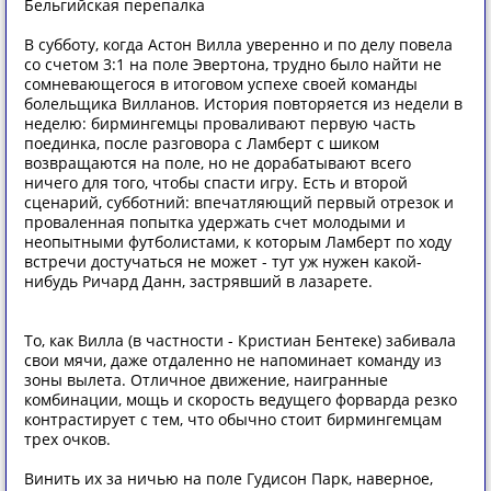
Бельгийская перепалка
В субботу, когда Астон Вилла уверенно и по делу повела
со счетом 3:1 на поле Эвертона, трудно было найти не
сомневающегося в итоговом успехе своей команды
болельщика Вилланов. История повторяется из недели в
неделю: бирмингемцы проваливают первую часть
поединка, после разговора с Ламберт с шиком
возвращаются на поле, но не дорабатывают всего
ничего для того, чтобы спасти игру. Есть и второй
сценарий, субботний: впечатляющий первый отрезок и
проваленная попытка удержать счет молодыми и
неопытными футболистами, к которым Ламберт по ходу
встречи достучаться не может - тут уж нужен какой-
нибудь Ричард Данн, застрявший в лазарете.
То, как Вилла (в частности - Кристиан Бентеке) забивала
свои мячи, даже отдаленно не напоминает команду из
зоны вылета. Отличное движение, наигранные
комбинации, мощь и скорость ведущего форварда резко
контрастирует с тем, что обычно стоит бирмингемцам
трех очков.
Винить их за ничью на поле Гудисон Парк, наверное,