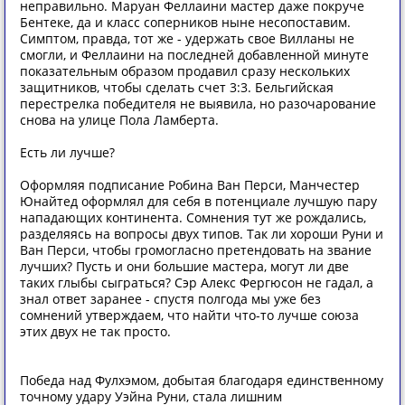
неправильно. Маруан Феллаини мастер даже покруче
Бентеке, да и класс соперников ныне несопоставим.
Симптом, правда, тот же - удержать свое Вилланы не
смогли, и Феллаини на последней добавленной минуте
показательным образом продавил сразу нескольких
защитников, чтобы сделать счет 3:3. Бельгийская
перестрелка победителя не выявила, но разочарование
снова на улице Пола Ламберта.
Есть ли лучше?
Оформляя подписание Робина Ван Перси, Манчестер
Юнайтед оформлял для себя в потенциале лучшую пару
нападающих континента. Сомнения тут же рождались,
разделяясь на вопросы двух типов. Так ли хороши Руни и
Ван Перси, чтобы громогласно претендовать на звание
лучших? Пусть и они большие мастера, могут ли две
таких глыбы сыграться? Сэр Алекс Фергюсон не гадал, а
знал ответ заранее - спустя полгода мы уже без
сомнений утверждаем, что найти что-то лучше союза
этих двух не так просто.
Победа над Фулхэмом, добытая благодаря единственному
точному удару Уэйна Руни, стала лишним