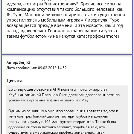
идеала, а от игры "на четверочку". Бросив все силы на
компенсацию отсутствия такого большого человека, как
Яя Туре, Манчини лишился ширины атак и существенно
упростил жизнь мобильным игрокам Ливерпуля. Туре
возвращается прежде времени, и эта новость, как и год
назад, вдохновляет Горожан на завоевание титула - с
таким футболистом -9 не кажутся катастрофой.[/more]
Автор: Serjik2
Дата сообщения: 09.02.2013 14:52
Цитата:
Со следующего сезона в АПЛ появится потолок зарплат.
Клубы английской Премьер-Лиги достигли договоренности по
условиям внутреннего финансового Fair Play.
Одним из основных моментов соглашения является то, что в
течение трех ближайших лет потери клубов не должны
превышать сумму в 105 млн фунтов стерлингов. Также была
одобрена система потолка зарплат, подобная тем, что
существует в американских профессиональных лигах.