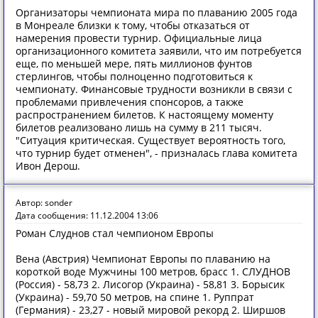
Организаторы чемпионата мира по плаванию 2005 года
в Монреале близки к тому, чтобы отказаться от
намерения провести турнир. Официальные лица
организационного комитета заявили, что им потребуется
еще, по меньшей мере, пять миллионов фунтов
стерлингов, чтобы полноценно подготовиться к
чемпионату. Финансовые трудности возникли в связи с
проблемами привлечения спонсоров, а также
распространением билетов. К настоящему моменту
билетов реализовано лишь на сумму в 211 тысяч.
"Ситуация критическая. Существует вероятность того,
что турнир будет отменен", - призналась глава комитета
Ивон Дерош.
Автор: sonder
Дата сообщения: 11.12.2004 13:06
Роман Слуднов стал чемпионом Европы
Вена (Австрия) Чемпионат Европы по плаванию на
короткой воде Мужчины 100 метров, брасс 1. СЛУДНОВ
(Россия) - 58,73 2. Лисогор (Украина) - 58,81 3. Борысик
(Украина) - 59,70 50 метров, на спине 1. Руппрат
(Германия) - 23,27 - новый мировой рекорд 2. Ширшов