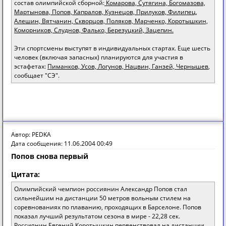
состав олимпийской сборной:
Комарова, Сутягина, Богомазова,
Мартынова, Попов, Капралов, Кузнецов, Прилуков, Филипец,
Алешин, Вятчанин, Скворцов, Поляков, Марченко, Коротышкин,
Коморников, Слуднов, Фалько, Березуцкий, Зацепин.
Эти спортсмены выступят в индивидуальных стартах. Еще шесть
человек (включая запасных) планируются для участия в
эстафетах:
Пиманков, Усов, Логунов, Нацвин, Ганзей, Чернышев
,
сообщает "СЭ".
Автор: PEDKA
Дата сообщения: 11.06.2004 00:49
Попов снова первый
Цитата:
Олимпийский чемпион россиянин Александр Попов стал
сильнейшим на дистанции 50 метров вольным стилем на
соревнованиях по плаванию, проходящих в Барселоне. Попов
показал лучший результатом сезона в мире - 22,28 сек.
Россиянин Евгений Коротышкин первенствовал на дистанции