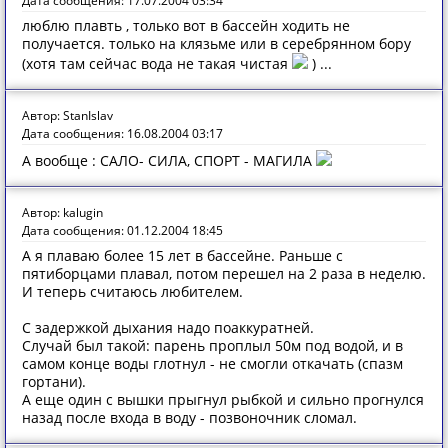
Дата сообщения: 17.07.2004 03:34
люблю плавть , только вот в бассейн ходить не
получается. только на клязьме или в серебрянном бору
(хотя там сейчас вода не такая чистая
) ...
Автор: StanIslav
Дата сообщения: 16.08.2004 03:17
А вообще : САЛО- СИЛА, СПОРТ - МАГИЛА
Автор: kalugin
Дата сообщения: 01.12.2004 18:45
А я плаваю более 15 лет в бассейне. Раньше с
пятиборцами плавал, потом перешел на 2 раза в неделю.
И теперь считаюсь любителем.
С задержкой дыхания надо поаккуратней.
Случай был такой: парень проплыл 50м под водой, и в
самом конце воды глотнул - не смогли откачать (спазм
гортани).
А еще один с вышки прыгнул рыбкой и сильно прогнулся
назад после входа в воду - позвоночник сломал.