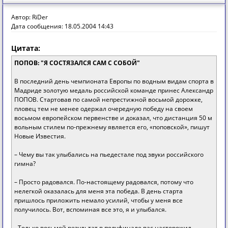
Автор: RiDer
Дата сообщения: 18.05.2004 14:43
Цитата:
ПОПОВ: "Я СОСТЯЗАЛСЯ САМ С СОБОЙ"
В последний день чемпионата Европы по водным видам спорта в
Мадриде золотую медаль российской команде принес Александр
ПОПОВ. Стартовав по самой непрестижной восьмой дорожке,
пловец тем не менее одержал очередную победу на своем
восьмом европейском первенстве и доказал, что дистанция 50 м
вольным стилем по-прежнему является его, «поповской», пишут
Новые Известия.
– Чему вы так улыбались на пьедестале под звуки российского
гимна?
– Просто радовался. По-настоящему радовался, потому что
нелегкой оказалась для меня эта победа. В день старта
пришлось приложить немало усилий, чтобы у меня все
получилось. Вот, вспоминая все это, я и улыбался.
- Только восьмой результат в полуфинале вас насторожил.