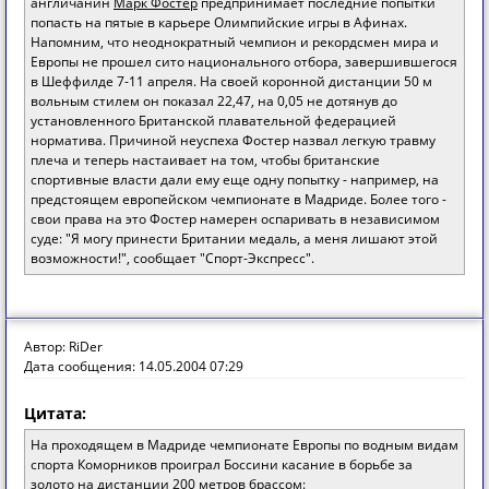
англичанин
Марк Фостер
предпринимает последние попытки
попасть на пятые в карьере Олимпийские игры в Афинах.
Напомним, что неоднократный чемпион и рекордсмен мира и
Европы не прошел сито национального отбора, завершившегося
в Шеффилде 7-11 апреля. На своей коронной дистанции 50 м
вольным стилем он показал 22,47, на 0,05 не дотянув до
установленного Британской плавательной федерацией
норматива. Причиной неуспеха Фостер назвал легкую травму
плеча и теперь настаивает на том, чтобы британские
спортивные власти дали ему еще одну попытку - например, на
предстоящем европейском чемпионате в Мадриде. Более того -
свои права на это Фостер намерен оспаривать в независимом
суде: "Я могу принести Британии медаль, а меня лишают этой
возможности!", сообщает "Спорт-Экспресс".
Автор: RiDer
Дата сообщения: 14.05.2004 07:29
Цитата:
На проходящем в Мадриде чемпионате Европы по водным видам
спорта Коморников проиграл Боссини касание в борьбе за
золото на дистанции 200 метров брассом: