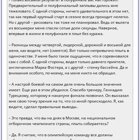
Предварительный и полуфинальный заплывы дались мне
тяжеловато. С одной стороны, ничего удивительного в этом нет,
так как первый крупный старт в сезоне всегда проходит нелегко.
Но с другой – рисковать так тоже не планировал. Ведь от вылета
из восьмерки меня спасли сотые доли секунды. Наверное,
впервые в жизни в полуфинале я плыл без куража.
– Разницы между четвертой, лидерской, дорожкой и восьмой для
меня, как видите, нет (смеется). Вот только непривычно плыть в
одиночестве. У меня было такое ощущение, что я соревновался
сам с собой. С одной стороны, видел только давнего приятеля,
англичанина Марка Фостера, а с другой – стенку бассейна. Да и
внимания особого, по-моему, на меня никто не обращал.
– А настрой боевой на самом деле очень большое значение
имеет. Еще раз в этом убедился. Спасибо тренеру, Геннадию
Турецкому, которому я накануне финала позвонил. Он высказал
мне свою точку зрения на то, что со мной происходило. Я, как
видите, сделал правильные выводы..
– Это правда, что вы на днях в Москве, на национальном
отборочном чемпионате страны, плыть собираетесь?
– Да. Я считаю, что в олимпийскую команду все должны