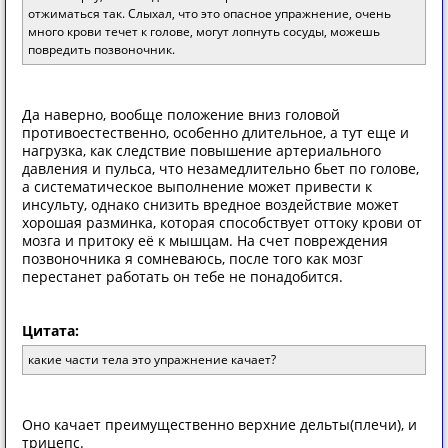
отжиматься так. Слыхал, что это опасное упражнение, очень
много крови течет к голове, могут лопнуть сосуды, можешь
повредить позвоночник.
Да наверно, вообще положение вниз головой
противоестественно, особенно длительное, а тут еще и
нагрузка, как следствие повышение артериального
давления и пульса, что незамедлительно бьет по голове,
а систематическое выполнение может привести к
инсульту, однако снизить вредное воздействие может
хорошая разминка, которая способствует оттоку крови от
мозга и притоку её к мышцам. На счет повреждения
позвоночника я сомневаюсь, после того как мозг
перестанет работать он тебе не понадобится.
Цитата:
какие части тела это упражнение качает?
Оно качает преимущественно верхние дельты(плечи), и
трицепс.