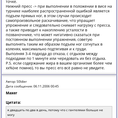
точке.
Нижний пресс -> при выполнении в положении в висе на
турнике наиболее распространенной ошибкой является
подъем прямых ног, в этом случаи происходит
самопроизвольное раскачивание, что упращает
упрожнение и следовательно снимает нагрузку с пресса,
а также приводит к накоплению усталости в
позваночнике, что может нигативно сказаться при
постоянном выполнении упражнения, советую
выполнять таким же образом подъем ног согнутых в
коленях, максимально подтягивая и к груди.
Выполняя 3-4 подхода до отказа, с отдыхом между
подходами по 1 минуте или чередовать их без отдыха.
P.S. если содержание жира в вашем организме более чем
хх%(не помню), то вы пресс его всё равно не увидите.
Автор: S0ldier
Дата сообщения: 06.11.2006 00:45
Maxer
Цитата:
я двадцать по два в день, потому что с гантелями больше не
могу