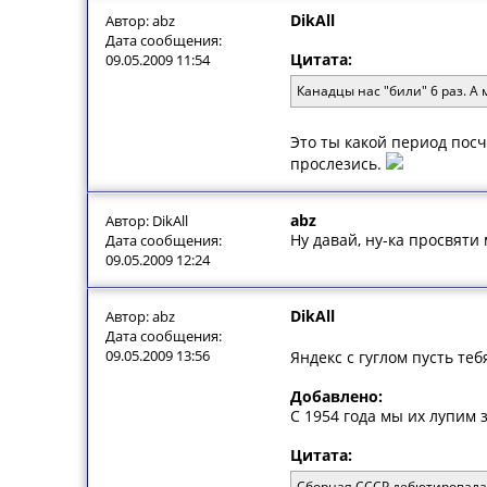
DikAll
Автор: abz
Дата сообщения:
Цитата:
09.05.2009 11:54
Канадцы нас "били" 6 раз. А 
Это ты какой период посч
прослезись.
abz
Автор: DikAll
Ну давай, ну-ка просвяти 
Дата сообщения:
09.05.2009 12:24
DikAll
Автор: abz
Дата сообщения:
09.05.2009 13:56
Яндекс с гуглом пусть те
Добавлено:
С 1954 года мы их лупим
Цитата:
Сборная СССР дебютировала н