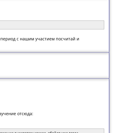
ь период с нашим участием посчитай и
зучение отсюда:
ожение в мировом хоккее, обойдя уже тогда