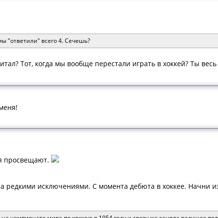
мы "ответили" всего 4. Сечешь?
итал? Тот, когда мы вообще перестали играть в хоккей? Ты вес
меня!
бя просвещают.
 за редкими исключениями. С момента дебюта в хоккее. Начни и
а чемпионате мира по хоккею в 1954 году и сразу же заняла ведущее пол