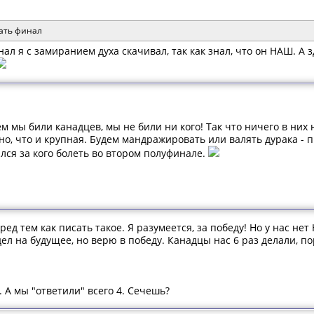
чать финал
л я с замиранием духа скачивал, так как знал, что он НАШ. А 
ем мы били канадцев, мы не били ни кого! Так что ничего в них 
но, что и крупная. Будем мандражировать или валять дурака - 
лся за кого болеть во втором полуфинале.
ед тем как писать такое. Я разумеется, за победу! Но у нас нет
ел на будущее, но верю в победу. Канадцы нас 6 раз делали, по
. А мы "ответили" всего 4. Сечешь?