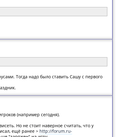
усами. Тогда надо было ставить Сашу с первого
раздник.
 игроков (например сегодня).
исеть. Но не стоит наверное считать, что у
писал, ещё ранее >
http://forum.ru-
ше "заряжен" на игру.