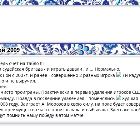
й 2009
дь счёт на табло !!!
судейская бригада - и играть давали , и ... Нормально.
 ( он с 2007г. и ранее - совершенно 2 разных игрока
) и Раду
но и не выручил.
нее.
ачисто проиграны. Практически в первые удаления игроков США
команду. Правда в последние удалениея - поменялись
Худшая 
008 году. Заиграет А. Морозов в свою силу, на поле будет сове
я преимущество часто проигрывала и выбывала. Здесь же наобо
удут помнить нашу победу в этом матче.