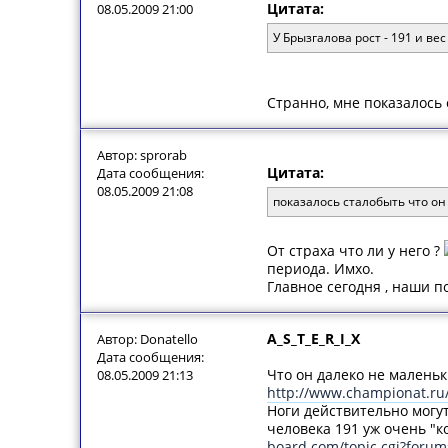
Цитата:
08.05.2009 21:00
У Брызгалова рост - 191 и вес 
Странно, мне показалось 
Автор: sprorab
Цитата:
Дата сообщения:
08.05.2009 21:08
показалось сталобыть что он
От страха что ли у него ?
периода. Имхо.
Главное сегодня , наши п
A_S_T_E_R_I_X
Автор: Donatello
Дата сообщения:
Что он далеко не маленьки
08.05.2009 21:13
http://www.championat.ru
Ноги действительно могут
человека 191 уж очень "к
board.com/topic.cgi?foru