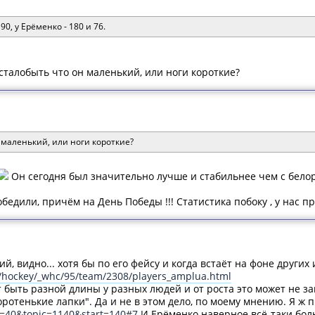
90, у Ерёменко - 180 и 76.
сталобыть что он маленький, или ноги короткие?
 маленький, или ноги короткие?
Он сегодня был значительно лучше и стабильнее чем с белор
обедили, причём на День Победы !!! Статистика побоку , у нас п
й, видно... хотя бы по его фейсу и когда встаёт на фоне других
/hockey/_whc/95/team/2308/players_amplua.html
 быть разной длины у разных людей и от роста это может не зав
оротенькие лапки". Да и не в этом дело, по моему мнению. Я ж 
m=40&topic=1140&start=140#7
И Ерёменко наверное всё-таки боль