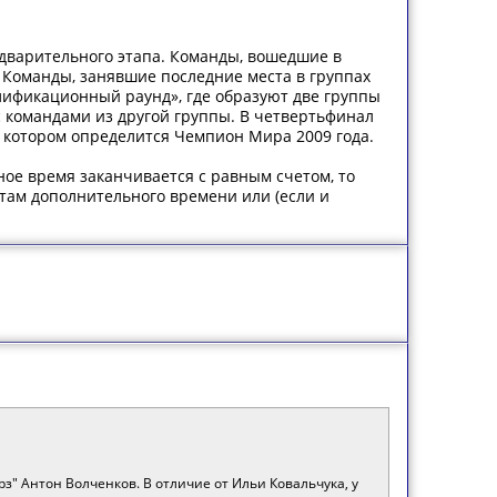
дварительного этапа. Команды, вошедшие в
. Команды, занявшие последние места в группах
лификационный раунд», где образуют две группы
 с командами из другой группы. В четвертьфинал
 в котором определится Чемпион Мира 2009 года.
вное время заканчивается с равным счетом, то
атам дополнительного времени или (если и
з" Антон Волченков. В отличие от Ильи Ковальчука, у