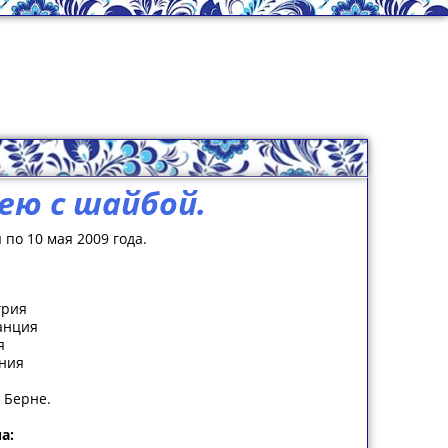
ею с шайбой.
 по 10 мая 2009 года.
грия
анция
я
ания
 Берне.
а: