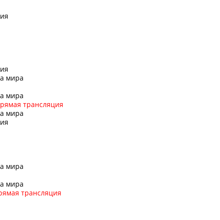
дия
дия
та мира
та мира
рямая трансляция
та мира
сия
та мира
та мира
рямая трансляция