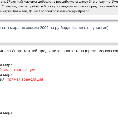
агаж, 27-летний хоккеист добрался в российскую столицу благополучно. Уж
. Отметим, что он прибыл в Москву последним из шести представителей з
Дмитрий Калинин, Денис Гребешков и Александр Фролов.
ата мира по хоккею 2009 на ру-борде (запись на участие)
анала Спорт матчей предварительного этапа (время московское
та мира
рямая трансляция
та мира
ция.
Прямая трансляция
та мира