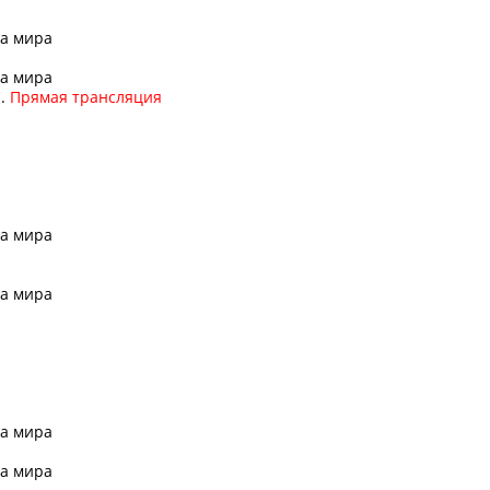
та мира
та мира
.
Прямая трансляция
я
та мира
я
та мира
та мира
та мира