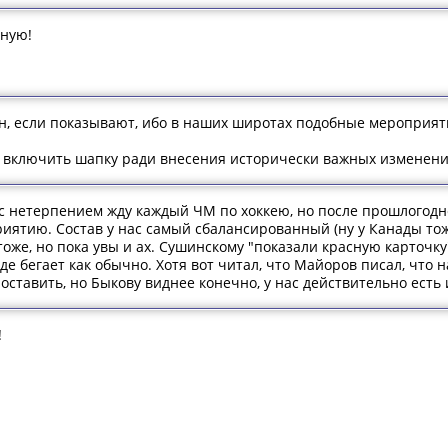
рную!
н, если показывают, ибо в наших широтах подобные мероприят
 включить шапку ради внесения исторически важных изменени
 с нетерпением жду каждый ЧМ по хоккею, но после прошлогодне
иятию. Состав у нас самый сбалансированный (ну у Канады тож
тоже, но пока увы и ах. Сушинскому "показали красную карточку"
роде бегает как обычно. Хотя вот читал, что Майоров писал, что
оставить, но Быкову виднее конечно, у нас действительно есть 
!