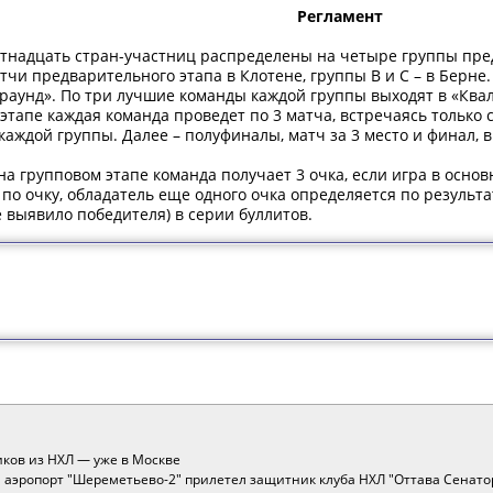
Регламент
стнадцать стран-участниц распределены на четыре группы пре
тчи предварительного этапа в Клотене, группы В и С – в Берне
раунд». По три лучшие команды каждой группы выходят в «Ква
 этапе каждая команда проведет по 3 матча, встречаясь только
каждой группы. Далее – полуфиналы, матч за 3 место и финал,
на групповом этапе команда получает 3 очка, если игра в осно
по очку, обладатель еще одного очка определяется по результ
 выявило победителя) в серии буллитов.
иков из НХЛ — уже в Москве
й аэропорт "Шереметьево-2" прилетел защитник клуба НХЛ "Оттава Сенатор