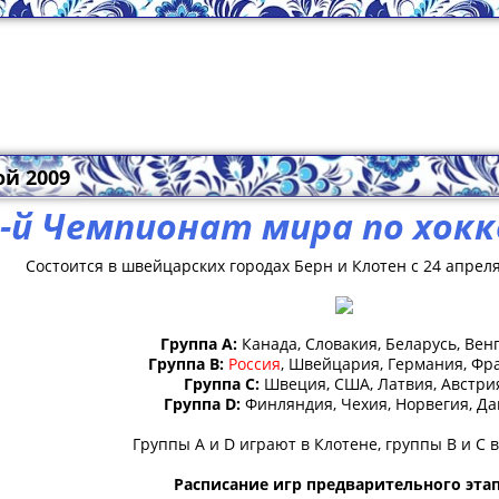
й 2009
-й Чемпионат мира по хокк
Состоится в швейцарских городах Берн и Клотен c 24 апреля
Группа A:
Канада, Словакия, Беларусь, Вен
Группа B:
Россия
, Швейцария, Германия, Фр
Группа C:
Швеция, США, Латвия, Австри
Группа D:
Финляндия, Чехия, Норвегия, Д
Группы A и D играют в Клотене, группы B и C в
Расписание игр предварительного этап