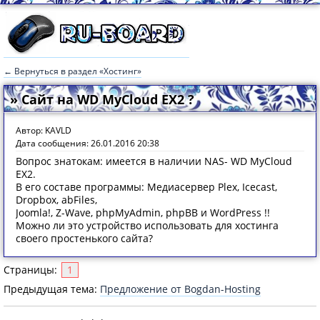
← Вернуться в раздел «Хостинг»
» Сайт на WD MyCloud EX2 ?
Автор: KAVLD
Дата сообщения: 26.01.2016 20:38
Вопрос знатокам: имеется в наличии NAS- WD MyCloud
EX2.
В его составе программы: Медиасервер Plex, Icecast,
Dropbox, abFiles,
Joomla!, Z-Wave, phpMyAdmin, phpBB и WordPress !!
Можно ли это устройство использовать для хостинга
своего простенького сайта?
Страницы:
1
Предыдущая тема:
Предложение от Bogdan-Hosting