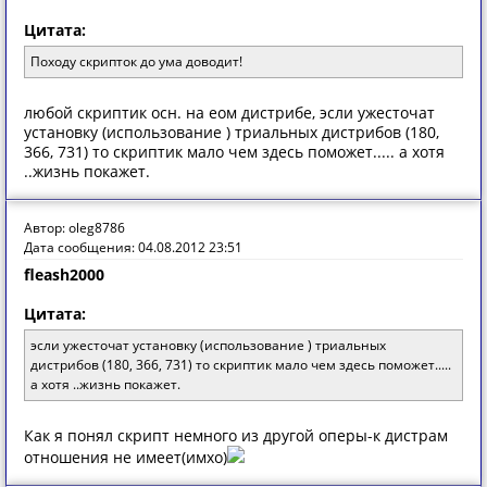
Цитата:
Походу скрипток до ума доводит!
любой скриптик осн. на еом дистрибе, эсли ужесточат
установку (использование ) триальных дистрибов (180,
366, 731) то скриптик мало чем здесь поможет..... а хотя
..жизнь покажет.
Автор: oleg8786
Дата сообщения: 04.08.2012 23:51
fleash2000
Цитата:
эсли ужесточат установку (использование ) триальных
дистрибов (180, 366, 731) то скриптик мало чем здесь поможет.....
а хотя ..жизнь покажет.
Как я понял скрипт немного из другой оперы-к дистрам
отношения не имеет(имхо)