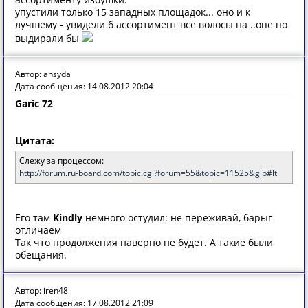
упустили только 15 западных площадок... оно и к
лучшему - увидели б ассортимент все волосы на ..опе по
выдирали бы
Автор: ansyda
Дата сообщения: 14.08.2012 20:04
Garic 72
Цитата:
Слежу за процессом:
http://forum.ru-board.com/topic.cgi?forum=55&topic=11525&glp#lt
Его там
Kindly
немного остудил: не переживай, барыг
отличаем
Так что продолжения наверно не будет. А такие были
обещания.
Автор: iren48
Дата сообщения: 17.08.2012 21:09