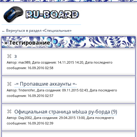
← Вернуться в раздел «Специальные»
» Тестирование
з
Автор: mac989, Дата создания: 14.11.2015 14:20, Дата последнего
сообщения: 16.09.2016 02:58
-= Пропавшие аккаунты =-
Автор: Tridentifer, Дата создания: 09.11.2015 02:43, Дата последнего
сообщения: 16.09.2016 02:57
Официальная страница мЫша ру-борда (9)
Автор: Day2002, Дата создания: 29.04.2015 13:00, Дата последнего
сообщения: 16.09.2016 02:39