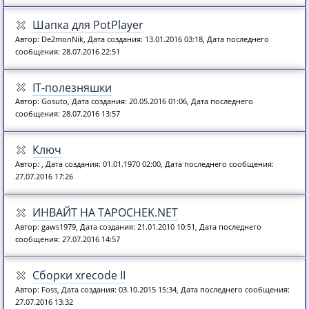
Шапка для PotPlayer
Автор: De2monNik, Дата создания: 13.01.2016 03:18, Дата последнего
сообщения: 28.07.2016 22:51
IT-полезняшки
Автор: Gosuto, Дата создания: 20.05.2016 01:06, Дата последнего
сообщения: 28.07.2016 13:57
Ключ
Автор: , Дата создания: 01.01.1970 02:00, Дата последнего сообщения:
27.07.2016 17:26
ИНВАЙТ НА TAPOCHEK.NET
Автор: gaws1979, Дата создания: 21.01.2010 10:51, Дата последнего
сообщения: 27.07.2016 14:57
Сборки xrecode II
Автор: Foss, Дата создания: 03.10.2015 15:34, Дата последнего сообщения:
27.07.2016 13:32