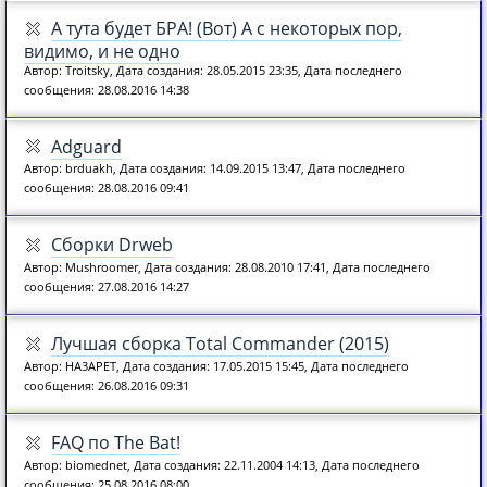
А тута будет БРА! (Вот) А с некоторых пор,
видимо, и не одно
Автор: Troitsky, Дата создания: 28.05.2015 23:35, Дата последнего
сообщения: 28.08.2016 14:38
Adguard
Автор: brduakh, Дата создания: 14.09.2015 13:47, Дата последнего
сообщения: 28.08.2016 09:41
Сборки Drweb
Автор: Mushroomer, Дата создания: 28.08.2010 17:41, Дата последнего
сообщения: 27.08.2016 14:27
Лучшая сборка Total Commander (2015)
Автор: HA3APET, Дата создания: 17.05.2015 15:45, Дата последнего
сообщения: 26.08.2016 09:31
FAQ по The Bat!
Автор: biomednet, Дата создания: 22.11.2004 14:13, Дата последнего
сообщения: 25.08.2016 08:00