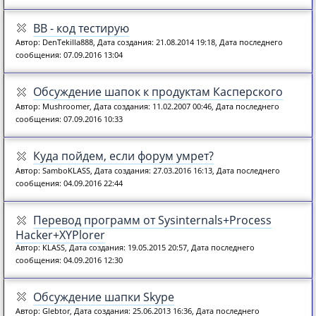
BB - код тестирую
Автор: DenTekilla888, Дата создания: 21.08.2014 19:18, Дата последнего
сообщения: 07.09.2016 13:04
Обсуждение шапок к продуктам Касперского
Автор: Mushroomer, Дата создания: 11.02.2007 00:46, Дата последнего
сообщения: 07.09.2016 10:33
Куда пойдем, если форум умрет?
Автор: SamboKLASS, Дата создания: 27.03.2016 16:13, Дата последнего
сообщения: 04.09.2016 22:44
Перевод программ от Sysinternals+Process
Hacker+XYPlorer
Автор: KLASS, Дата создания: 19.05.2015 20:57, Дата последнего
сообщения: 04.09.2016 12:30
Обсуждение шапки Skype
Автор: Glebtor, Дата создания: 25.06.2013 16:36, Дата последнего