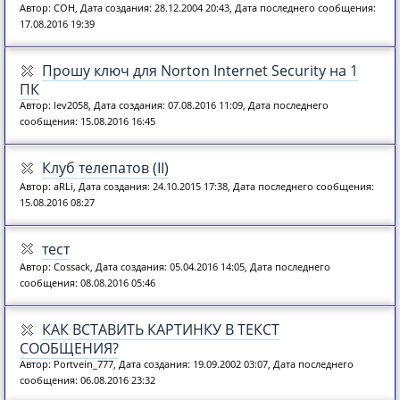
Автор: COH, Дата создания: 28.12.2004 20:43, Дата последнего сообщения:
17.08.2016 19:39
Прошу ключ для Norton Internet Security на 1
ПК
Автор: lev2058, Дата создания: 07.08.2016 11:09, Дата последнего
сообщения: 15.08.2016 16:45
Клуб телепатов (II)
Автор: aRLi, Дата создания: 24.10.2015 17:38, Дата последнего сообщения:
15.08.2016 08:27
тест
Автор: Cossack, Дата создания: 05.04.2016 14:05, Дата последнего
сообщения: 08.08.2016 05:46
КАК ВСТАВИТЬ КАРТИНКУ В ТЕКСТ
СООБЩЕНИЯ?
Автор: Portvein_777, Дата создания: 19.09.2002 03:07, Дата последнего
сообщения: 06.08.2016 23:32