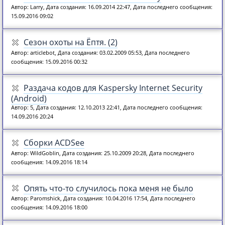
Автор: Larry, Дата создания: 16.09.2014 22:47, Дата последнего сообщения:
15.09.2016 09:02
Сезон охоты на Ёптя. (2)
Автор: articlebot, Дата создания: 03.02.2009 05:53, Дата последнего
сообщения: 15.09.2016 00:32
Раздача кодов для Kaspersky Internet Security
(Android)
Автор: 5, Дата создания: 12.10.2013 22:41, Дата последнего сообщения:
14.09.2016 20:24
Сборки ACDSee
Автор: WildGoblin, Дата создания: 25.10.2009 20:28, Дата последнего
сообщения: 14.09.2016 18:14
Опять что-то случилось пока меня не было
Автор: Paromshick, Дата создания: 10.04.2016 17:54, Дата последнего
сообщения: 14.09.2016 18:00