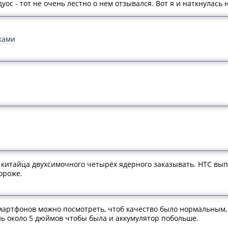
уос - тот не очень лестно о нем отзывался. Вот я и наткнулась н
ками
ко китайца двухсимочного четырёх ядерного заказывать. НТС вы
ороже.
мартфонов можно посмотреть, чтоб качество было нормальным, 
ль около 5 дюймов чтобы была и аккумулятор побольше.