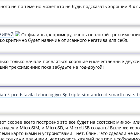
ого не по теме но может кто не будь подсказать хороший 3-х 
БИРАЙ
От филипса, к примеру, очень неплохой трехсимочник
ко критично будет наличие описанного негатива для себя.
 только-только начали появляться хорошие и качественные дву
оший трёхсимочник пока забудьте на год-другой!
diatek-predstavila-tehnologiyu-3g-triple-sim-android-smartfonyi-s
от скорее всего построено это все будет на скотских микро- ил
а идея и MicroSIM, и MicroSD, и MicroUSB создать! Были же хо
еми карточками и устройствами - нет, блин, "это сделали не мы
м не тонкими пальцами, чертыхаюсь каждый раз при необходимо