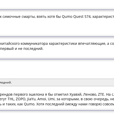
х симочные смарты, взять хотя бы Qumo Quest 574, характерис
итайского коммуникатора характеристики впечатляющие, а со
первый и не последний.
следний.
рендов первого эшелона я бы отметил Хуавэй, Леново, ZTE. На с
гут THL, ZOPO, JiaYu, Amoi, Umi, за которыми, в свою очередь,
 и таких, как Qumo. Хотя последний (между нами говоря) совсем