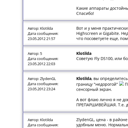
Какие аппараты достойны
Спасибо!
Вот и у меня практическ
Автор: Klotilda
Highscreen и Gigabite. Н
Дата сообщения:
что посоветуете еще, пом
23.05.2012 21:57
Klotilda
Автор: 5
Советую Fly DS100, или б
Дата сообщения:
23.05.2012 22:03
Klotilda
, вы определитесь
Автор: ZlydenGL
Дата сообщения:
границу "недорогой"
По
23.05.2012 23:24
сенсорный экран.
А вот флаю лично я не до
ПРЕПАРШИВЕЙШАЯ. Т.е. до
ZlydenGL, цена - в район
Автор: Klotilda
удобным меню. Нормальны
Дата сообщения: