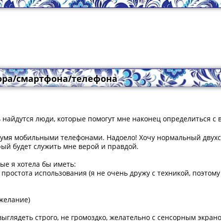
ора/смартфона/телефона
ь найдутся люди, которые помогут мне наконец определиться с
двумя мобильными телефонами. Надоело! Хочу нормальный дву
рый будет служить мне верой и правдой.
ые я хотела бы иметь:
простота использования (я не очень дружу с техникой, поэтому 
ожелание)
ыглядеть строго, не громоздко, желательно с сенсорным экрано