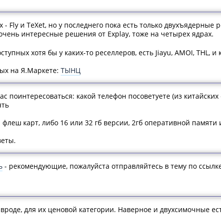
- Fly и TeXet, но у последнего пока есть только двухъядерные р
очень интересные решения от Explay, тоже на четырех ядрах.
тупных хотя бы у каких-то реселлеров, есть Jiayu, AMOI, THL, и
ых на Я.Маркете:
ТЫНЦ
ас поинтересоваться: какой телефон посоветуете (из китайских с
ять
а флеш карт, либо 16 или 32 гб версии, 2гб оперативной памят
веты.
ь
- рекомендующие, пожалуйста отправляйтесь в тему по ссылке
вроде, для их ценовой категории. Наверное и двухсимочные ест