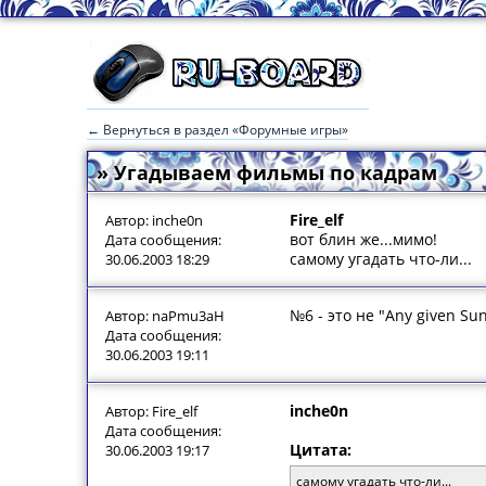
← Вернуться в раздел «Форумные игры»
» Угадываем фильмы по кадрам
Fire_elf
Автор: inche0n
вот блин же...мимо!
Дата сообщения:
самому угадать что-ли...
30.06.2003 18:29
№6 - это не "Any given Su
Автор: naPmu3aH
Дата сообщения:
30.06.2003 19:11
inche0n
Автор: Fire_elf
Дата сообщения:
Цитата:
30.06.2003 19:17
самому угадать что-ли...