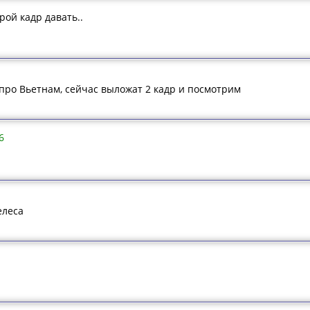
рой кадр давать..
о про Вьетнам, сейчас выложат 2 кадр и посмотрим
6
елеса