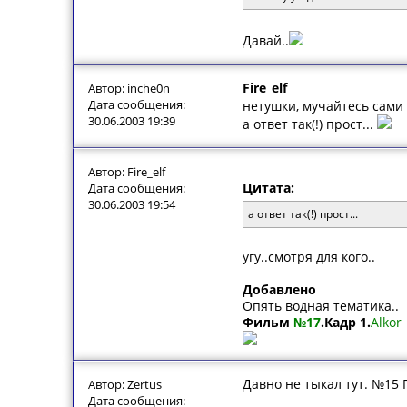
Давай..
Fire_elf
Автор: inche0n
Дата сообщения:
нетушки, мучайтесь сами
30.06.2003 19:39
а ответ так(!) прост...
Автор: Fire_elf
Цитата:
Дата сообщения:
30.06.2003 19:54
а ответ так(!) прост...
угу..смотря для кого..
Добавлено
Опять водная тематика..
Фильм
№17
.Кадр 1.
Alkor
Давно не тыкал тут. №15 Го
Автор: Zertus
Дата сообщения: