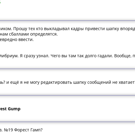
6
пиком. Прошу тех кто выкладывал кадры привести шапку впорядок.
 нам сбаллами определятся.
евредно ввести.
либриум. Я сразу узнал. Чего вы там так долго гадали. Вообще,
ь? и ещё я не могу редактировать шапку сообщений не хватает
rest Gump
в. №19 Форест Гамп?