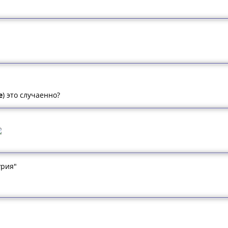
e
) это случаенно?
урия"