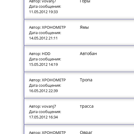
Горы
Автор: vovanj7
Дата сообщения:
11.05.2012 19:33
Ямы
Автор: XPOHOMETP
Дата сообщения:
14.05.2012 21:11
Автобан
Автор: HDD
Дата сообщения:
15.05.2012 14:19
Тропа
Автор: XPOHOMETP
Дата сообщения:
16.05.2012 22:39
трасса
Автор: vovanj7
Дата сообщения:
17.05.2012 16:34
Овраг
Автор: XPOHOMETP