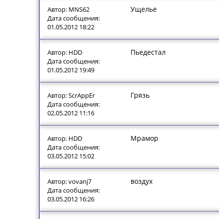
Ущелье
Автор: MNS62
Дата сообщения:
01.05.2012 18:22
Пьедестал
Автор: HDD
Дата сообщения:
01.05.2012 19:49
Грязь
Автор: ScrAppEr
Дата сообщения:
02.05.2012 11:16
Мрамор
Автор: HDD
Дата сообщения:
03.05.2012 15:02
воздух
Автор: vovanj7
Дата сообщения:
03.05.2012 16:26