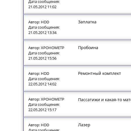
Дата сообщения:
21.05.2012 11:02
Заплатка
Автор: HDD
Дата сообщения:
21.05.2012 13:34
Пробоина
Автор: XPOHOMETP
Дата сообщения:
21.05.2012 15:56
Ремонтный комплект
Автор: HDD
Дата сообщения:
22.05.2012 14:02
Автор: XPOHOMETP
Пассатижи и какая-то мате
Дата сообщения:
22.05.2012 15:17
Лазер
Автор: HDD
Дата сообщения: