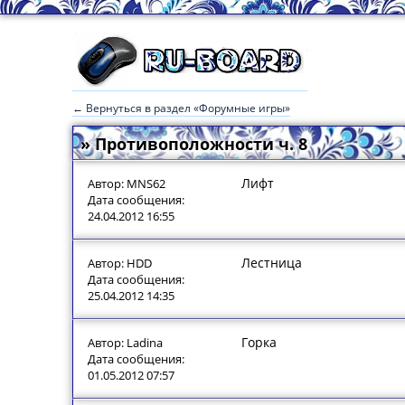
← Вернуться в раздел «Форумные игры»
» Противоположности ч. 8
Лифт
Автор: MNS62
Дата сообщения:
24.04.2012 16:55
Лестница
Автор: HDD
Дата сообщения:
25.04.2012 14:35
Горка
Автор: Ladina
Дата сообщения:
01.05.2012 07:57