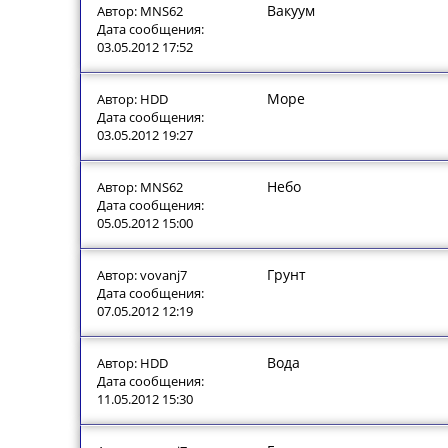
Вакуум
Автор: MNS62
Дата сообщения:
03.05.2012 17:52
Море
Автор: HDD
Дата сообщения:
03.05.2012 19:27
Небо
Автор: MNS62
Дата сообщения:
05.05.2012 15:00
Грунт
Автор: vovanj7
Дата сообщения:
07.05.2012 12:19
Вода
Автор: HDD
Дата сообщения:
11.05.2012 15:30