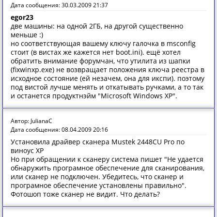
Дата сообщения: 30.03.2009 21:37
egor23
две машины: на одной 2ГБ, на другой существенно
меньше :)
но соответствующая вашему ключу галочка в msconfig
стоит (в вистах же кажется нет boot.ini). ещё хотел
обратить внимание форумчан, что утилита из шапки
(fixwinxp.exe) не возвращает положения ключа реестра в
исходное состояние (ей незачем, она для икспи). поэтому
под вистой лучше менять и откатывать ручками, а то так
и останется продуктнэйм "Microsoft Windows XP".
Автор: JulianaC
Дата сообщения: 08.04.2009 20:16
Установила драйвер сканера Mustek 2448CU Pro по
виноус ХР
Но при обращении к сканеру система пишет "Не удается
обнаружить програмное обеспечение для сканирования,
или сканер не подключен. Убедитесь, что сканер и
програмное обеспечение установлены правильно".
Фотошоп тоже сканер не видит. Что делать?