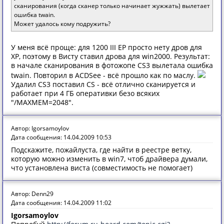
сканирования (когда сканер только начинает жужжать) вылетает
ошибка twain.
Может удалось кому подружить?
У меня всё проще: для 1200 III EP просто нету дров для
XP, поэтому в Висту ставил дрова для win2000. Результат:
в начале сканирования в фотожопе CS3 вылетала ошибка
twain. Повторил в ACDSee - всё прошло как по маслу.
Удалил CS3 поставил CS - всё отлично сканируется и
работает при 4 ГБ оперативки безо всяких
"/MAXMEM=2048".
Автор: Igorsamoylov
Дата сообщения: 14.04.2009 10:53
Подскажите, пожайлуста, где найти в реестре ветку,
которую можно изменить в win7, чтоб драйвера думали,
что установлена виста (совместимость не помогает)
Автор: Denn29
Дата сообщения: 14.04.2009 11:02
Igorsamoylov