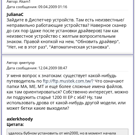
Автор: Akam1
Дата сообщения: 09.04.2009 01:16
JulianaC
Зайдите в Диспетчер устройств. Там есть неизвестные/
неправильно работающие устройства? Наверное сканер
до сих пор (даже после установки драйверов) там как
неизвестное устройство с желтым вопросительным
знаком. Правой кнопкой на нем, "Обновить драйвер",
"Нет, не в этот раз", "Автоматическая установка".
Автор: qwertyop
Дата сообщения: 12.04.2009 08:47
У меня вопрос к знатокам: существует какой-нибудь
путеводитель по
ftp://ftp.mustek.com.tw/?
Что означают
папки MA, ME, MT и ещё более сложные имена файлов,
как там ориентироваться? Собственно интересует, можно
ли подружить старьё 1200 III EP с x64? Ну, там
использовать дрова от какой-нибудь другой модели, или
может бетки какие выходили?
axlerkhoody
Цитата:
удалось бубном установить от win2000, но в момент начала