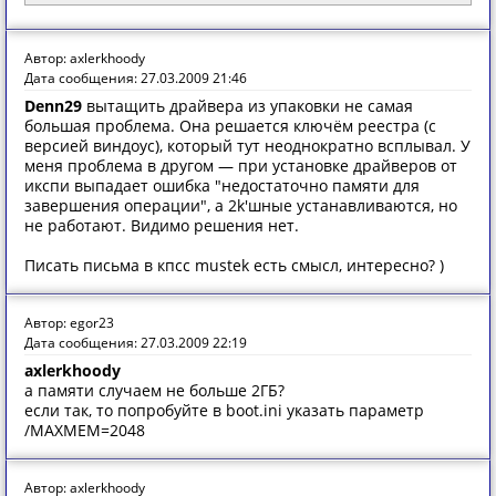
Автор: axlerkhoody
Дата сообщения: 27.03.2009 21:46
Denn29
вытащить драйвера из упаковки не самая
большая проблема. Она решается ключём реестра (с
версией виндоус), который тут неоднократно всплывал. У
меня проблема в другом — при установке драйверов от
икспи выпадает ошибка "недостаточно памяти для
завершения операции", а 2k'шные устанавливаются, но
не работают. Видимо решения нет.
Писать письма в кпсс mustek есть смысл, интересно? )
Автор: egor23
Дата сообщения: 27.03.2009 22:19
axlerkhoody
а памяти случаем не больше 2ГБ?
если так, то попробуйте в boot.ini указать параметр
/MAXMEM=2048
Автор: axlerkhoody