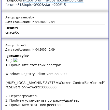
Попробуй
http://forum.ru-board.com/topic.cgi?
forum=81&topic=0902&start=200#15
Автор: Igorsamoylov
Дата сообщения: 14.04.2009 12:04
Denn29
спасибо
Автор: Denn29
Дата сообщения: 14.04.2009 12:09
Igorsamoylov
Ещё
1. Примените этот твик реестра:
Windows Registry Editor Version 5.00
[HKEY_LOCAL_MACHINE\SYSTEM\CurrentControlSet\Control\Wi
"CSDVersion"=dword:00000300
2. Перезагрузитесь
3. Пробуем установить программу/драйвер.
4. Применяем этот твик реестра: