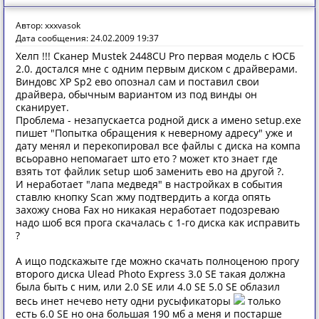
Автор: xxxvasok
Дата сообщения: 24.02.2009 19:37
Хелп !!! Сканер Mustek 2448CU Pro первая модель с ЮСБ
2.0. достался мне с одним первым диском с драйверами.
Виндовс ХР Sp2 ево опознал сам и поставил свои
драйвера, обычным вариантом из под винды он
сканирует.
Проблема - незапускаетса родной диск а имено setup.exe
пишет "Попытка обращения к неверному адресу" уже и
дату менял и перекопировал все файлы с диска на компа
всьоравно непомагает што ето ? может кто знает где
взять тот файлик setup шоб заменить ево на другой ?.
И неработает "лапа медведя" в настройках в события
ставлю кнопку Scan жму подтвердить а когда опять
захожу снова Fax но никакая неработает подозреваю
надо шоб вся прога скачалась с 1-го диска как исправить
?
А ищо подскажыте где можно скачать полноценою прогу
второго диска Ulead Photo Express 3.0 SE такая должна
была быть с ним, или 2.0 SE или 4.0 SE 5.0 SE облазил
весь инет нечево нету одни русыфикаторы
только
есть 6.0 SE но она большая 190 мб а меня и постарше