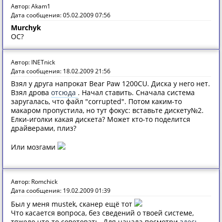
Автор: Akam1
Дата сообщения: 05.02.2009 07:56
Murchyk
ОС?
Автор: INETnick
Дата сообщения: 18.02.2009 21:56
Взял у друга напрокат Bear Paw 1200CU. Диска у него нет.
Взял дрова
отсюда
. Начал ставить. Сначала система
заругалась, что файл "corrupted". Потом каким-то
макаром пропустила, но тут фокус: вставьте дискету№2.
Елки-иголки какая дискета? Может кто-то поделится
драйверами, плиз?
Или мозгами
Автор: Romchick
Дата сообщения: 19.02.2009 01:39
Был у меня mustek, сканер ещё тот
Что касается вопроса, без сведений о твоей системе,
тяжело что-то советовать. Для начала посмотри
здесь
.