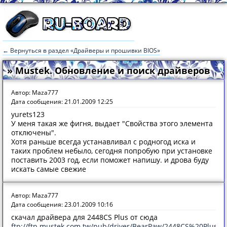
← Вернуться в раздел «Драйверы и прошивки BIOS»
» Mustek. Обновление и поиск драйверов
Автор: Maza777
Дата сообщения: 21.01.2009 12:25
yurets123
У меня такая же фигня, выдает "Свойства этого элемента
отключены".
Хотя раньше всегда устанавливал с родногод иска и
таких проблем небыло, сегодня попробую при установке
поставить 2003 год, если поможет напишу. и дрова буду
искать самые свежие
Автор: Maza777
Дата сообщения: 23.01.2009 10:16
скачал драйвера для 2448CS Plus от сюда
ftp://ftp.mustek.com.tw/pub/driver/BearPaw/2448CS%20Plus/98