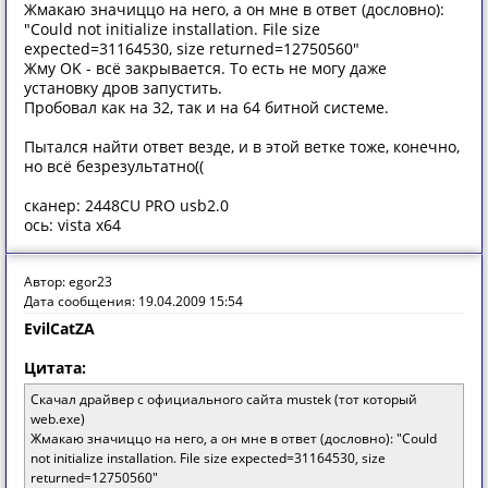
Жмакаю значиццо на него, а он мне в ответ (дословно):
"Could not initialize installation. File size
expected=31164530, size returned=12750560"
Жму OK - всё закрывается. То есть не могу даже
установку дров запустить.
Пробовал как на 32, так и на 64 битной системе.
Пытался найти ответ везде, и в этой ветке тоже, конечно,
но всё безрезультатно((
сканер: 2448CU PRO usb2.0
ось: vista x64
Автор: egor23
Дата сообщения: 19.04.2009 15:54
EvilCatZA
Цитата:
Скачал драйвер с официального сайта mustek (тот который
web.exe)
Жмакаю значиццо на него, а он мне в ответ (дословно): "Could
not initialize installation. File size expected=31164530, size
returned=12750560"