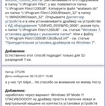
в папку "c:\Program Files", у вас появляется папка
"c:\Program Files\1200UB". Копируете файл "wiatwain.ds"
из папки "c:\Program Files\1200UB\twain_32" в папку
"c:\WINDOWS\twain_32". Открываете
Диспетчер
устройств
и в нём устанавливаете драйвер на устройство
с
ИД оборудования
"USB\VID_055F&PID_0006", указав путь
к папке "c:\Program Files\1200UB" - см. статью "
Windows 7,
установка драйвера с указанием папки
". Или к файлу
"c:\Program Files\1200UB\12kUBusd.inf" - см. статью
"
Принудительная установка драйверов на Windows 7
".
Добавлено:
Естественно этот способ подходит только для 32-
разрядной 7-ки.
Автор: 375296
Дата сообщения: 06.10.2011 16:48
а у нас тут 64ре... Но спасибо за внимание ко моему посту
Добавлено:
заработало через вариант: Windows XP Mode !!!
СПАСИБОООО!!! ну драйвер просто в папочке лежал и
виртуальной машине из контекста установки устройств