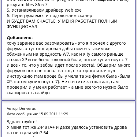
program files 86 в 7
5. Устанавливаем драйвер web.exe
6. Перегружаемся и подключаем сканер
И БУДЕТ ВАМ СЧАСТЬЕ, У МЕНЯ РАБОТАЕТ ПОЛНЫЙ
ФУНКЦИОНАЛ
Добавлено:
хочу заранее вас разочаровать - это я прочел с другого
форума, а тут скопировал дабы помочь таким же
обиженным на вредность W7, как и я (у самого раньше
стояла ХР и не было головной боли, потом купил ноут с 7
и все - то, что у зебры идет после хвоста). Обшарил много
форумов пока не попал на тот, с которого и качнул
инструкцию (там вроде бы у чела та же фигня была -была
ХР, потом купил ноут с 7). Не сочтите за плагиат, сам
проверил и у меня работает - а мне всего-то нужно было
сканировать слайды
Автор: Denverus
Дата сообщения: 15.09.2011 11:29
Здравствуйте!
У меня тот же 2448TA+ и даже удалось установить дрова
на него для win7 64