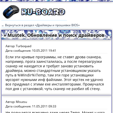
← Вернуться в раздел «Драйверы и прошивки BIOS»
» Mustek. Обновление и поиск драйверов
Автор: Turboquad
Дата сообщения: 10.05.2011 19:41
Если эти кривые программы, не ставят дрова сканера,
например, прога заинсталилась, а после перезагрузки
сканер не находится и требует заново установить
драйвера, можно стандартным установщиком указать
путь в %Windir%\Temp, там эти горе установщики
мусорят нужными инф файлами. Этот мустек не удачно
все придумал с этими exe инсталляторами. Промучался
пол дня с установкой, чуть сканер не разбил об стену.
Автор: Misutsu
Дата сообщения: 11.05.2011 09:33
Не получается всеравно даже через Temp. Может у кого-