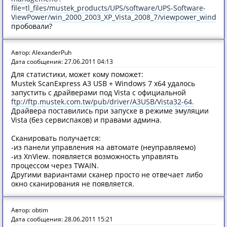
file=tl_files/mustek_products/UPS/software/UPS-Software-
ViewPower/win_2000_2003_XP_Vista_2008_7/viewpower_windows
пробовали?
Автор: AlexanderPuh
Дата сообщения: 27.06.2011 04:13
Для статистики, может кому поможет:
Mustek ScanExpress A3 USB + Windows 7 x64 удалось
запустить с драйверами под Vista c официальной
ftp://ftp.mustek.com.tw/pub/driver/A3USB/Vista32-64.
Драйвера поставились при запуске в режиме эмуляции
Vista (без сервиспаков) и правами админа.
Сканировать получается:
-из панели управления на автомате (неуправляемо)
-из XnView. появляется возможность управлять
процессом через TWAIN.
Другими вариантами сканер просто не отвечает либо
окно сканирования не появляется.
Автор: obtim
Дата сообщения: 28.06.2011 15:21