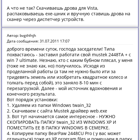
А что не так? Скачиваешь дрова для Vista,
распаковываешь exe-шник и вручную ставишь дрова на
сканер через диспетчер устройств.
Автор: bvgthfnjh
Дата сообщения: 31.07.2011 17:07
доброго времени суток, господа заседатели! Типа
похвастаюсь - заставил работати свой mustek 2448ТА + с
win 7 ultimate. Незнаю, кто с каким бубном плясал, у меня
(тоже не знаю как, но) получилось. Исходя из
проделанной работы (а там не нужно было ити за
тридевять земель или изобретать квадратное колесо и
толкать перед собой), это заняло 8-10 мин с
перезагрузкой. Далее - мой источник вдохновения и
конечного результата.
Вот порядок установки:
1. Удаляем из папки Windows twain_32
2. Скачиваем с сайта Mustek драйвер web.exe
3. Вот тут начинается самое интересное - НУЖНО
СКОПИРОВАТЬ ПАПКУ twain_32 ИЗ WINDOWS XP И
ПОМЕСТИТЬ ЕЕ В ПАПКУ WINDOWS В СЕМЕРКЕ.
4. Копируем папку BearPaw 2448CU Pro ( у вас может
отличаться) тоже из XP program files и помещаем в папку