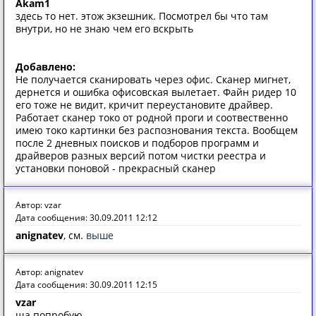
Akam1
здесь то нет. этож экзешник. Посмотрел бы что там
внутри, но не знаю чем его вскрыть
Добавлено:
Не получается сканировать через офис. Сканер мигнет,
дернется и ошибка офисовская вылетает. Файн ридер 10
его тоже не видит, кричит переустановите драйвер.
Работает сканер токо от родной проги и соотвественно
имею токо картинки без распознования текста. Вообщем
после 2 дневных поисков и подборов программ и
драйверов разных версий потом чистки реестра и
установки поновой - прекрасный сканер
Автор: vzar
Дата сообщения: 30.09.2011 12:12
anignatev
, см.
выше
Автор: anignatev
Дата сообщения: 30.09.2011 12:15
vzar
ща попробую