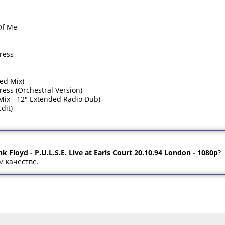
Of Me
Dress
ded Mix)
ress (Orchestral Version)
 Mix - 12" Extended Radio Dub)
dit)
nk Floyd - P.U.L.S.E. Live at Earls Court 20.10.94 London - 1080p
?
м качестве.