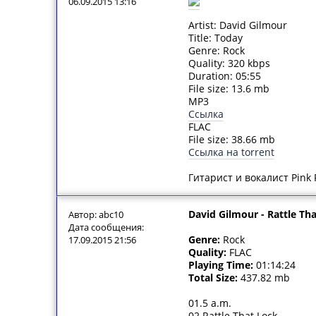
06.09.2015 13:16
Artist: David Gilmour
Title: Today
Genre: Rock
Quality: 320 kbps
Duration: 05:55
File size: 13.6 mb
MP3
Ссылка
FLAC
File size: 38.66 mb
Ссылка на torrent
Гитарист и вокалист Pink
David Gilmour - Rattle Tha
Автор: abc10
Дата сообщения:
Genre:
Rock
17.09.2015 21:56
Quality:
FLAC
Playing Time:
01:14:24
Total Size:
437.82 mb
01.5 a.m.
02.Rattle That Lock