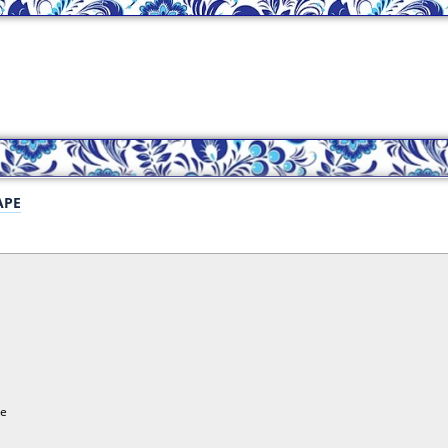
 APE
ne